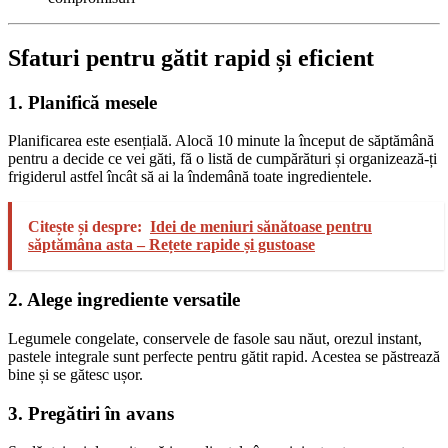
Sfaturi pentru gătit rapid și eficient
1. Planifică mesele
Planificarea este esențială. Alocă 10 minute la început de săptămână
pentru a decide ce vei găti, fă o listă de cumpărături și organizează-ți
frigiderul astfel încât să ai la îndemână toate ingredientele.
Citește și despre:
Idei de meniuri sănătoase pentru
săptămâna asta – Rețete rapide și gustoase
2. Alege ingrediente versatile
Legumele congelate, conservele de fasole sau năut, orezul instant,
pastele integrale sunt perfecte pentru gătit rapid. Acestea se păstrează
bine și se gătesc ușor.
3. Pregătiri în avans