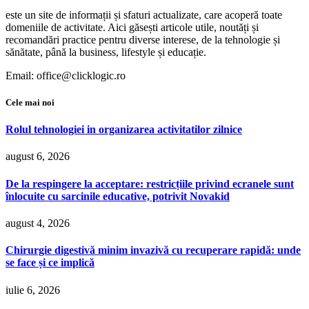
este un site de informații și sfaturi actualizate, care acoperă toate
domeniile de activitate. Aici găsești articole utile, noutăți și
recomandări practice pentru diverse interese, de la tehnologie și
sănătate, până la business, lifestyle și educație.
Email: office@clicklogic.ro
Cele mai noi
Rolul tehnologiei in organizarea activitatilor zilnice
august 6, 2026
De la respingere la acceptare: restricțiile privind ecranele sunt
înlocuite cu sarcinile educative, potrivit Novakid
august 4, 2026
Chirurgie digestivă minim invazivă cu recuperare rapidă: unde
se face și ce implică
iulie 6, 2026