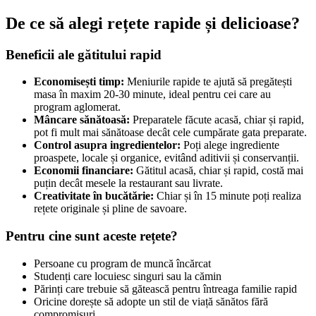
De ce să alegi rețete rapide și delicioase?
Beneficii ale gătitului rapid
Economisești timp:
Meniurile rapide te ajută să pregătești
masa în maxim 20-30 minute, ideal pentru cei care au
program aglomerat.
Mâncare sănătoasă:
Preparatele făcute acasă, chiar și rapid,
pot fi mult mai sănătoase decât cele cumpărate gata preparate.
Control asupra ingredientelor:
Poți alege ingrediente
proaspete, locale și organice, evitând aditivii și conservanții.
Economii financiare:
Gătitul acasă, chiar și rapid, costă mai
puțin decât mesele la restaurant sau livrate.
Creativitate în bucătărie:
Chiar și în 15 minute poți realiza
rețete originale și pline de savoare.
Pentru cine sunt aceste rețete?
Persoane cu program de muncă încărcat
Studenți care locuiesc singuri sau la cămin
Părinți care trebuie să gătească pentru întreaga familie rapid
Oricine dorește să adopte un stil de viață sănătos fără
compromisuri