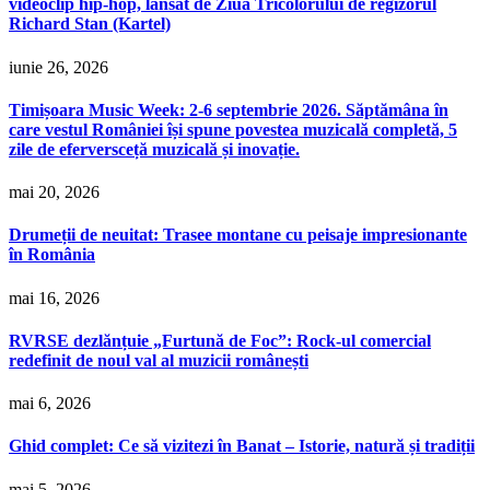
videoclip hip-hop, lansat de Ziua Tricolorului de regizorul
Richard Stan (Kartel)
iunie 26, 2026
Timișoara Music Week: 2-6 septembrie 2026. Săptămâna în
care vestul României își spune povestea muzicală completă, 5
zile de eferversceță muzicală și inovație.
mai 20, 2026
Drumeții de neuitat: Trasee montane cu peisaje impresionante
în România
mai 16, 2026
RVRSE dezlănțuie „Furtună de Foc”: Rock-ul comercial
redefinit de noul val al muzicii românești
mai 6, 2026
Ghid complet: Ce să vizitezi în Banat – Istorie, natură și tradiții
mai 5, 2026