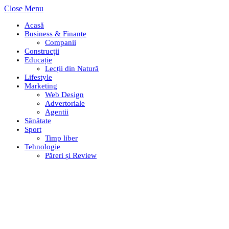
Close Menu
Acasă
Business & Finanțe
Companii
Construcții
Educație
Lecții din Natură
Lifestyle
Marketing
Web Design
Advertoriale
Agentii
Sănătate
Sport
Timp liber
Tehnologie
Păreri și Review