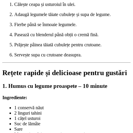
Călește ceapa și usturoiul în ulei.
Adaugă legumele tăiate cubulețe și supa de legume.
Fierbe până se înmoaie legumele.
Pasează cu blenderul până obții o cremă fină.
Prăjește pâinea tăiată cubulețe pentru crutoane.
Servește supa cu crutoane deasupra.
Rețete rapide și delicioase pentru gustări
1. Humus cu legume proaspete – 10 minute
Ingrediente:
1 conservă năut
2 linguri tahini
1 cățel usturoi
Suc de lămâie
Sare