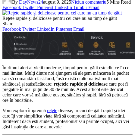
By
DayNews24
august 9, 2025
Niciun comentariu
5 Mins Read
Facebook
Twitter
Pinterest
LinkedIn
Tumblr
Email
Rețete rapide și delicioase pentru cei care nu au timp de gătit
Share
Facebook
Twitter
LinkedIn
Pinterest
Email
În ritmul alert al vieții moderne, timpul pentru gătit este din ce în ce
mai limitat. Mulți dintre noi ajungem să alegem mâncarea la pachet
sau să comandăm fast-food, însă există o alternativă mult mai
sănătoasă și satisfăcătoare:
rețetele rapide și delicioase
care pot fi
pregătite în mai puțin de 30 de minute. Acest articol este dedicat
celor care vor să mănânce gustos, sănătos și rapid, fără să petreacă
ore în bucătărie.
Vom explora împreună
rețete
diverse, trucuri de gătit rapid și idei
care îți vor simplifica viața fără să compromită calitatea mâncării.
Indiferent dacă ești student, profesionist sau părinte ocupat, aici vei
găsi inspirația de care ai nevoie.