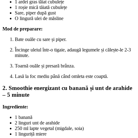
1 ardei gras tăiat cubulețe
1 roșie mică tăiată cubulețe
Sare, piper după gust
O lingură ulei de măsline
Mod de preparare:
Bate ouăle cu sare și piper.
Încinge uleiul într-o tigaie, adaugă legumele și călește-le 2-3
minute.
Toarnă ouăle și presară brânza.
Lasă la foc mediu până când omleta este coaptă.
2. Smoothie energizant cu banană și unt de arahide
– 5 minute
Ingrediente:
1 banană
2 linguri unt de arahide
250 ml lapte vegetal (migdale, soia)
1 linguriță miere