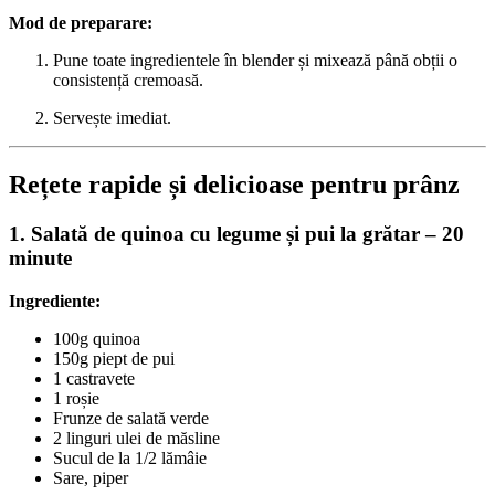
Mod de preparare:
Pune toate ingredientele în blender și mixează până obții o
consistență cremoasă.
Servește imediat.
Rețete rapide și delicioase pentru prânz
1. Salată de quinoa cu legume și pui la grătar – 20
minute
Ingrediente:
100g quinoa
150g piept de pui
1 castravete
1 roșie
Frunze de salată verde
2 linguri ulei de măsline
Sucul de la 1/2 lămâie
Sare, piper