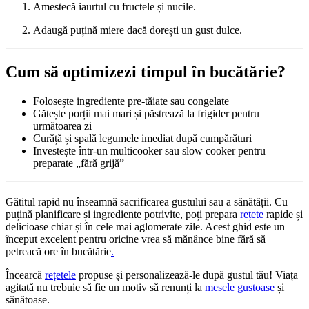
Amestecă iaurtul cu fructele și nucile.
Adaugă puțină miere dacă dorești un gust dulce.
Cum să optimizezi timpul în bucătărie?
Folosește ingrediente pre-tăiate sau congelate
Gătește porții mai mari și păstrează la frigider pentru
următoarea zi
Curăță și spală legumele imediat după cumpărături
Investește într-un multicooker sau slow cooker pentru
preparate „fără grijă”
Gătitul rapid nu înseamnă sacrificarea gustului sau a sănătății. Cu
puțină planificare și ingrediente potrivite, poți prepara
rețete
rapide și
delicioase chiar și în cele mai aglomerate zile. Acest ghid este un
început excelent pentru oricine vrea să mănânce bine fără să
petreacă ore în bucătărie
.
Încearcă
rețetele
propuse și personalizează-le după gustul tău! Viața
agitată nu trebuie să fie un motiv să renunți la
mesele gustoase
și
sănătoase.