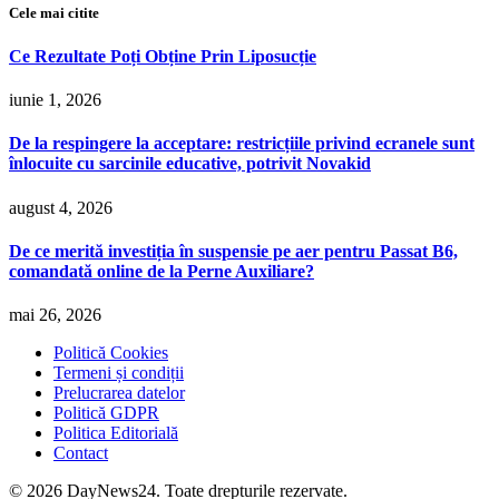
Cele mai citite
Ce Rezultate Poți Obține Prin Liposucție
iunie 1, 2026
De la respingere la acceptare: restricțiile privind ecranele sunt
înlocuite cu sarcinile educative, potrivit Novakid
august 4, 2026
De ce merită investiția în suspensie pe aer pentru Passat B6,
comandată online de la Perne Auxiliare?
mai 26, 2026
Politică Cookies
Termeni și condiții
Prelucrarea datelor
Politică GDPR
Politica Editorială
Contact
© 2026 DayNews24. Toate drepturile rezervate.