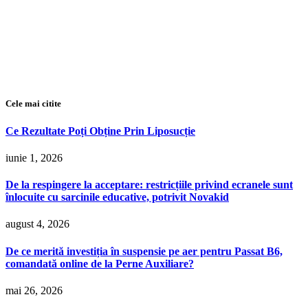
Cele mai citite
Ce Rezultate Poți Obține Prin Liposucție
iunie 1, 2026
De la respingere la acceptare: restricțiile privind ecranele sunt
înlocuite cu sarcinile educative, potrivit Novakid
august 4, 2026
De ce merită investiția în suspensie pe aer pentru Passat B6,
comandată online de la Perne Auxiliare?
mai 26, 2026