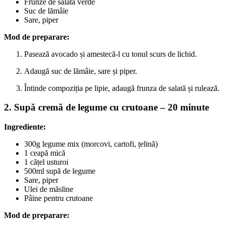
Frunze de salată verde
Suc de lămâie
Sare, piper
Mod de preparare:
Pasează avocado și amestecă-l cu tonul scurs de lichid.
Adaugă suc de lămâie, sare și piper.
Întinde compoziția pe lipie, adaugă frunza de salată și rulează.
2. Supă cremă de legume cu crutoane – 20 minute
Ingrediente:
300g legume mix (morcovi, cartofi, țelină)
1 ceapă mică
1 cățel usturoi
500ml supă de legume
Sare, piper
Ulei de măsline
Pâine pentru crutoane
Mod de preparare: