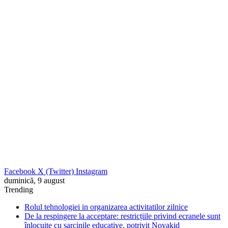
Facebook
X (Twitter)
Instagram
duminică, 9 august
Trending
Rolul tehnologiei in organizarea activitatilor zilnice
De la respingere la acceptare: restricțiile privind ecranele sunt
înlocuite cu sarcinile educative, potrivit Novakid