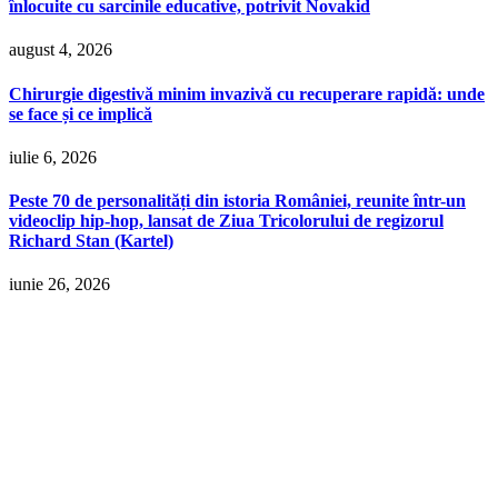
înlocuite cu sarcinile educative, potrivit Novakid
august 4, 2026
Chirurgie digestivă minim invazivă cu recuperare rapidă: unde
se face și ce implică
iulie 6, 2026
Peste 70 de personalități din istoria României, reunite într-un
videoclip hip-hop, lansat de Ziua Tricolorului de regizorul
Richard Stan (Kartel)
iunie 26, 2026