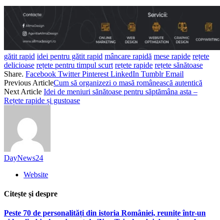
gătit rapid
idei pentru gătit rapid
mâncare rapidă
mese rapide
rețete
delicioase
rețete pentru timpul scurt
rețete rapide
rețete sănătoase
Share.
Facebook
Twitter
Pinterest
LinkedIn
Tumblr
Email
Previous Article
Cum să organizezi o masă românească autentică
Next Article
Idei de meniuri sănătoase pentru săptămâna asta –
Rețete rapide și gustoase
DayNews24
Website
Citește și despre
Peste 70 de personalități din istoria României, reunite într-un