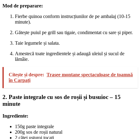
Mod de preparare:
Fierbe quinoa conform instrucțiunilor de pe ambalaj (10-15
minute).
Gătește puiul pe grill sau tigaie, condimentat cu sare și piper.
Taie legumele și salata.
Amestecă toate ingredientele și adaugă uleiul și sucul de
lămâie.
Citește și despre:
Trasee montane spectaculoase de toamnă
în Carpați
2. Paste integrale cu sos de roșii și busuioc – 15
minute
Ingrediente:
150g paste integrale
200g sos de roșii natural
2 căței usturoi tocați