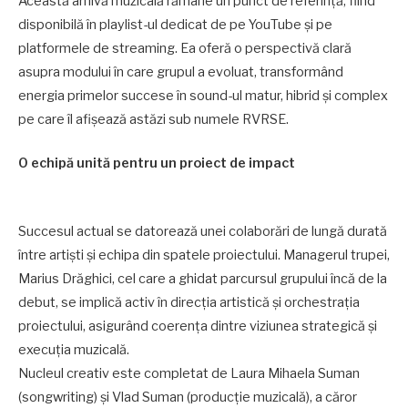
Această arhivă muzicală rămâne un punct de referință, fiind
disponibilă în playlist-ul dedicat de pe YouTube și pe
platformele de streaming. Ea oferă o perspectivă clară
asupra modului în care grupul a evoluat, transformând
energia primelor succese în sound-ul matur, hibrid și complex
pe care îl afișează astăzi sub numele RVRSE.
O echipă unită pentru un proiect de impact
Succesul actual se datorează unei colaborări de lungă durată
între artiști și echipa din spatele proiectului. Managerul trupei,
Marius Drăghici, cel care a ghidat parcursul grupului încă de la
debut, se implică activ în direcția artistică și orchestrația
proiectului, asigurând coerența dintre viziunea strategică și
execuția muzicală.
Nucleul creativ este completat de Laura Mihaela Suman
(songwriting) și Vlad Suman (producție muzicală), a căror