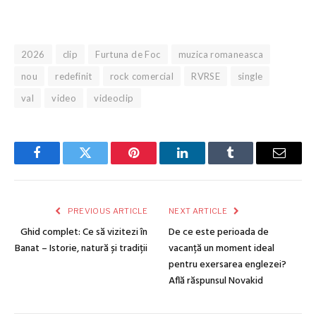
2026
clip
Furtuna de Foc
muzica romaneasca
nou
redefinit
rock comercial
RVRSE
single
val
video
videoclip
Facebook
Twitter
Pinterest
LinkedIn
Tumblr
Email
PREVIOUS ARTICLE
NEXT ARTICLE
Ghid complet: Ce să vizitezi în
De ce este perioada de
Banat – Istorie, natură și tradiții
vacanță un moment ideal
pentru exersarea englezei?
Află răspunsul Novakid