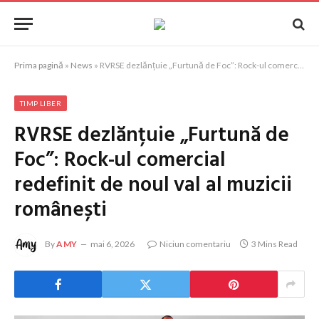
Prima pagină
»
News
»
RVRSE dezlănțuie „Furtună de Foc”: Rock-ul comercial redefinit de noul val al muzicii românești
TIMP LIBER
RVRSE dezlănțuie „Furtună de
Foc”: Rock-ul comercial
redefinit de noul val al muzicii
românești
By
AMY
mai 6, 2026
Niciun comentariu
3 Mins Read