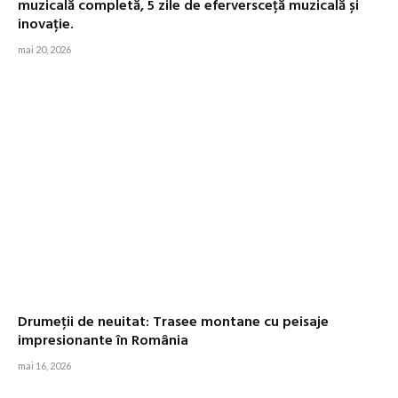
muzicală completă, 5 zile de eferversceță muzicală și
inovație.
mai 20, 2026
Drumeții de neuitat: Trasee montane cu peisaje
impresionante în România
mai 16, 2026