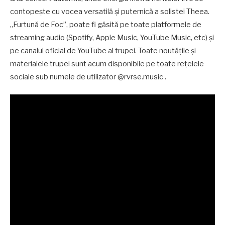
contopește cu vocea versatilă și puternică a solistei Theea.
„Furtună de Foc”, poate fi găsită pe toate platformele de
streaming audio (Spotify, Apple Music, YouTube Music, etc) și
pe canalul oficial de YouTube al trupei. Toate noutățile și
materialele trupei sunt acum disponibile pe toate rețelele
sociale sub numele de utilizator @rvrse.music .