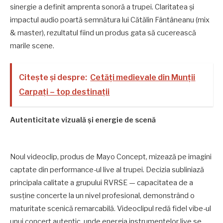
sinergie a definit amprenta sonoră a trupei. Claritatea și
impactul audio poartă semnătura lui Cătălin Fântâneanu (mix
& master), rezultatul fiind un produs gata să cucerească
marile scene.
Citește și despre:
Cetăți medievale din Munții
Carpați – top destinații
Autenticitate vizuală și energie de scenă
Noul videoclip, produs de Mayo Concept, mizează pe imagini
captate din performance-ul live al trupei. Decizia subliniază
principala calitate a grupului RVRSE — capacitatea de a
susține concerte la un nivel profesional, demonstrând o
maturitate scenică remarcabilă. Videoclipul redă fidel vibe-ul
unui concert autentic, unde energia instrumentelor live se