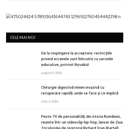
CELE MAI NOI
De la respingere la acceptare: restricțiile
privind ecranele sunt înlocuite cu sarcinile
educative, potrivit Novakid
august 4, 2026
Chirurgie digestivă minim invazivă cu
recuperare rapidă: unde se face și ce implică
iulie 6, 2026
Peste 70 de personalități din istoria României,
reunite într-un videoclip hip-hop, lansat de Ziua
Tricolorului de regizorul Richard Stan (Kartel)