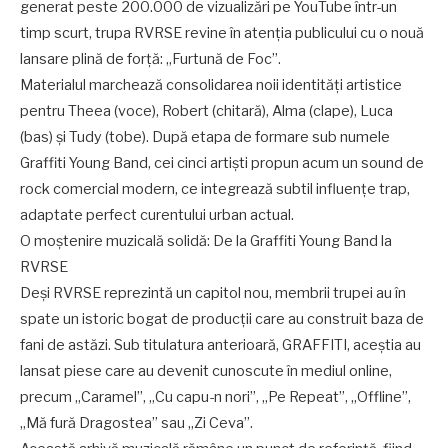
generat peste 200.000 de vizualizări pe YouTube într-un
timp scurt, trupa RVRSE revine în atenția publicului cu o nouă
lansare plină de forță: „Furtună de Foc”.
Materialul marchează consolidarea noii identități artistice
pentru Theea (voce), Robert (chitară), Alma (clape), Luca
(bas) și Tudy (tobe). După etapa de formare sub numele
Graffiti Young Band, cei cinci artiști propun acum un sound de
rock comercial modern, ce integrează subtil influențe trap,
adaptate perfect curentului urban actual.
O moștenire muzicală solidă: De la Graffiti Young Band la
RVRSE
Deși RVRSE reprezintă un capitol nou, membrii trupei au în
spate un istoric bogat de producții care au construit baza de
fani de astăzi. Sub titulatura anterioară, GRAFFITI, aceștia au
lansat piese care au devenit cunoscute în mediul online,
precum „Caramel”, „Cu capu-n nori”, „Pe Repeat”, „Offline”,
„Mă fură Dragostea” sau „Zi Ceva”.