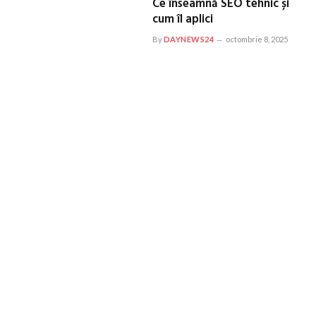
Ce înseamnă SEO tehnic și
cum îl aplici
By
DAYNEWS24
octombrie 8, 2025