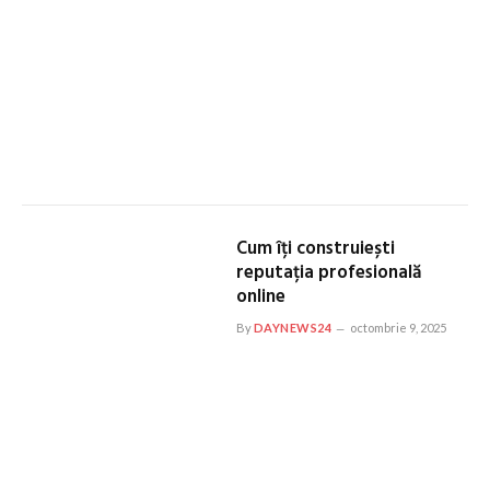
Cum îți construiești
reputația profesională
online
By
DAYNEWS24
octombrie 9, 2025