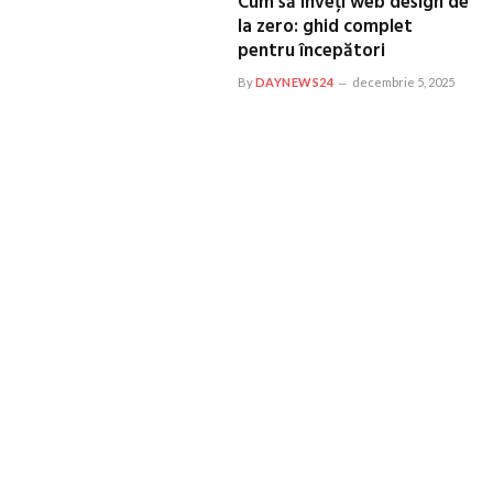
Cum să înveți web design de
la zero: ghid complet
pentru începători
By
DAYNEWS24
decembrie 5, 2025