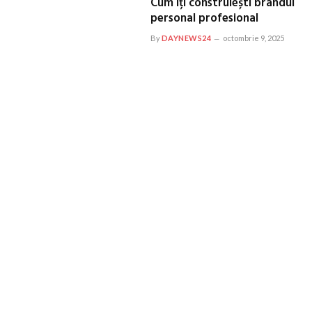
Cum îți construiești brandul
personal profesional
By
DAYNEWS24
octombrie 9, 2025