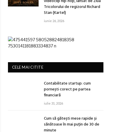
videoclip hip-hop, lansat de Ziua
Tricolorului de regizorul Richard
Stan (Kartel)
iunie 26, 2026
CELE MAI CITITE
Contabilitate startup: cum
pornești corect pe partea
financiară
iulie 31, 2026
Cum să gătești mese rapide și
sănătoase în mai puțin de 30 de
minute