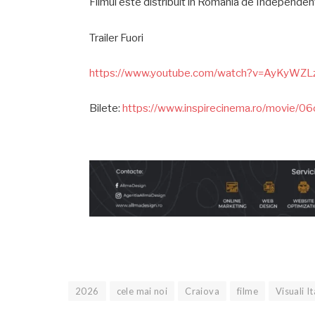
Filmul este distribuit în România de Independen
Trailer Fuori
https://www.youtube.com/watch?v=AyKyWZ
Bilete:
https://www.inspirecinema.ro/movie
2026
cele mai noi
Craiova
filme
Visuali I