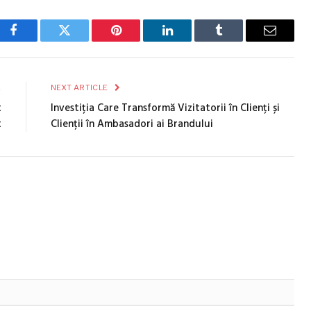
Facebook
Twitter
Pinterest
LinkedIn
Tumblr
Email
E
NEXT ARTICLE
t
Investiția Care Transformă Vizitatorii în Clienți și
t
Clienții în Ambasadori ai Brandului