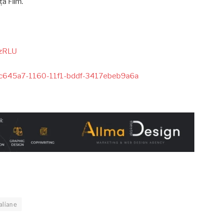
ța Film.
LzRLU
/06c645a7-1160-11f1-bddf-3417ebeb9a6a
taliane