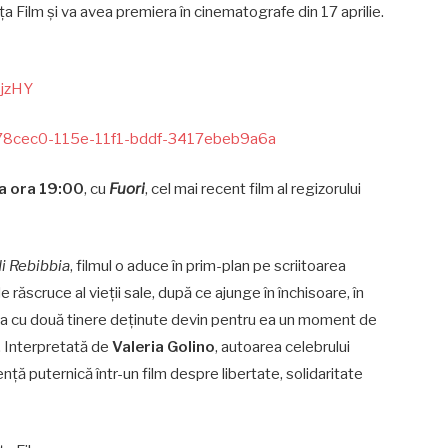
a Film și va avea premiera în cinematografe din 17 aprilie.
sjzHY
1e78cec0-115e-11f1-bddf-3417ebeb9a6a
la ora 19:00
, cu
Fuori
, cel mai recent film al regizorului
di Rebibbia
, filmul o aduce în prim-plan pe scriitoarea
 răscruce al vieții sale, după ce ajunge în închisoare, în
irea cu două tinere deținute devin pentru ea un moment de
e. Interpretată de
Valeria Golino
, autoarea celebrului
ță puternică într-un film despre libertate, solidaritate