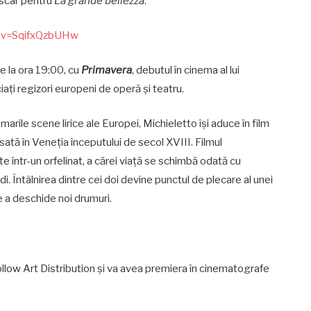
Oscar pentru
La grande bellezza
.
h?v=SqifxQzbUHw
de la ora 19:00, cu
Primavera
, debutul în cinema al lui
ciați regizori europeni de operă și teatru.
ile scene lirice ale Europei, Michieletto își aduce în film
sată în Veneția începutului de secol XVIII. Filmul
e într-un orfelinat, a cărei viață se schimbă odată cu
i. Întâlnirea dintre cei doi devine punctul de plecare al unei
e a deschide noi drumuri.
ollow Art Distribution și va avea premiera în cinematografe