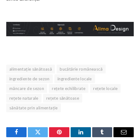
alimentație sănătoasă
bucătărie românească
ingrediente de sezon
ingrediente locale
mâncare de sezon
rețete echilibrate
rețete locale
rețete naturale
rețete sănătoase
sănătate prin alimentație
Facebook
Twitter
Pinterest
LinkedIn
Tumblr
Email