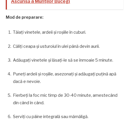
Ascunsă a Munților Bucegi
Mod de preparare:
Tăiați vinetele, ardeii și roșiile în cuburi.
Căliți ceapa și usturoiul în ulei până devin aurii.
Adăugați vinetele și lăsați-le să se înmoaie 5 minute.
Puneți ardeii și roșiile, asezonați și adăugați puțină apă
dacă e nevoie.
Fierbeți la foc mic timp de 30-40 minute, amestecând
din când în când.
Serviți cu pâine integrală sau mămăligă.