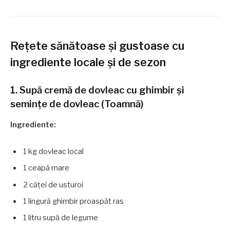
Rețete sănătoase și gustoase cu
ingrediente locale și de sezon
1. Supă cremă de dovleac cu ghimbir și
semințe de dovleac (Toamnă)
Ingrediente:
1 kg dovleac local
1 ceapă mare
2 căței de usturoi
1 lingură ghimbir proaspăt ras
1 litru supă de legume