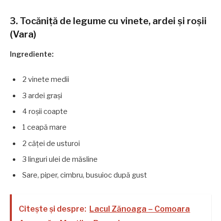
3. Tocăniță de legume cu vinete, ardei și roșii
(Vara)
Ingrediente:
2 vinete medii
3 ardei grași
4 roșii coapte
1 ceapă mare
2 căței de usturoi
3 linguri ulei de măsline
Sare, piper, cimbru, busuioc după gust
Citește și despre:
Lacul Zănoaga – Comoara