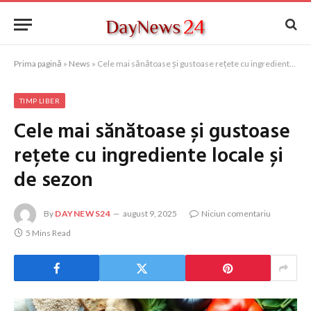
Prima pagină
»
News
»
Cele mai sănătoase și gustoase rețete cu ingrediente locale și de sezon
TIMP LIBER
Cele mai sănătoase și gustoase
rețete cu ingrediente locale și
de sezon
By
DAYNEWS24
august 9, 2025
Niciun comentariu
5 Mins Read