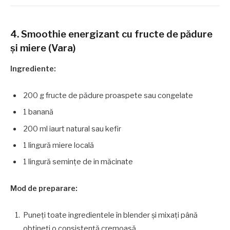
4. Smoothie energizant cu fructe de pădure
și miere (Vara)
Ingrediente:
200 g fructe de pădure proaspete sau congelate
1 banană
200 ml iaurt natural sau kefir
1 lingură miere locală
1 lingură semințe de in măcinate
Mod de preparare:
Puneți toate ingredientele în blender și mixați până
obțineți o consistență cremoasă.