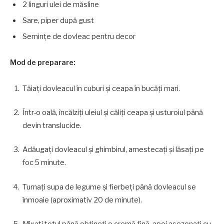
2 linguri ulei de măsline
Sare, piper după gust
Semințe de dovleac pentru decor
Mod de preparare:
Tăiați dovleacul în cuburi și ceapa în bucăți mari.
Într-o oală, încălziți uleiul și căliți ceapa și usturoiul până
devin translucide.
Adăugați dovleacul și ghimbirul, amestecați și lăsați pe
foc 5 minute.
Turnați supa de legume și fierbeți până dovleacul se
înmoaie (aproximativ 20 de minute).
Mixati totul până obțineți o cremă fină, apoi asezonați cu