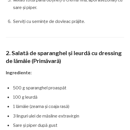
sare și piper.
Serviți cu semințe de dovleac prăjite.
2. Salată de sparanghel și leurdă cu dressing
de lămâie (Primăvară)
Ingrediente:
500 g sparanghel proaspăt
100 g leurdă
1 lămâie (zeama și coaja rasă)
3 linguri ulei de măsline extravirgin
Sare și piper după gust