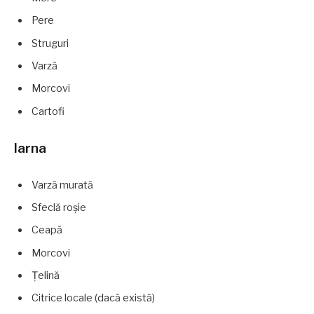
Pere
Struguri
Varză
Morcovi
Cartofi
Iarna
Varză murată
Sfeclă roșie
Ceapă
Morcovi
Țelină
Citrice locale (dacă există)