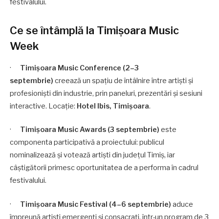
festivalului.
Ce se întâmplă la Timișoara Music
Week
·
Timișoara Music Conference (2–3
septembrie)
creează un spațiu de întâlnire între artiști și
profesioniști din industrie, prin paneluri, prezentări și sesiuni
interactive. Locație:
Hotel Ibis, Timișoara
.
·
Timișoara Music Awards (3 septembrie)
este
componenta participativă a proiectului: publicul
nominalizează și votează artiști din județul Timiș, iar
câștigătorii primesc oportunitatea de a performa în cadrul
festivalului.
·
Timișoara Music Festival (4–6 septembrie)
aduce
împreună artiști emergenți și consacrați, într-un program de 3