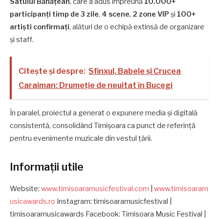
Satului Bănățean
, care a adus împreună
10.000+
participanți
timp de 3 zile
,
4 scene
,
2 zone VIP
și
100+
artiști confirmați
, alături de o echipă extinsă de organizare
și staff.
Citește și despre:
Sfinxul, Babele și Crucea
Caraiman: Drumeție de neuitat în Bucegi
În paralel, proiectul a generat o expunere media și digitală
consistentă, consolidând Timișoara ca punct de referință
pentru evenimente muzicale din vestul țării.
Informații utile
Website:
www.timisoaramusicfestival.com
|
www.timisoaram
usicawards.ro
Instagram: timisoaramusicfestival |
timisoaramusicawards Facebook: Timisoara Music Festival |