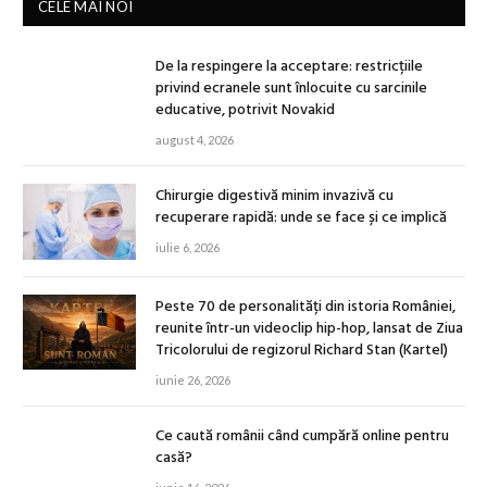
CELE MAI NOI
De la respingere la acceptare: restricțiile
privind ecranele sunt înlocuite cu sarcinile
educative, potrivit Novakid
august 4, 2026
Chirurgie digestivă minim invazivă cu
recuperare rapidă: unde se face și ce implică
iulie 6, 2026
Peste 70 de personalități din istoria României,
reunite într-un videoclip hip-hop, lansat de Ziua
Tricolorului de regizorul Richard Stan (Kartel)
iunie 26, 2026
Ce caută românii când cumpără online pentru
casă?