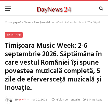
Prima pagină
»
News
»
Timișoara Music Week: 2-6 septembrie 2026. Săptămâna în care vestul României își spune povestea muzicală completă, 5 zile de eferversceță muzicală și inovație.
TIMP LIBER
Timișoara Music Week: 2-6
septembrie 2026. Săptămâna în
care vestul României își spune
povestea muzicală completă, 5
zile de eferversceță muzicală și
inovație.
By
AMY
mai 20, 2026
Niciun comentariu
3 Mins Read