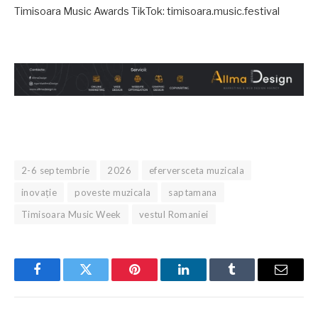
Timisoara Music Awards TikTok: timisoara.music.festival
2-6 septembrie
2026
eferversceta muzicala
inovație
poveste muzicala
saptamana
Timisoara Music Week
vestul Romaniei
Facebook
Twitter
Pinterest
LinkedIn
Tumblr
Email