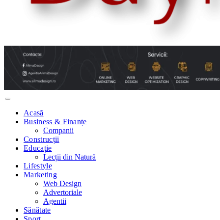
Acasă
Business & Finanțe
Companii
Construcții
Educație
Lecții din Natură
Lifestyle
Marketing
Web Design
Advertoriale
Agentii
Sănătate
Sport