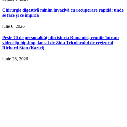
Chirurgie digestivă minim invazivă cu recuperare rapidă: unde
se face și ce implică
iulie 6, 2026
Peste 70 de personalități din istoria României, reunite într-un
videoclip hip-hop, lansat de Ziua Tricolorului de regizorul
Richard Stan (Kartel)
iunie 26, 2026