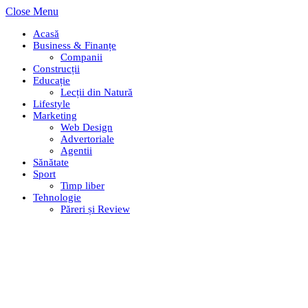
Close Menu
Acasă
Business & Finanțe
Companii
Construcții
Educație
Lecții din Natură
Lifestyle
Marketing
Web Design
Advertoriale
Agentii
Sănătate
Sport
Timp liber
Tehnologie
Păreri și Review