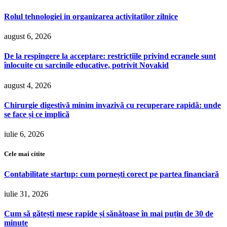
Rolul tehnologiei in organizarea activitatilor zilnice
august 6, 2026
De la respingere la acceptare: restricțiile privind ecranele sunt
înlocuite cu sarcinile educative, potrivit Novakid
august 4, 2026
Chirurgie digestivă minim invazivă cu recuperare rapidă: unde
se face și ce implică
iulie 6, 2026
Cele mai citite
Contabilitate startup: cum pornești corect pe partea financiară
iulie 31, 2026
Cum să gătești mese rapide și sănătoase în mai puțin de 30 de
minute