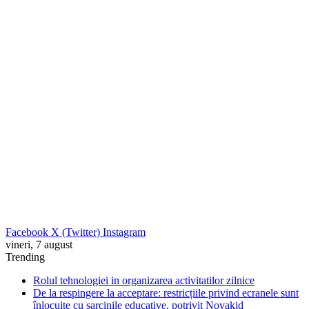
Facebook
X (Twitter)
Instagram
vineri, 7 august
Trending
Rolul tehnologiei in organizarea activitatilor zilnice
De la respingere la acceptare: restricțiile privind ecranele sunt
înlocuite cu sarcinile educative, potrivit Novakid