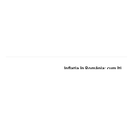
Inflația în România: cum îți
protejezi banii în 2025
By
DAYNEWS24
decembrie 2, 2025