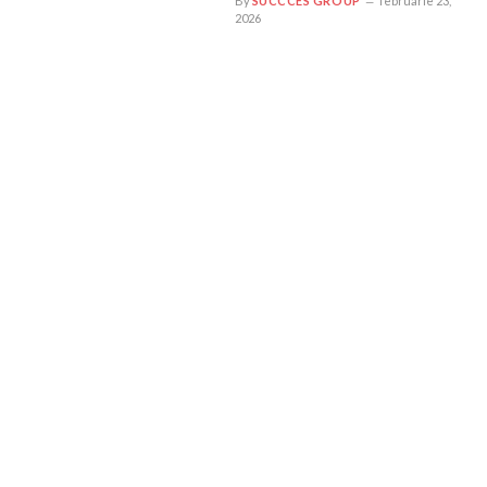
By
SUCCCES GROUP
februarie 23,
2026