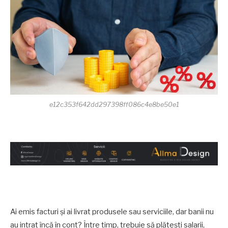
e12c353f642dd297398ff086c4e8be50e1
Ai emis facturi și ai livrat produsele sau serviciile, dar banii nu
au intrat încă în cont? Între timp, trebuie să plătești salarii,