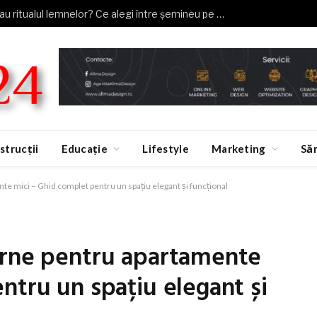
Aprindere rapidă sau ritualul lemnelor? Ce alegi între șemineu pe gaz și pe lemne
strucții
Educație
Lifestyle
Marketing
Să
e mici – Ghid complet pentru un spațiu elegant și funcțional
erne pentru apartamente
ntru un spațiu elegant și