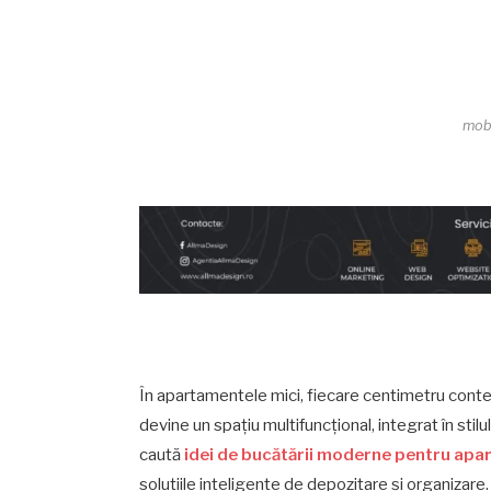
mobi
În apartamentele mici, fiecare centimetru contea
devine un spațiu multifuncțional, integrat în sti
caută
idei de bucătării moderne pentru apa
soluțiile inteligente de depozitare și organizare.