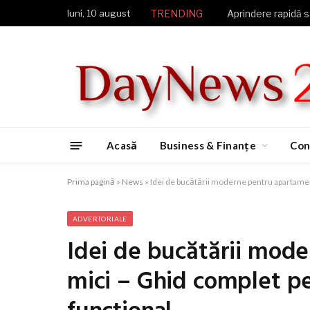
luni, 10 august
TRENDING
Acasă
Business & Finanțe
Con
Prima pagină
»
News
»
Idei de bucătării moderne pentru apartament
ADVERTORIALE
Idei de bucătării mod
mici – Ghid complet pe