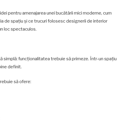
e idei pentru amenajarea unei bucătării mici moderne, cum
ția de spațiu și ce trucuri folosesc designerii de interior
un loc spectaculos.
ă simplă: funcționalitatea trebuie să primeze. Într-un spațiu
ine definit.
rebuie să ofere:
;