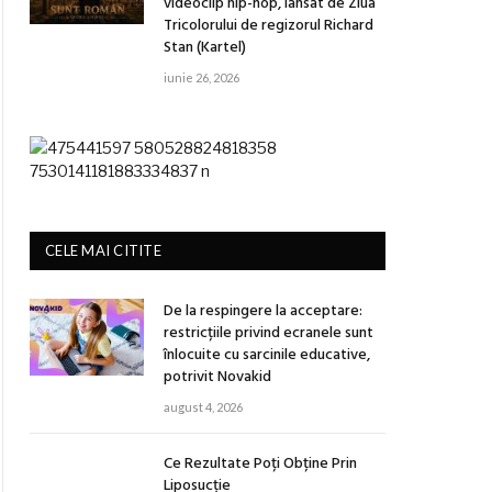
videoclip hip-hop, lansat de Ziua
Tricolorului de regizorul Richard
Stan (Kartel)
iunie 26, 2026
CELE MAI CITITE
De la respingere la acceptare:
restricțiile privind ecranele sunt
înlocuite cu sarcinile educative,
potrivit Novakid
august 4, 2026
Ce Rezultate Poți Obține Prin
Liposucție