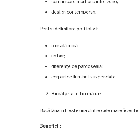
comunicare mai bună între zone;
design contemporan.
Pentru delimitare poți folosi:
o insulă mică;
un bar;
diferențe de pardoseală;
corpuri de iluminat suspendate.
Bucătăria în formă de L
Bucătăria în L este una dintre cele mai eficiente
Beneficii: