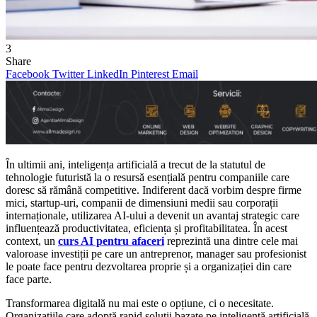
3
Share
Facebook
Twitter
LinkedIn
Pinterest
Email
În ultimii ani, inteligența artificială a trecut de la statutul de
tehnologie futuristă la o resursă esențială pentru companiile care
doresc să rămână competitive. Indiferent dacă vorbim despre firme
mici, startup-uri, companii de dimensiuni medii sau corporații
internaționale, utilizarea AI-ului a devenit un avantaj strategic care
influențează productivitatea, eficiența și profitabilitatea. În acest
context, un
curs AI pentru afaceri
reprezintă una dintre cele mai
valoroase investiții pe care un antreprenor, manager sau profesionist
le poate face pentru dezvoltarea proprie și a organizației din care
face parte.
Transformarea digitală nu mai este o opțiune, ci o necesitate.
Organizațiile care adoptă rapid soluții bazate pe inteligență artificială