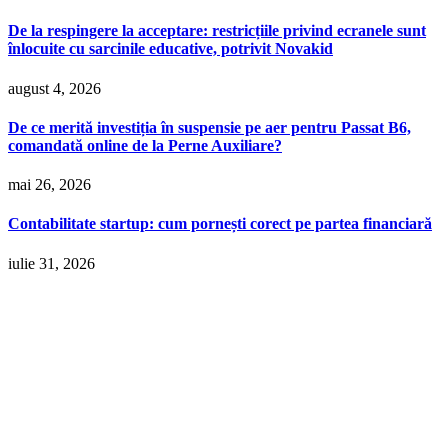
De la respingere la acceptare: restricțiile privind ecranele sunt
înlocuite cu sarcinile educative, potrivit Novakid
august 4, 2026
De ce merită investiția în suspensie pe aer pentru Passat B6,
comandată online de la Perne Auxiliare?
mai 26, 2026
Contabilitate startup: cum pornești corect pe partea financiară
iulie 31, 2026