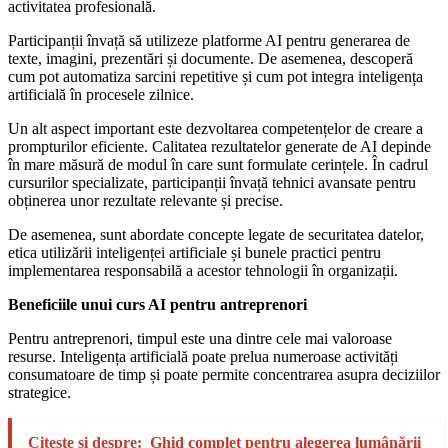
activitatea profesională.
Participanții învață să utilizeze platforme AI pentru generarea de
texte, imagini, prezentări și documente. De asemenea, descoperă
cum pot automatiza sarcini repetitive și cum pot integra inteligența
artificială în procesele zilnice.
Un alt aspect important este dezvoltarea competențelor de creare a
prompturilor eficiente. Calitatea rezultatelor generate de AI depinde
în mare măsură de modul în care sunt formulate cerințele. În cadrul
cursurilor specializate, participanții învață tehnici avansate pentru
obținerea unor rezultate relevante și precise.
De asemenea, sunt abordate concepte legate de securitatea datelor,
etica utilizării inteligenței artificiale și bunele practici pentru
implementarea responsabilă a acestor tehnologii în organizații.
Beneficiile unui curs AI pentru antreprenori
Pentru antreprenori, timpul este una dintre cele mai valoroase
resurse. Inteligența artificială poate prelua numeroase activități
consumatoare de timp și poate permite concentrarea asupra deciziilor
strategice.
Citește și despre:
Ghid complet pentru alegerea lumânării