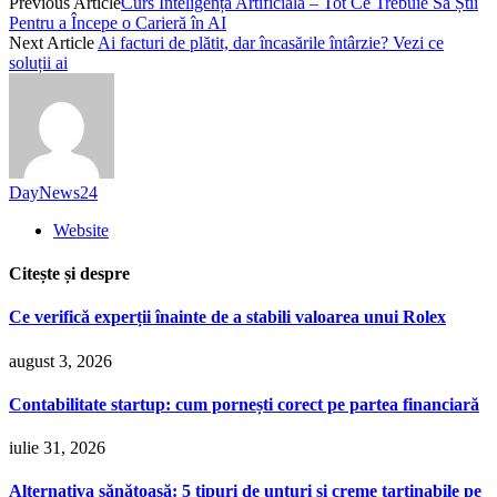
Previous Article
Curs Inteligență Artificială – Tot Ce Trebuie Să Știi
Pentru a Începe o Carieră în AI
Next Article
Ai facturi de plătit, dar încasările întârzie? Vezi ce
soluții ai
DayNews24
Website
Citește și despre
Ce verifică experții înainte de a stabili valoarea unui Rolex
august 3, 2026
Contabilitate startup: cum pornești corect pe partea financiară
iulie 31, 2026
Alternativa sănătoasă: 5 tipuri de unturi și creme tartinabile pe