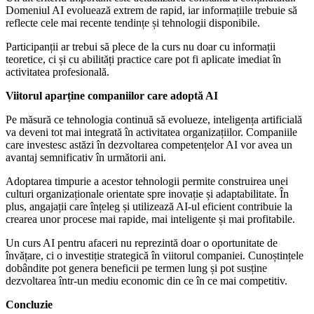
Domeniul AI evoluează extrem de rapid, iar informațiile trebuie să
reflecte cele mai recente tendințe și tehnologii disponibile.
Participanții ar trebui să plece de la curs nu doar cu informații
teoretice, ci și cu abilități practice care pot fi aplicate imediat în
activitatea profesională.
Viitorul aparține companiilor care adoptă AI
Pe măsură ce tehnologia continuă să evolueze, inteligența artificială
va deveni tot mai integrată în activitatea organizațiilor. Companiile
care investesc astăzi în dezvoltarea competențelor AI vor avea un
avantaj semnificativ în următorii ani.
Adoptarea timpurie a acestor tehnologii permite construirea unei
culturi organizaționale orientate spre inovație și adaptabilitate. În
plus, angajații care înțeleg și utilizează AI-ul eficient contribuie la
crearea unor procese mai rapide, mai inteligente și mai profitabile.
Un curs AI pentru afaceri nu reprezintă doar o oportunitate de
învățare, ci o investiție strategică în viitorul companiei. Cunoștințele
dobândite pot genera beneficii pe termen lung și pot susține
dezvoltarea într-un mediu economic din ce în ce mai competitiv.
Concluzie