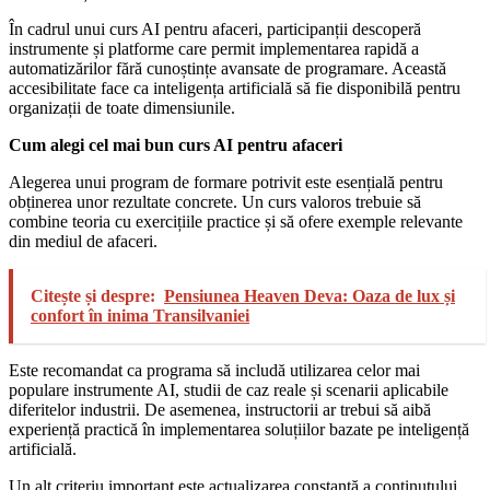
În cadrul unui curs AI pentru afaceri, participanții descoperă
instrumente și platforme care permit implementarea rapidă a
automatizărilor fără cunoștințe avansate de programare. Această
accesibilitate face ca inteligența artificială să fie disponibilă pentru
organizații de toate dimensiunile.
Cum alegi cel mai bun curs AI pentru afaceri
Alegerea unui program de formare potrivit este esențială pentru
obținerea unor rezultate concrete. Un curs valoros trebuie să
combine teoria cu exercițiile practice și să ofere exemple relevante
din mediul de afaceri.
Citește și despre:
Pensiunea Heaven Deva: Oaza de lux și
confort în inima Transilvaniei
Este recomandat ca programa să includă utilizarea celor mai
populare instrumente AI, studii de caz reale și scenarii aplicabile
diferitelor industrii. De asemenea, instructorii ar trebui să aibă
experiență practică în implementarea soluțiilor bazate pe inteligență
artificială.
Un alt criteriu important este actualizarea constantă a conținutului.