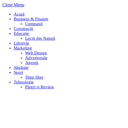
Close Menu
Acasă
Business & Finanțe
Companii
Construcții
Educație
Lecții din Natură
Lifestyle
Marketing
Web Design
Advertoriale
Agentii
Sănătate
Sport
Timp liber
Tehnologie
Păreri și Review