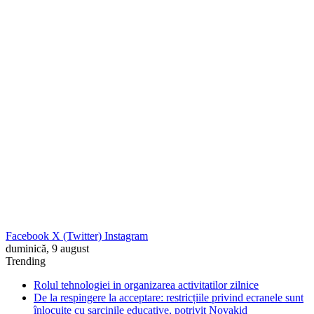
Facebook
X (Twitter)
Instagram
duminică, 9 august
Trending
Rolul tehnologiei in organizarea activitatilor zilnice
De la respingere la acceptare: restricțiile privind ecranele sunt
înlocuite cu sarcinile educative, potrivit Novakid