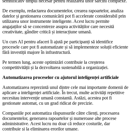
semnificativ timpul necesar pentru realizarea unor sarcini complexe.
De exemplu, redactarea documentelor, crearea rapoartelor, analiza
datelor și gestionarea comunicării pot fi accelerate considerabil prin
utilizarea unor instrumente inteligente. Acest lucru permite
angajaților să se concentreze asupra activităților care necesită
creativitate, gândire critică și interacțiune umană.
Un curs AI pentru afaceri îi ajută pe participanți să identifice
procesele care pot fi automatizate și să implementeze soluții eficiente
fără investiții majore în infrastructură.
Pe termen lung, aceste optimizări contribuie la creșterea
competitivității și la dezvoltarea sustenabilă a organizației.
Automatizarea proceselor cu ajutorul inteligenței artificiale
Automatizarea reprezintă unul dintre cele mai importante domenii de
aplicare a inteligenței artificiale. În trecut, multe activități repetitive
necesitau intervenție umană constantă. Astăzi, acestea pot fi
gestionate automat, cu un grad ridicat de precizie.
Companiile pot automatiza răspunsurile către clienți, procesarea
documentelor, generarea rapoartelor și numeroase alte procese
administrative. Acest lucru nu doar că reduce costurile, dar
contribuie și la eliminarea erorilor umane.