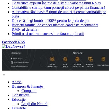
Ce verifică experții înainte de a stabili valoarea unui Rolex
Contabilitate startup: cum pornești corect pe partea financiară
Alternativa sănătoasă: 5 tipuri de unturi și creme tartinabile pe
piață
De ce să alegi bumbac 100% pentru lenjeria de pat
Istoricul familial de cancer mamar: când este recomandat
RMN-ul de sân?
Primii pasi pentru o succesiune fara complicatii
Facebook
RSS
Acasă
Business & Finanțe
Companii
Construcții
Educație
Lecții din Natură
Lifestyle