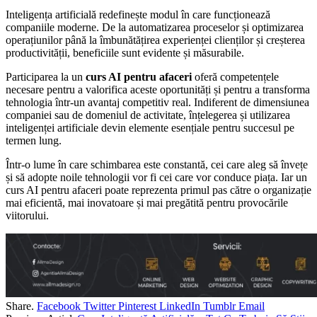
Inteligența artificială redefinește modul în care funcționează
companiile moderne. De la automatizarea proceselor și optimizarea
operațiunilor până la îmbunătățirea experienței clienților și creșterea
productivității, beneficiile sunt evidente și măsurabile.
Participarea la un
curs AI pentru afaceri
oferă competențele
necesare pentru a valorifica aceste oportunități și pentru a transforma
tehnologia într-un avantaj competitiv real. Indiferent de dimensiunea
companiei sau de domeniul de activitate, înțelegerea și utilizarea
inteligenței artificiale devin elemente esențiale pentru succesul pe
termen lung.
Într-o lume în care schimbarea este constantă, cei care aleg să învețe
și să adopte noile tehnologii vor fi cei care vor conduce piața. Iar un
curs AI pentru afaceri poate reprezenta primul pas către o organizație
mai eficientă, mai inovatoare și mai pregătită pentru provocările
viitorului.
Share.
Facebook
Twitter
Pinterest
LinkedIn
Tumblr
Email