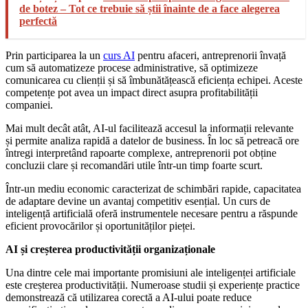
de botez – Tot ce trebuie să știi înainte de a face alegerea
perfectă
Prin participarea la un
curs AI
pentru afaceri, antreprenorii învață
cum să automatizeze procese administrative, să optimizeze
comunicarea cu clienții și să îmbunătățească eficiența echipei. Aceste
competențe pot avea un impact direct asupra profitabilității
companiei.
Mai mult decât atât, AI-ul facilitează accesul la informații relevante
și permite analiza rapidă a datelor de business. În loc să petreacă ore
întregi interpretând rapoarte complexe, antreprenorii pot obține
concluzii clare și recomandări utile într-un timp foarte scurt.
Într-un mediu economic caracterizat de schimbări rapide, capacitatea
de adaptare devine un avantaj competitiv esențial. Un curs de
inteligență artificială oferă instrumentele necesare pentru a răspunde
eficient provocărilor și oportunităților pieței.
AI și creșterea productivității organizaționale
Una dintre cele mai importante promisiuni ale inteligenței artificiale
este creșterea productivității. Numeroase studii și experiențe practice
demonstrează că utilizarea corectă a AI-ului poate reduce