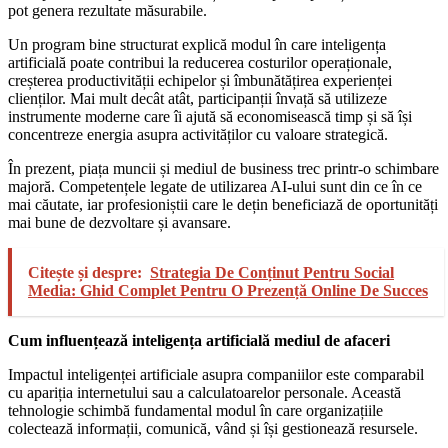
pot genera rezultate măsurabile.
Un program bine structurat explică modul în care inteligența
artificială poate contribui la reducerea costurilor operaționale,
creșterea productivității echipelor și îmbunătățirea experienței
clienților. Mai mult decât atât, participanții învață să utilizeze
instrumente moderne care îi ajută să economisească timp și să își
concentreze energia asupra activităților cu valoare strategică.
În prezent, piața muncii și mediul de business trec printr-o schimbare
majoră. Competențele legate de utilizarea AI-ului sunt din ce în ce
mai căutate, iar profesioniștii care le dețin beneficiază de oportunități
mai bune de dezvoltare și avansare.
Citește și despre:
Strategia De Conținut Pentru Social
Media: Ghid Complet Pentru O Prezență Online De Succes
Cum influențează inteligența artificială mediul de afaceri
Impactul inteligenței artificiale asupra companiilor este comparabil
cu apariția internetului sau a calculatoarelor personale. Această
tehnologie schimbă fundamental modul în care organizațiile
colectează informații, comunică, vând și își gestionează resursele.