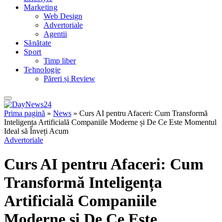
Marketing
Web Design
Advertoriale
Agentii
Sănătate
Sport
Timp liber
Tehnologie
Păreri și Review
Prima pagină
»
News
»
Curs AI pentru Afaceri: Cum Transformă
Inteligența Artificială Companiile Moderne și De Ce Este Momentul
Ideal să Înveți Acum
Advertoriale
Curs AI pentru Afaceri: Cum
Transformă Inteligența
Artificială Companiile
Moderne și De Ce Este