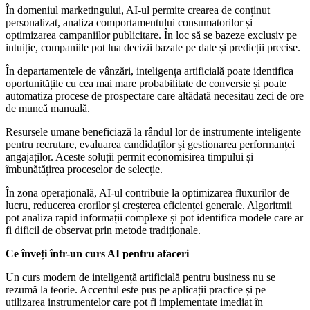
În domeniul marketingului, AI-ul permite crearea de conținut
personalizat, analiza comportamentului consumatorilor și
optimizarea campaniilor publicitare. În loc să se bazeze exclusiv pe
intuiție, companiile pot lua decizii bazate pe date și predicții precise.
În departamentele de vânzări, inteligența artificială poate identifica
oportunitățile cu cea mai mare probabilitate de conversie și poate
automatiza procese de prospectare care altădată necesitau zeci de ore
de muncă manuală.
Resursele umane beneficiază la rândul lor de instrumente inteligente
pentru recrutare, evaluarea candidaților și gestionarea performanței
angajaților. Aceste soluții permit economisirea timpului și
îmbunătățirea proceselor de selecție.
În zona operațională, AI-ul contribuie la optimizarea fluxurilor de
lucru, reducerea erorilor și creșterea eficienței generale. Algoritmii
pot analiza rapid informații complexe și pot identifica modele care ar
fi dificil de observat prin metode tradiționale.
Ce înveți într-un curs AI pentru afaceri
Un curs modern de inteligență artificială pentru business nu se
rezumă la teorie. Accentul este pus pe aplicații practice și pe
utilizarea instrumentelor care pot fi implementate imediat în