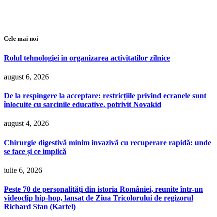
Cele mai noi
Rolul tehnologiei in organizarea activitatilor zilnice
august 6, 2026
De la respingere la acceptare: restricțiile privind ecranele sunt
înlocuite cu sarcinile educative, potrivit Novakid
august 4, 2026
Chirurgie digestivă minim invazivă cu recuperare rapidă: unde
se face și ce implică
iulie 6, 2026
Peste 70 de personalități din istoria României, reunite într-un
videoclip hip-hop, lansat de Ziua Tricolorului de regizorul
Richard Stan (Kartel)