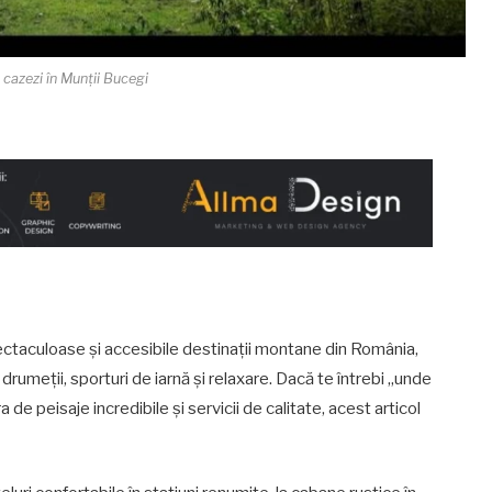
 cazezi în Munții Bucegi
ectaculoase și accesibile destinații montane din România,
 drumeții, sporturi de iarnă și relaxare. Dacă te întrebi „unde
 de peisaje incredibile și servicii de calitate, acest articol