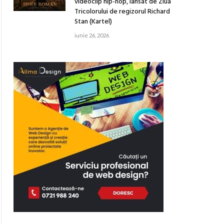
videoclip hip-hop, lansat de Ziua
Tricolorului de regizorul Richard
Stan (Kartel)
iunie 26, 2026