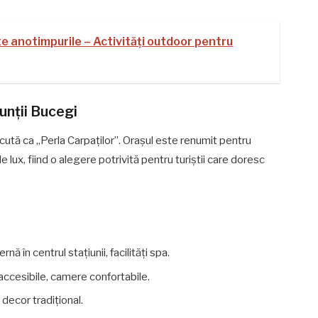
te anotimpurile – Activități outdoor pentru
Munții Bucegi
scută ca „Perla Carpaților”. Orașul este renumit pentru
e lux, fiind o alegere potrivită pentru turiștii care doresc
ă în centrul stațiunii, facilități spa.
 accesibile, camere confortabile.
decor tradițional.