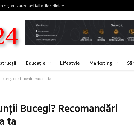
in organizarea activitatilor zilnice
strucții
Educație
Lifestyle
Marketing
Să
dări și oferte pentru vacanța ta
unții Bucegi? Recomandări
a ta