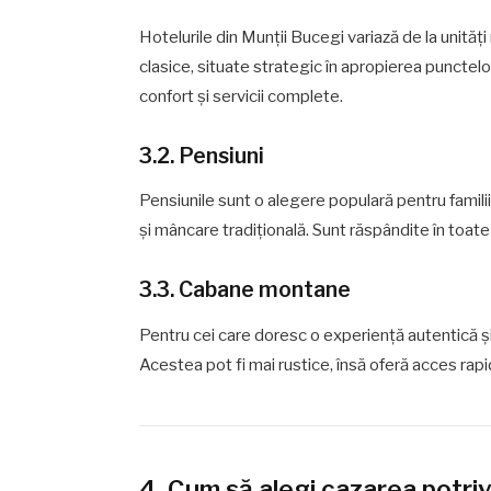
Hotelurile din Munții Bucegi variază de la unități
clasice, situate strategic în apropierea punctelor
confort și servicii complete.
3.2. Pensiuni
Pensiunile sunt o alegere populară pentru famil
și mâncare tradițională. Sunt răspândite în toate 
3.3. Cabane montane
Pentru cei care doresc o experiență autentică ș
Acestea pot fi mai rustice, însă oferă acces rapi
4. Cum să alegi cazarea potriv