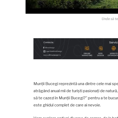
Unde să te
Munții Bucegi reprezintă una dintre cele mai sp
atrăgând anual mii de turiști pasionați de natură,
să te cazezi în Munții Bucegi?” pentru a te bucura
este ghidul complet de care ai nevoie.