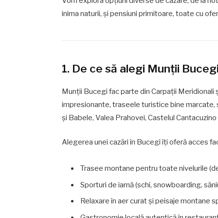
Vom explora opțiuni diverse de cazare, de la hote
inima naturii, și pensiuni primitoare, toate cu of
1. De ce să alegi Munții Buceg
Munții Bucegi fac parte din Carpații Meridionali
impresionante, traseele turistice bine marcate, și
și Babele, Valea Prahovei, Castelul Cantacuzino 
Alegerea unei cazări în Bucegi îți oferă acces faci
Trasee montane pentru toate nivelurile (de
Sporturi de iarnă (schi, snowboarding, săni
Relaxare în aer curat și peisaje montane 
Gastronomie locală autentică în restaurant