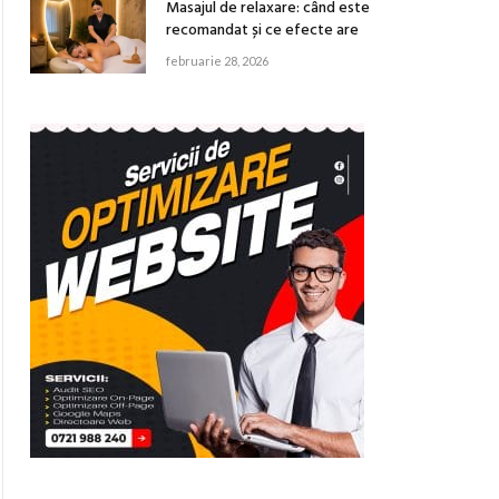
Masajul de relaxare: când este
recomandat și ce efecte are
februarie 28, 2026