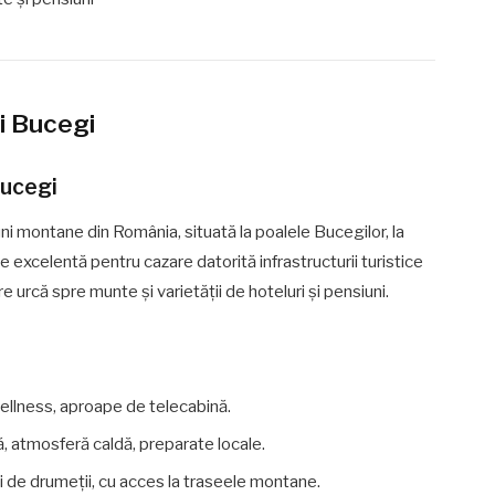
ii Bucegi
Bucegi
ni montane din România, situată la poalele Bucegilor, la
 excelentă pentru cazare datorită infrastructurii turistice
e urcă spre munte și varietății de hoteluri și pensiuni.
ellness, aproape de telecabină.
ă, atmosferă caldă, preparate locale.
ii de drumeții, cu acces la traseele montane.