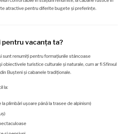
luri confortabile în stațiuni renumite, la cabane rustice în
erte atractive pentru diferite bugete și preferințe.
i pentru vacanța ta?
 și sunt renumiți pentru formațiunile stâncoase
 obiectivele turistice culturale și naturale, cum ar fi Sfinxul
din Bușteni și cabanele tradiționale.
l la:
 la plimbări ușoare până la trasee de alpinism)
uș)
spectaculoase
e și pensiuni