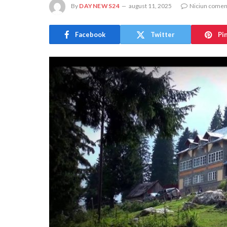
By
DAYNEWS24
august 11, 2025
Niciun comen
Facebook
Twitter
Pi