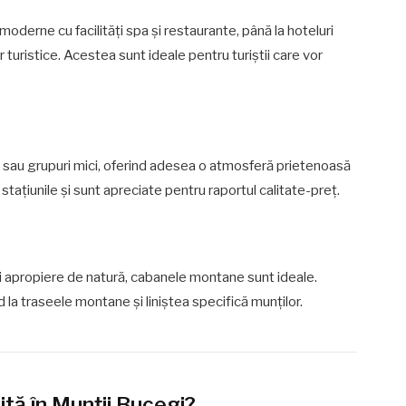
 moderne cu facilități spa și restaurante, până la hoteluri
 turistice. Acestea sunt ideale pentru turiștii care vor
ii sau grupuri mici, oferind adesea o atmosferă prietenoasă
stațiunile și sunt apreciate pentru raportul calitate-preț.
i apropiere de natură, cabanele montane sunt ideale.
d la traseele montane și liniștea specifică munților.
ită în Munții Bucegi?