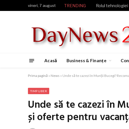
vineri, 7 august
TRENDING
Rolul tehnologiei 
Acasă
Business & Finanțe
Con
Prima pagină
»
News
»
Unde să te cazezi în Munții Bucegi? Recoman
TIMP LIBER
Unde să te cazezi în M
și oferte pentru vacanț