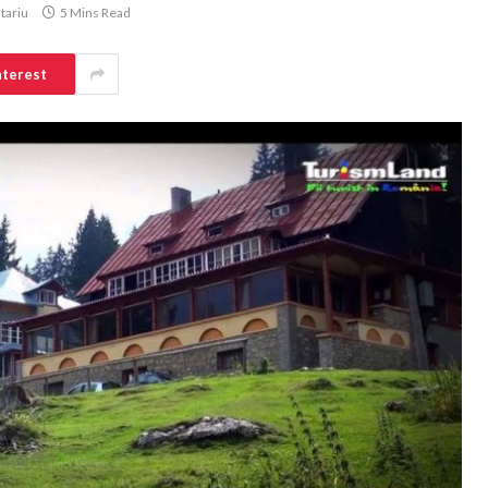
tariu
5 Mins Read
nterest