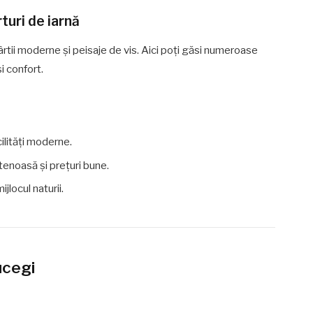
turi de iarnă
ârtii moderne și peisaje de vis. Aici poți găsi numeroase
i confort.
cilități moderne.
tenoasă și prețuri bune.
ijlocul naturii.
ucegi