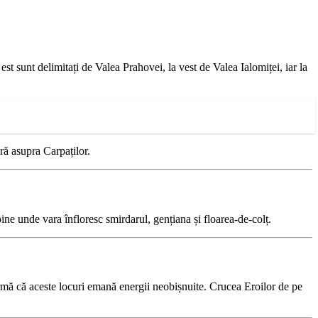
st sunt delimitați de Valea Prahovei, la vest de Valea Ialomiței, iar la
ră asupra Carpaților.
lpine unde vara înfloresc smirdarul, gențiana și floarea-de-colț.
afirmă că aceste locuri emană energii neobișnuite. Crucea Eroilor de pe