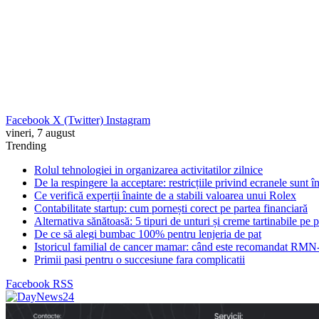
Facebook
X (Twitter)
Instagram
vineri, 7 august
Trending
Rolul tehnologiei in organizarea activitatilor zilnice
De la respingere la acceptare: restricțiile privind ecranele sunt 
Ce verifică experții înainte de a stabili valoarea unui Rolex
Contabilitate startup: cum pornești corect pe partea financiară
Alternativa sănătoasă: 5 tipuri de unturi și creme tartinabile pe 
De ce să alegi bumbac 100% pentru lenjeria de pat
Istoricul familial de cancer mamar: când este recomandat RMN-
Primii pasi pentru o succesiune fara complicatii
Facebook
RSS