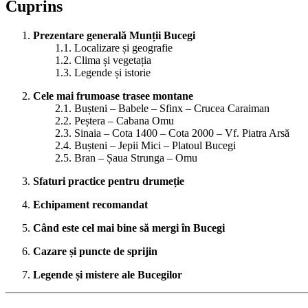
Cuprins
Prezentare generală Munții Bucegi
1.1. Localizare și geografie
1.2. Clima și vegetația
1.3. Legende și istorie
Cele mai frumoase trasee montane
2.1. Bușteni – Babele – Sfinx – Crucea Caraiman
2.2. Peștera – Cabana Omu
2.3. Sinaia – Cota 1400 – Cota 2000 – Vf. Piatra Arsă
2.4. Bușteni – Jepii Mici – Platoul Bucegi
2.5. Bran – Șaua Strunga – Omu
Sfaturi practice pentru drumeție
Echipament recomandat
Când este cel mai bine să mergi în Bucegi
Cazare și puncte de sprijin
Legende și mistere ale Bucegilor