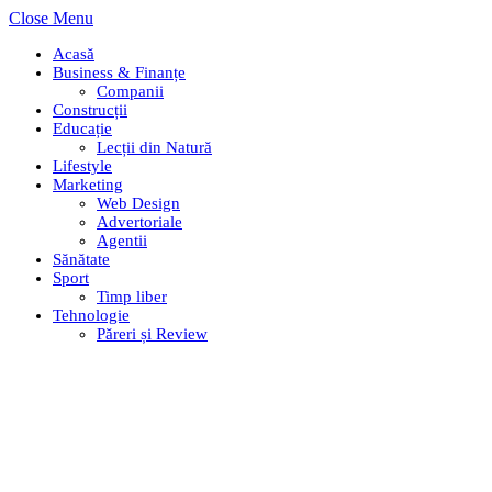
Close Menu
Acasă
Business & Finanțe
Companii
Construcții
Educație
Lecții din Natură
Lifestyle
Marketing
Web Design
Advertoriale
Agentii
Sănătate
Sport
Timp liber
Tehnologie
Păreri și Review