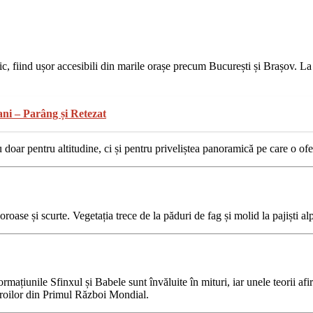
ic, fiind ușor accesibili din marile orașe precum București și Brașov. La e
ani – Parâng și Retezat
oar pentru altitudine, ci și pentru priveliștea panoramică pe care o ofe
oroase și scurte. Vegetația trece de la păduri de fag și molid la pajiști a
Formațiunile Sfinxul și Babele sunt învăluite în mituri, iar unele teorii 
eroilor din Primul Război Mondial.