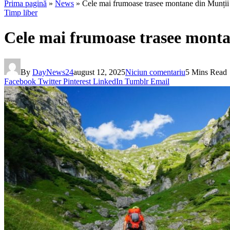
Prima pagină
»
News
»
Cele mai frumoase trasee montane din Munții 
Timp liber
Cele mai frumoase trasee monta
By
DayNews24
august 12, 2025
Niciun comentariu
5 Mins Read
Facebook
Twitter
Pinterest
LinkedIn
Tumblr
Email