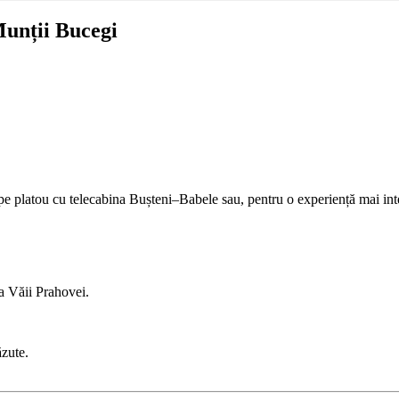
Munții Bucegi
pe platou cu telecabina Bușteni–Babele sau, pentru o experiență mai inte
 Văii Prahovei.
ăzute.