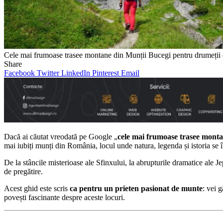
Cele mai frumoase trasee montane din Munții Bucegi pentru drumeții 
Share
Facebook
Twitter
LinkedIn
Pinterest
Email
Dacă ai căutat vreodată pe Google „
cele mai frumoase trasee mont
mai iubiți munți din România, locul unde natura, legenda și istoria se
De la stâncile misterioase ale Sfinxului, la abrupturile dramatice ale Je
de pregătire.
Acest ghid este scris
ca pentru un prieten pasionat de munte
: vei 
povești fascinante despre aceste locuri.