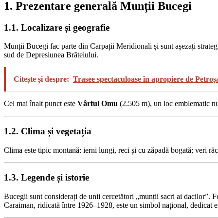
1. Prezentare generală Munții Bucegi
1.1. Localizare și geografie
Munții Bucegi fac parte din Carpații Meridionali și sunt așezați strateg
sud de Depresiunea Brăteiului.
Citește și despre:
Trasee spectaculoase în apropiere de Petroș
Cel mai înalt punct este
Vârful Omu
(2.505 m), un loc emblematic nu d
1.2. Clima și vegetația
Clima este tipic montană: ierni lungi, reci și cu zăpadă bogată; veri răc
1.3. Legende și istorie
Bucegii sunt considerați de unii cercetători „munții sacri ai dacilor”. 
Caraiman, ridicată între 1926–1928, este un simbol național, dedicat 