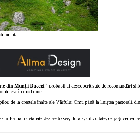
de neuitat
ane din Munții Bucegi
”, probabil ai descoperit sute de recomandări și fo
 împletesc în mod unic.
pilor, de la crestele înalte ale Vârfului Omu până la liniștea pastorală di
găsi informații detaliate despre trasee, durată, dificultate, ce poți vedea 