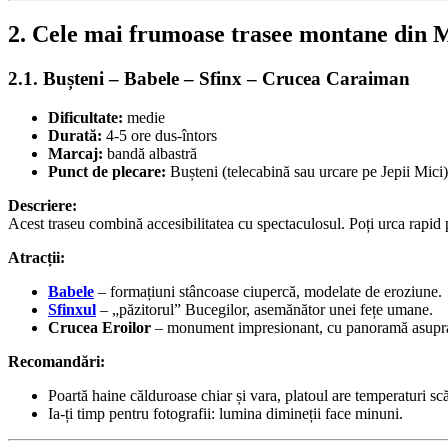
2. Cele mai frumoase trasee montane din 
2.1. Bușteni – Babele – Sfinx – Crucea Caraiman
Dificultate:
medie
Durată:
4-5 ore dus-întors
Marcaj:
bandă albastră
Punct de plecare:
Bușteni (telecabină sau urcare pe Jepii Mici)
Descriere:
Acest traseu combină accesibilitatea cu spectaculosul. Poți urca rapid 
Atracții:
Babele
– formațiuni stâncoase ciupercă, modelate de eroziune.
Sfinxul
– „păzitorul” Bucegilor, asemănător unei fețe umane.
Crucea Eroilor
– monument impresionant, cu panoramă asupra
Recomandări:
Poartă haine călduroase chiar și vara, platoul are temperaturi sc
Ia-ți timp pentru fotografii: lumina dimineții face minuni.