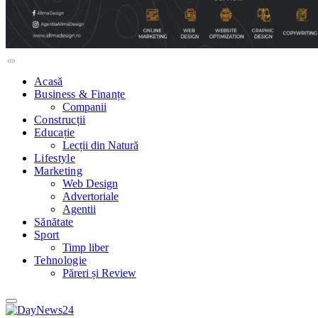
Acasă
Business & Finanțe
Companii
Construcții
Educație
Lecții din Natură
Lifestyle
Marketing
Web Design
Advertoriale
Agentii
Sănătate
Sport
Timp liber
Tehnologie
Păreri și Review