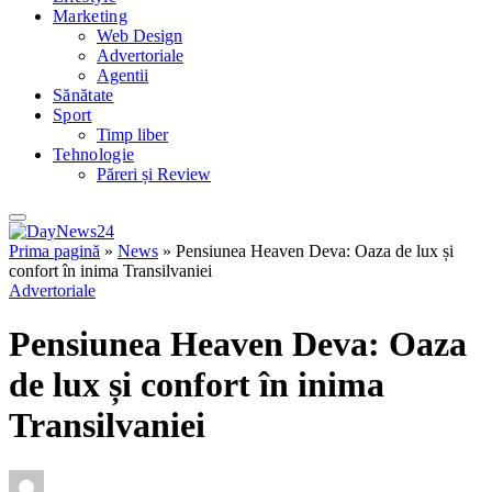
Marketing
Web Design
Advertoriale
Agentii
Sănătate
Sport
Timp liber
Tehnologie
Păreri și Review
Prima pagină
»
News
»
Pensiunea Heaven Deva: Oaza de lux și
confort în inima Transilvaniei
Advertoriale
Pensiunea Heaven Deva: Oaza
de lux și confort în inima
Transilvaniei