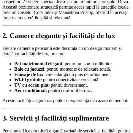
oaspeților săi vederi spectaculoase asupra munților și orașului Deva.
Această poziționare strategică permite acces rapid la atracțiile locale,
precum Castelul Corvinilor și Mănăstirea Prislop, oferind în același
timp o atmosferă liniștită și relaxantă.
2. Camere elegante și facilități de lux
Fiecare cameră a pensiunii este decorată cu un design modern și
dotată cu facilități de lux, precum:
Pat matrimonial elegant
:
pentru un somn odihnitor.
Baie cu jacuzzi
:
pentru momente de relaxare totală.
Finisaje de lux
:
care adaugă un plus de rafinament.
Wi-Fi gratuit
:
pentru conectivitate constantă.
TV cu ecran plat
:
pentru divertisment.
Aer condiționat
:
pentru confortul termic.
Aceste facilități asigură oaspeților o experiență de cazare de neuitat.
3. Servicii și facilități suplimentare
Pensiunea Heaven oferă o gamă variată de servicii și facilități pentru