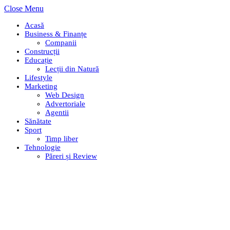
Close Menu
Acasă
Business & Finanțe
Companii
Construcții
Educație
Lecții din Natură
Lifestyle
Marketing
Web Design
Advertoriale
Agentii
Sănătate
Sport
Timp liber
Tehnologie
Păreri și Review