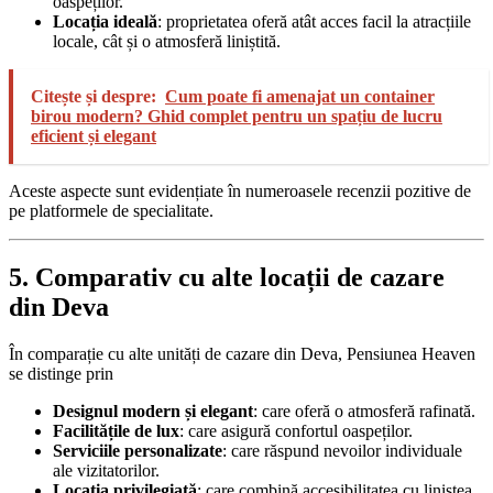
oaspeților.
Locația ideală
:
proprietatea oferă atât acces facil la atracțiile
locale, cât și o atmosferă liniștită.
Citește și despre:
Cum poate fi amenajat un container
birou modern? Ghid complet pentru un spațiu de lucru
eficient și elegant
Aceste aspecte sunt evidențiate în numeroasele recenzii pozitive de
pe platformele de specialitate.
5. Comparativ cu alte locații de cazare
din Deva
În comparație cu alte unități de cazare din Deva, Pensiunea Heaven
se distinge prin
Designul modern și elegant
:
care oferă o atmosferă rafinată.
Facilitățile de lux
:
care asigură confortul oaspeților.
Serviciile personalizate
:
care răspund nevoilor individuale
ale vizitatorilor.
Locația privilegiată
:
care combină accesibilitatea cu liniștea.