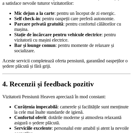
a satisface nevoile tuturor vizitatorilor:
Mic dejun a la carte
:
pentru un început de zi energic.
Self check-in
:
pentru oaspeții care preferă autonomie.
Parcare privată gratuită
:
pentru confortul călătorilor cu
mașina.
Stație de încărcare pentru vehicule electrice
:
pentru
vizitatorii cu mașini electrice.
Bar și lounge comun
:
pentru momente de relaxare și
socializare.
Aceste servicii completează oferta pensiunii, garantând oaspeților o
ședere plăcută și fără griji.
4. Recenzii și feedback pozitiv
Vizitatorii Pensiunii Heaven apreciază în mod constant:
Curățenia impecabilă
:
camerele și facilitățile sunt menținute
la cele mai înalte standarde de igienă.
Confortul oferit
:
dotările moderne și atmosfera relaxantă
asigură o ședere plăcută.
Serviciile excelente
:
personalul este amabil și atent la nevoile