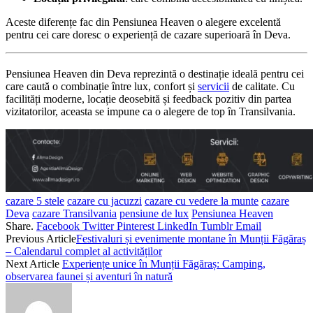
Aceste diferențe fac din Pensiunea Heaven o alegere excelentă
pentru cei care doresc o experiență de cazare superioară în Deva.
Pensiunea Heaven din Deva reprezintă o destinație ideală pentru cei
care caută o combinație între lux, confort și
servicii
de calitate.
Cu
facilități moderne, locație deosebită și feedback pozitiv din partea
vizitatorilor, aceasta se impune ca o alegere de top în Transilvania.
cazare 5 stele
cazare cu jacuzzi
cazare cu vedere la munte
cazare
Deva
cazare Transilvania
pensiune de lux
Pensiunea Heaven
Share.
Facebook
Twitter
Pinterest
LinkedIn
Tumblr
Email
Previous Article
Festivaluri și evenimente montane în Munții Făgăraș
– Calendarul complet al activităților
Next Article
Experiențe unice în Munții Făgăraș: Camping,
observarea faunei și aventuri în natură