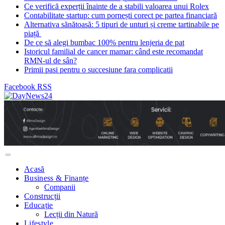
Ce verifică experții înainte de a stabili valoarea unui Rolex
Contabilitate startup: cum pornești corect pe partea financiară
Alternativa sănătoasă: 5 tipuri de unturi și creme tartinabile pe
piață
De ce să alegi bumbac 100% pentru lenjeria de pat
Istoricul familial de cancer mamar: când este recomandat
RMN-ul de sân?
Primii pasi pentru o succesiune fara complicatii
Facebook
RSS
Acasă
Business & Finanțe
Companii
Construcții
Educație
Lecții din Natură
Lifestyle