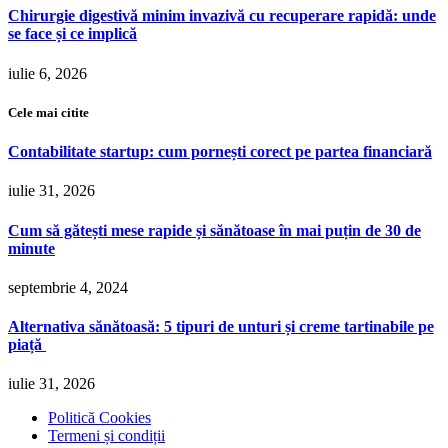
Chirurgie digestivă minim invazivă cu recuperare rapidă: unde
se face și ce implică
iulie 6, 2026
Cele mai citite
Contabilitate startup: cum pornești corect pe partea financiară
iulie 31, 2026
Cum să gătești mese rapide și sănătoase în mai puțin de 30 de
minute
septembrie 4, 2024
Alternativa sănătoasă: 5 tipuri de unturi și creme tartinabile pe
piață
iulie 31, 2026
Politică Cookies
Termeni și condiții