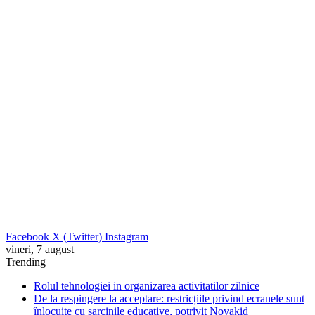
Facebook
X (Twitter)
Instagram
vineri, 7 august
Trending
Rolul tehnologiei in organizarea activitatilor zilnice
De la respingere la acceptare: restricțiile privind ecranele sunt
înlocuite cu sarcinile educative, potrivit Novakid