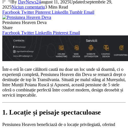
By
DayNews24
august 11, 2025
Updated:
septembrie 29,
2025
Niciun comentariu
3 Mins Read
Facebook
Twitter
Pinterest
LinkedIn
Tumblr
Email
Pensiunea Heaven Deva
Share
Facebook
Twitter
LinkedIn
Pinterest
Email
Într-o eră în care călătorii caută nu doar un loc unde să doarmă, ci o
experiență completă, Pensiunea Heaven din Deva se remarcă drept o
destinație de top în Transilvania.
Situată pe malul stâng al Mureșului,
între Munții Poiana Ruscă și Apuseni, această pensiune de 5 stele
oferă o combinație perfectă între confort modern, design deosebit și
servicii impecabile.
1. Locație și peisaje spectaculoase
Pensiunea Heaven beneficiază de o locație privilegiată, oferind