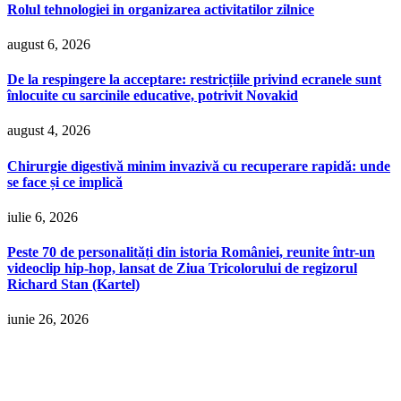
Rolul tehnologiei in organizarea activitatilor zilnice
august 6, 2026
De la respingere la acceptare: restricțiile privind ecranele sunt
înlocuite cu sarcinile educative, potrivit Novakid
august 4, 2026
Chirurgie digestivă minim invazivă cu recuperare rapidă: unde
se face și ce implică
iulie 6, 2026
Peste 70 de personalități din istoria României, reunite într-un
videoclip hip-hop, lansat de Ziua Tricolorului de regizorul
Richard Stan (Kartel)
iunie 26, 2026