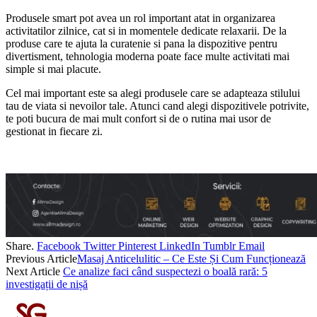
Produsele smart pot avea un rol important atat in organizarea
activitatilor zilnice, cat si in momentele dedicate relaxarii. De la
produse care te ajuta la curatenie si pana la dispozitive pentru
divertisment, tehnologia moderna poate face multe activitati mai
simple si mai placute.
Cel mai important este sa alegi produsele care se adapteaza stilului
tau de viata si nevoilor tale. Atunci cand alegi dispozitivele potrivite,
te poti bucura de mai mult confort si de o rutina mai usor de
gestionat in fiecare zi.
Share.
Facebook
Twitter
Pinterest
LinkedIn
Tumblr
Email
Previous Article
Masaj Anticelulitic – Ce Este Și Cum Funcționează
Next Article
Ce analize faci când suspectezi o boală rară: 5
investigații de nișă