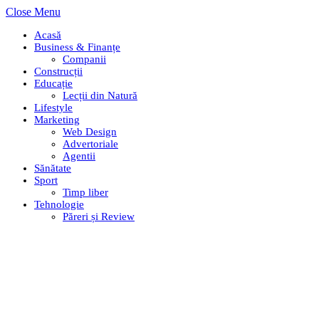
Close Menu
Acasă
Business & Finanțe
Companii
Construcții
Educație
Lecții din Natură
Lifestyle
Marketing
Web Design
Advertoriale
Agentii
Sănătate
Sport
Timp liber
Tehnologie
Păreri și Review