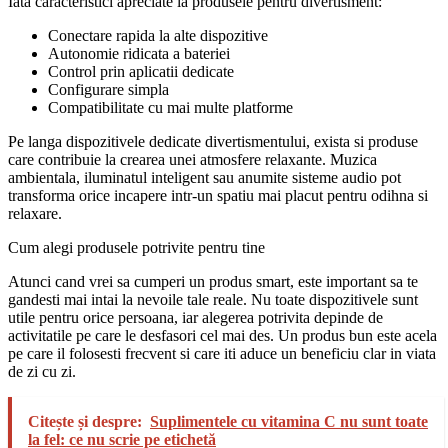
Iata caracteristici apreciate la produsele pentru divertisment:
Conectare rapida la alte dispozitive
Autonomie ridicata a bateriei
Control prin aplicatii dedicate
Configurare simpla
Compatibilitate cu mai multe platforme
Pe langa dispozitivele dedicate divertismentului, exista si produse
care contribuie la crearea unei atmosfere relaxante. Muzica
ambientala, iluminatul inteligent sau anumite sisteme audio pot
transforma orice incapere intr-un spatiu mai placut pentru odihna si
relaxare.
Cum alegi produsele potrivite pentru tine
Atunci cand vrei sa cumperi un produs smart, este important sa te
gandesti mai intai la nevoile tale reale. Nu toate dispozitivele sunt
utile pentru orice persoana, iar alegerea potrivita depinde de
activitatile pe care le desfasori cel mai des. Un produs bun este acela
pe care il folosesti frecvent si care iti aduce un beneficiu clar in viata
de zi cu zi.
Citește și despre:
Suplimentele cu vitamina C nu sunt toate
la fel: ce nu scrie pe etichetă