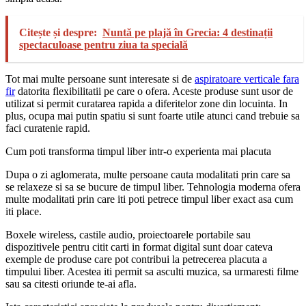
Citește și despre:
Nuntă pe plajă în Grecia: 4 destinații
spectaculoase pentru ziua ta specială
Tot mai multe persoane sunt interesate si de
aspiratoare verticale fara
fir
datorita flexibilitatii pe care o ofera. Aceste produse sunt usor de
utilizat si permit curatarea rapida a diferitelor zone din locuinta. In
plus, ocupa mai putin spatiu si sunt foarte utile atunci cand trebuie sa
faci curatenie rapid.
Cum poti transforma timpul liber intr-o experienta mai placuta
Dupa o zi aglomerata, multe persoane cauta modalitati prin care sa
se relaxeze si sa se bucure de timpul liber. Tehnologia moderna ofera
multe modalitati prin care iti poti petrece timpul liber exact asa cum
iti place.
Boxele wireless, castile audio, proiectoarele portabile sau
dispozitivele pentru citit carti in format digital sunt doar cateva
exemple de produse care pot contribui la petrecerea placuta a
timpului liber. Acestea iti permit sa asculti muzica, sa urmaresti filme
sau sa citesti oriunde te-ai afla.