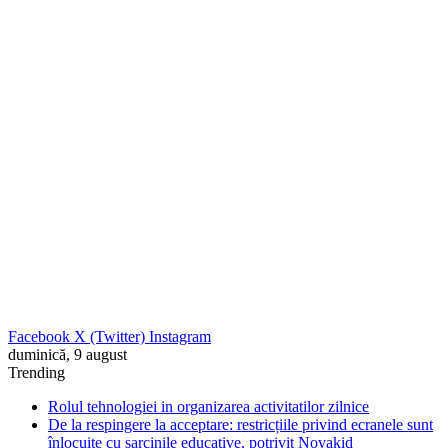
Facebook
X (Twitter)
Instagram
duminică, 9 august
Trending
Rolul tehnologiei in organizarea activitatilor zilnice
De la respingere la acceptare: restricțiile privind ecranele sunt
înlocuite cu sarcinile educative, potrivit Novakid