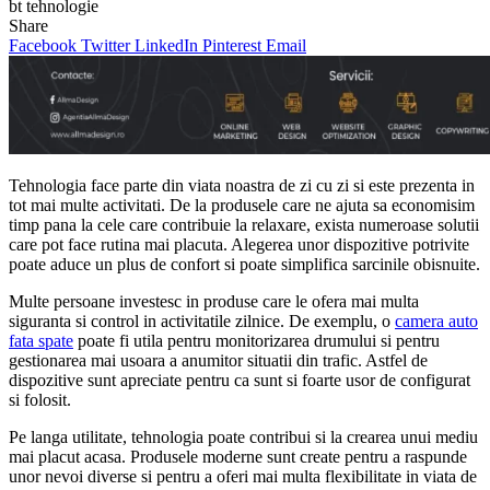
bt tehnologie
Share
Facebook
Twitter
LinkedIn
Pinterest
Email
Tehnologia face parte din viata noastra de zi cu zi si este prezenta in
tot mai multe activitati. De la produsele care ne ajuta sa economisim
timp pana la cele care contribuie la relaxare, exista numeroase solutii
care pot face rutina mai placuta. Alegerea unor dispozitive potrivite
poate aduce un plus de confort si poate simplifica sarcinile obisnuite.
Multe persoane investesc in produse care le ofera mai multa
siguranta si control in activitatile zilnice. De exemplu, o
camera auto
fata spate
poate fi utila pentru monitorizarea drumului si pentru
gestionarea mai usoara a anumitor situatii din trafic. Astfel de
dispozitive sunt apreciate pentru ca sunt si foarte usor de configurat
si folosit.
Pe langa utilitate, tehnologia poate contribui si la crearea unui mediu
mai placut acasa. Produsele moderne sunt create pentru a raspunde
unor nevoi diverse si pentru a oferi mai multa flexibilitate in viata de