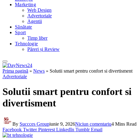
Marketing
Web Design
Advertoriale
Agentii
Sănătate
Sport
Timp liber
Tehnologie
Păreri și Review
Prima pagină
»
News
»
Solutii smart pentru confort si divertisment
Advertoriale
Solutii smart pentru confort si
divertisment
By
Succces Group
iunie 9, 2026
Niciun comentariu
4 Mins Read
Facebook
Twitter
Pinterest
LinkedIn
Tumblr
Email