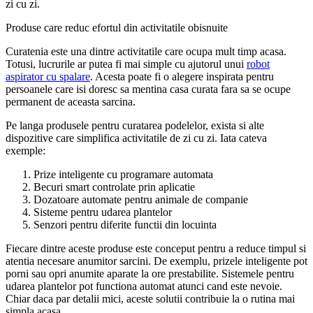
zi cu zi.
Produse care reduc efortul din activitatile obisnuite
Curatenia este una dintre activitatile care ocupa mult timp acasa.
Totusi, lucrurile ar putea fi mai simple cu ajutorul unui
robot
aspirator cu spalare
. Acesta poate fi o alegere inspirata pentru
persoanele care isi doresc sa mentina casa curata fara sa se ocupe
permanent de aceasta sarcina.
Pe langa produsele pentru curatarea podelelor, exista si alte
dispozitive care simplifica activitatile de zi cu zi. Iata cateva
exemple:
Prize inteligente cu programare automata
Becuri smart controlate prin aplicatie
Dozatoare automate pentru animale de companie
Sisteme pentru udarea plantelor
Senzori pentru diferite functii din locuinta
Fiecare dintre aceste produse este conceput pentru a reduce timpul si
atentia necesare anumitor sarcini. De exemplu, prizele inteligente pot
porni sau opri anumite aparate la ore prestabilite. Sistemele pentru
udarea plantelor pot functiona automat atunci cand este nevoie.
Chiar daca par detalii mici, aceste solutii contribuie la o rutina mai
simpla acasa.