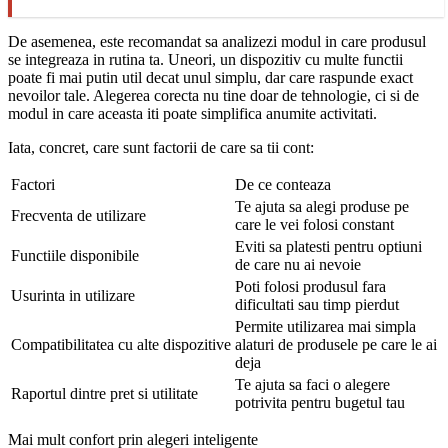
De asemenea, este recomandat sa analizezi modul in care produsul
se integreaza in rutina ta. Uneori, un dispozitiv cu multe functii
poate fi mai putin util decat unul simplu, dar care raspunde exact
nevoilor tale. Alegerea corecta nu tine doar de tehnologie, ci si de
modul in care aceasta iti poate simplifica anumite activitati.
Iata, concret, care sunt factorii de care sa tii cont:
Factori
De ce conteaza
Te ajuta sa alegi produse pe
Frecventa de utilizare
care le vei folosi constant
Eviti sa platesti pentru optiuni
Functiile disponibile
de care nu ai nevoie
Poti folosi produsul fara
Usurinta in utilizare
dificultati sau timp pierdut
Permite utilizarea mai simpla
Compatibilitatea cu alte dispozitive
alaturi de produsele pe care le ai
deja
Te ajuta sa faci o alegere
Raportul dintre pret si utilitate
potrivita pentru bugetul tau
Mai mult confort prin alegeri inteligente