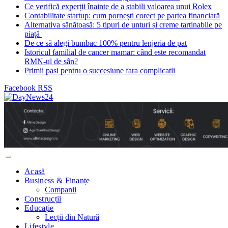
Ce verifică experții înainte de a stabili valoarea unui Rolex
Contabilitate startup: cum pornești corect pe partea financiară
Alternativa sănătoasă: 5 tipuri de unturi și creme tartinabile pe
piață
De ce să alegi bumbac 100% pentru lenjeria de pat
Istoricul familial de cancer mamar: când este recomandat
RMN-ul de sân?
Primii pasi pentru o succesiune fara complicatii
Facebook
RSS
Acasă
Business & Finanțe
Companii
Construcții
Educație
Lecții din Natură
Lifestyle