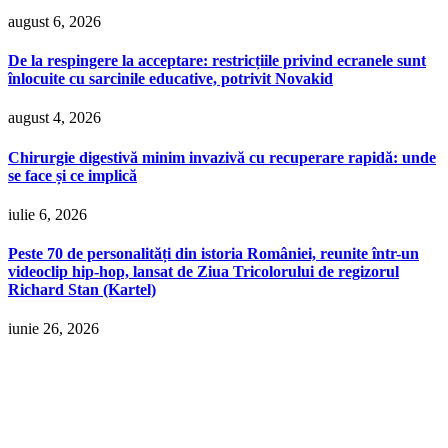
august 6, 2026
De la respingere la acceptare: restricțiile privind ecranele sunt
înlocuite cu sarcinile educative, potrivit Novakid
august 4, 2026
Chirurgie digestivă minim invazivă cu recuperare rapidă: unde
se face și ce implică
iulie 6, 2026
Peste 70 de personalități din istoria României, reunite într-un
videoclip hip-hop, lansat de Ziua Tricolorului de regizorul
Richard Stan (Kartel)
iunie 26, 2026