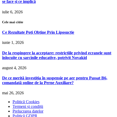
se face și ce implică
iulie 6, 2026
Cele mai citite
Ce Rezultate Poți Obține Prin Liposucție
iunie 1, 2026
De la respingere la acceptare: restricțiile privind ecranele sunt
înlocuite cu sarcinile educative, potrivit Novakid
august 4, 2026
De ce merită investiția în suspensie pe aer pentru Passat B6,
comandată online de la Perne Auxiliare?
mai 26, 2026
Politică Cookies
Termeni și condiții
Prelucrarea datelor
Politică GDPR