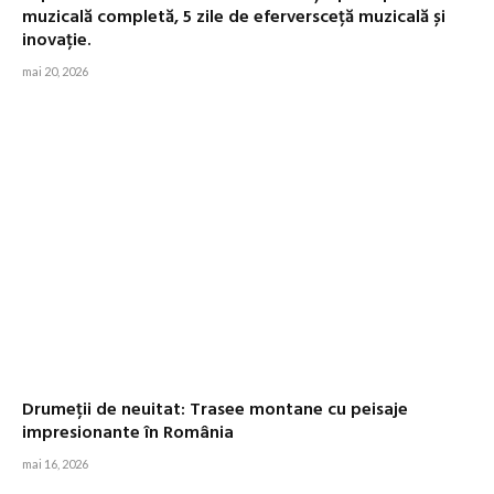
muzicală completă, 5 zile de eferversceță muzicală și
inovație.
mai 20, 2026
Drumeții de neuitat: Trasee montane cu peisaje
impresionante în România
mai 16, 2026