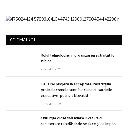
CELE MAI NOI
Rolul tehnologiei in organizarea activitatilor
zilnice
august 6, 2026
De la respingere la acceptare: restricțiile
privind ecranele sunt înlocuite cu sarcinile
educative, potrivit Novakid
august 4, 2026
Chirurgie digestivă minim invazivă cu
recuperare rapidă: unde se face și ce implică