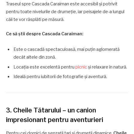
Traseul spre Cascada Caraiman este accesibil și potrivit
pentru toate nivelurile de drumeție, iar peisajele de-a lungul
căii te vor răsplăti pe măsură.
Ce să știi despre Cascada Caraiman:
Este o cascadă spectaculoasă, mai puțin aglomerată
decât altele din zonă.
Locația este excelentă pentru
picnic
și relaxare în natură.
Ideală pentru iubitorii de fotografie și aventură.
3. Cheile Tătarului – un canion
impresionant pentru aventurieri
Pentru cei dornici de senzații tari și drumeții dinamice,
Cheile