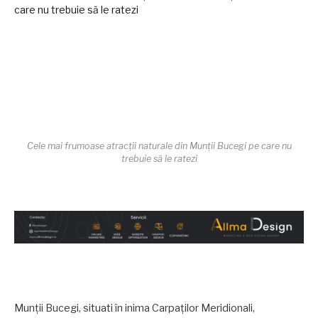
Cele mai frumoase atracții naturale din Munții Bucegi pe care nu
trebuie să le ratezi
Munții Bucegi, situati în inima Carpaților Meridionali,