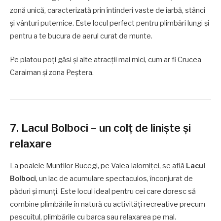
zonă unică, caracterizată prin întinderi vaste de iarbă, stânci
și vânturi puternice. Este locul perfect pentru plimbări lungi și
pentru a te bucura de aerul curat de munte.
Pe platou poți găsi și alte atracții mai mici, cum ar fi Crucea
Caraiman și zona Peștera.
7. Lacul Bolboci – un colț de liniște și
relaxare
La poalele Munților Bucegi, pe Valea Ialomiței, se află
Lacul
Bolboci
, un lac de acumulare spectaculos, înconjurat de
păduri și munți. Este locul ideal pentru cei care doresc să
combine plimbările în natură cu activități recreative precum
pescuitul, plimbările cu barca sau relaxarea pe mal.