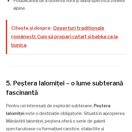
Posibilitatea de a observa flora și fauna specifică zonelor
alpine.
Citește și despre:
Deserturi tradiționale
românești: Cum să prepari cataif și babka ca la
bunica
5. Peștera Ialomiței – o lume subterană
fascinantă
Pentru cei interesați de explorări subterane,
Peștera
Ialomiței
este o destinație obligatorie. Situată în apropierea
Mănăstirii Ialomiței, peștera oferă o serie de galerii
spectaculoase cu formațiuni carstice, stalactite și