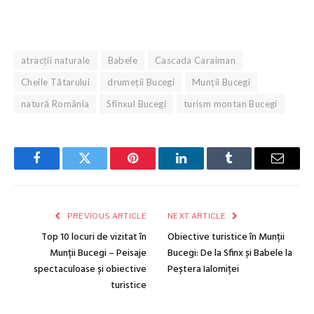
atracții naturale
Babele
Cascada Caraiman
Cheile Tătarului
drumeții Bucegi
Munții Bucegi
natură România
Sfinxul Bucegi
turism montan Bucegi
Facebook
Twitter
Pinterest
LinkedIn
Tumblr
Email
PREVIOUS ARTICLE
NEXT ARTICLE
Top 10 locuri de vizitat în
Obiective turistice în Munții
Munții Bucegi – Peisaje
Bucegi: De la Sfinx și Babele la
spectaculoase și obiective
Peștera Ialomiței
turistice