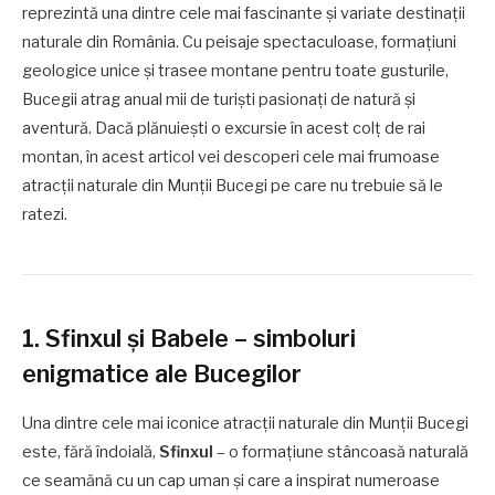
reprezintă una dintre cele mai fascinante și variate destinații
naturale din România. Cu peisaje spectaculoase, formațiuni
geologice unice și trasee montane pentru toate gusturile,
Bucegii atrag anual mii de turiști pasionați de natură și
aventură. Dacă plănuiești o excursie în acest colț de rai
montan, în acest articol vei descoperi cele mai frumoase
atracții naturale din Munții Bucegi pe care nu trebuie să le
ratezi.
1. Sfinxul și Babele – simboluri
enigmatice ale Bucegilor
Una dintre cele mai iconice atracții naturale din Munții Bucegi
este, fără îndoială,
Sfinxul
– o formațiune stâncoasă naturală
ce seamănă cu un cap uman și care a inspirat numeroase