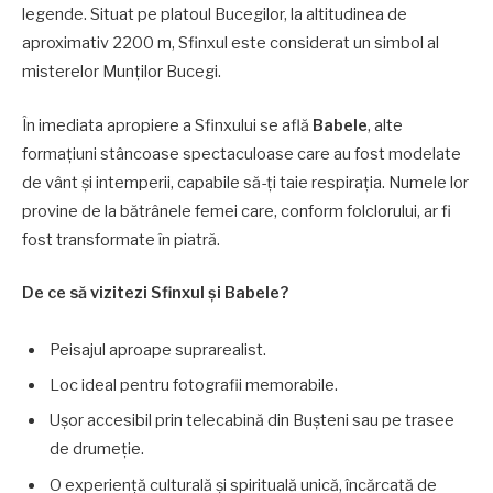
legende. Situat pe platoul Bucegilor, la altitudinea de
aproximativ 2200 m, Sfinxul este considerat un simbol al
misterelor Munților Bucegi.
În imediata apropiere a Sfinxului se află
Babele
, alte
formațiuni stâncoase spectaculoase care au fost modelate
de vânt și intemperii, capabile să-ți taie respirația. Numele lor
provine de la bătrânele femei care, conform folclorului, ar fi
fost transformate în piatră.
De ce să vizitezi Sfinxul și Babele?
Peisajul aproape suprarealist.
Loc ideal pentru fotografii memorabile.
Ușor accesibil prin telecabină din Bușteni sau pe trasee
de drumeție.
O experiență culturală și spirituală unică, încărcată de