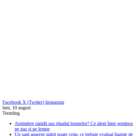
Facebook
X (Twitter)
Instagram
luni, 10 august
Trending
Aprindere rapidă sau ritualul lemnelor? Ce alegi între șemineu
pe gaz și pe lemne
Un șanț aparent stabil poate ceda: ce trebuie evaluat înainte de