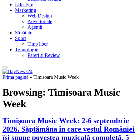
Lifestyle
Marketing
Web Design
Advertoriale
Agentii
Sănătate
Sport
Timp liber
Tehnologie
Păreri și Review
Prima pagină
»
Timisoara Music Week
Browsing:
Timisoara Music
Week
Timișoara Music Week: 2-6 septembrie
2026. Săptămâna în care vestul României
își spune povestea muzicală completă, 5