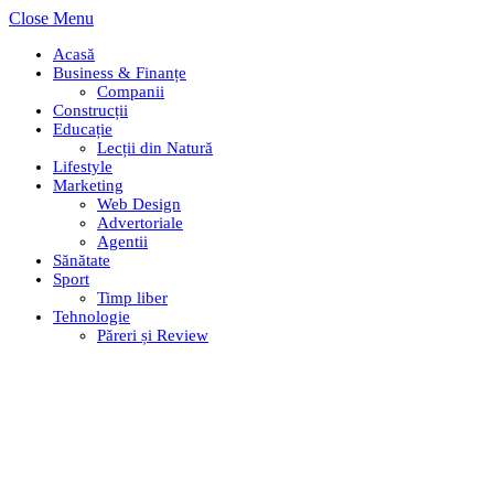
Close Menu
Acasă
Business & Finanțe
Companii
Construcții
Educație
Lecții din Natură
Lifestyle
Marketing
Web Design
Advertoriale
Agentii
Sănătate
Sport
Timp liber
Tehnologie
Păreri și Review