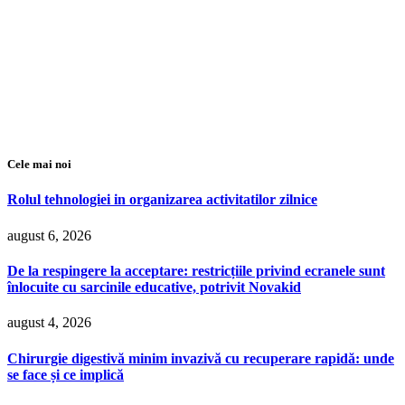
Cele mai noi
Rolul tehnologiei in organizarea activitatilor zilnice
august 6, 2026
De la respingere la acceptare: restricțiile privind ecranele sunt
înlocuite cu sarcinile educative, potrivit Novakid
august 4, 2026
Chirurgie digestivă minim invazivă cu recuperare rapidă: unde
se face și ce implică