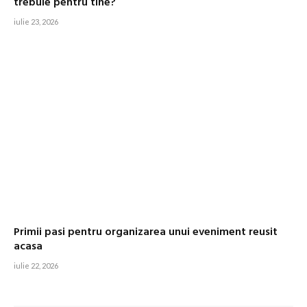
trebuie pentru tine?
iulie 23, 2026
Primii pasi pentru organizarea unui eveniment reusit
acasa
iulie 22, 2026