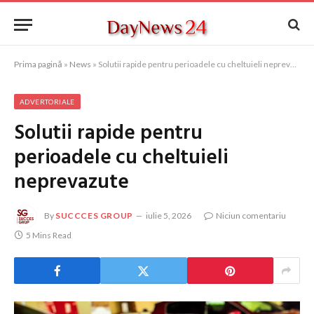
Prima pagină
»
News
»
Solutii rapide pentru perioadele cu cheltuieli neprevazute
ADVERTORIALE
Solutii rapide pentru
perioadele cu cheltuieli
neprevazute
By
SUCCCES GROUP
iulie 5, 2026
Niciun comentariu
5 Mins Read