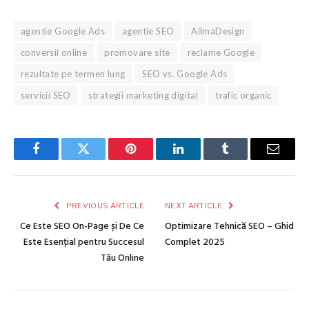
agentie Google Ads
agentie SEO
AllmaDesign
conversii online
promovare site
reclame Google
rezultate pe termen lung
SEO vs. Google Ads
servicii SEO
strategii marketing digital
trafic organic
Facebook
Twitter
Pinterest
LinkedIn
Tumblr
Email
PREVIOUS ARTICLE
NEXT ARTICLE
Ce Este SEO On-Page și De Ce
Optimizare Tehnică SEO – Ghid
Este Esențial pentru Succesul
Complet 2025
Tău Online