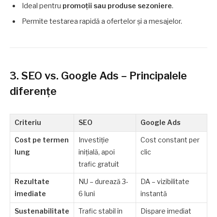
Ideal pentru
promoții sau produse sezoniere
.
Permite testarea rapidă a ofertelor și a mesajelor.
3. SEO vs. Google Ads – Principalele
diferențe
Criteriu
SEO
Google Ads
Cost pe termen
Investiție
Cost constant per
lung
inițială, apoi
clic
trafic gratuit
Rezultate
NU – durează 3-
DA – vizibilitate
imediate
6 luni
instantă
Sustenabilitate
Trafic stabil în
Dispare imediat