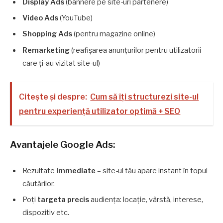
Display Ads
(bannere pe site-uri partenere)
Video Ads
(YouTube)
Shopping Ads
(pentru magazine online)
Remarketing
(reafișarea anunțurilor pentru utilizatorii
care ți-au vizitat site-ul)
Citește și despre:
Cum să îţi structurezi site-ul
pentru experienţă utilizator optimă + SEO
Avantajele Google Ads:
Rezultate
immediate
– site-ul tău apare instant în topul
căutărilor.
Poți
targeta precis
audiența: locație, vârstă, interese,
dispozitiv etc.