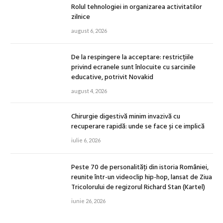
Rolul tehnologiei in organizarea activitatilor
zilnice
august 6, 2026
De la respingere la acceptare: restricțiile
privind ecranele sunt înlocuite cu sarcinile
educative, potrivit Novakid
august 4, 2026
Chirurgie digestivă minim invazivă cu
recuperare rapidă: unde se face și ce implică
iulie 6, 2026
Peste 70 de personalități din istoria României,
reunite într-un videoclip hip-hop, lansat de Ziua
Tricolorului de regizorul Richard Stan (Kartel)
iunie 26, 2026