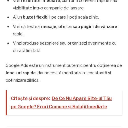
Vrei
rezultate imediate
, cum ar fi conversii rapide sau
vizibilitate într-o campanie de lansare.
Ai un
buget flexibil
, pe care îl poți scala zilnic.
Vrei să testezi
mesaje, oferte sau pagini de vânzare
rapid.
Vinzi produse sezoniere sau organizezi evenimente cu
durată limitată.
Google Ads este un instrument puternic pentru obținerea de
lead-uri rapide
, dar necesită monitorizare constantă și
optimizare zilnică.
Citește și despre:
De Ce Nu Apare Site-ul Tău
pe Google? Erori Comune și Soluții Imediate