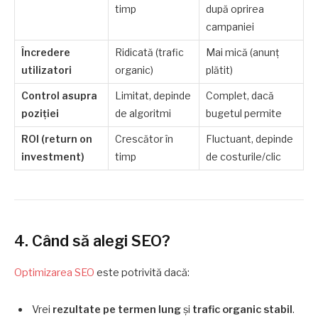
timp
după oprirea
campaniei
Încredere
Ridicată (trafic
Mai mică (anunț
utilizatori
organic)
plătit)
Control asupra
Limitat, depinde
Complet, dacă
poziției
de algoritmi
bugetul permite
ROI (return on
Crescător în
Fluctuant, depinde
investment)
timp
de costurile/clic
4. Când să alegi SEO?
Optimizarea SEO
este potrivită dacă:
Vrei
rezultate pe termen lung
și
trafic organic stabil
.