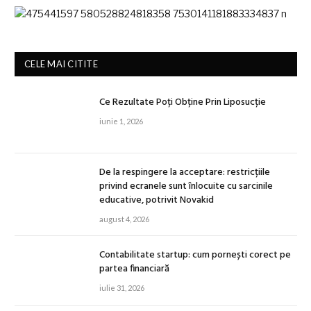
CELE MAI CITITE
Ce Rezultate Poți Obține Prin Liposucție
iunie 1, 2026
De la respingere la acceptare: restricțiile
privind ecranele sunt înlocuite cu sarcinile
educative, potrivit Novakid
august 4, 2026
Contabilitate startup: cum pornești corect pe
partea financiară
iulie 31, 2026