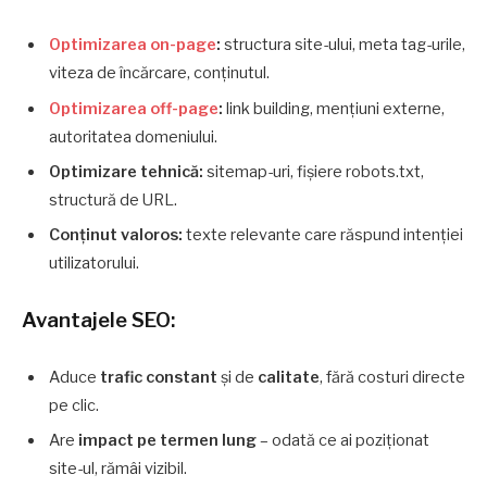
Optimizarea on-page
:
structura site-ului, meta tag-urile,
viteza de încărcare, conținutul.
Optimizarea off-page
:
link building, mențiuni externe,
autoritatea domeniului.
Optimizare tehnică:
sitemap-uri, fișiere robots.txt,
structură de URL.
Conținut valoros:
texte relevante care răspund intenției
utilizatorului.
Avantajele SEO:
Aduce
trafic constant
și de
calitate
, fără costuri directe
pe clic.
Are
impact pe termen lung
– odată ce ai poziționat
site-ul, rămâi vizibil.