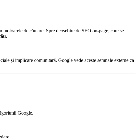
ea în motoarele de căutare. Spre deosebire de SEO on-page, care se
tău
.
i sociale și implicare comunitară. Google vede aceste semnale externe ca
algoritmii Google.
edere.