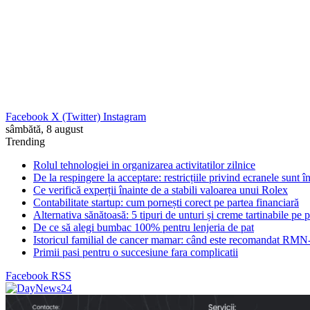
Facebook
X (Twitter)
Instagram
sâmbătă, 8 august
Trending
Rolul tehnologiei in organizarea activitatilor zilnice
De la respingere la acceptare: restricțiile privind ecranele sunt 
Ce verifică experții înainte de a stabili valoarea unui Rolex
Contabilitate startup: cum pornești corect pe partea financiară
Alternativa sănătoasă: 5 tipuri de unturi și creme tartinabile pe 
De ce să alegi bumbac 100% pentru lenjeria de pat
Istoricul familial de cancer mamar: când este recomandat RMN-
Primii pasi pentru o succesiune fara complicatii
Facebook
RSS