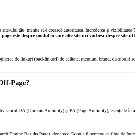
site-ului tău, menite să-i crească autoritatea, încrederea și vizibilitat
page este despre modul în care alte site-uri vorbesc despre site-ul 
bținerea de linkuri (backlinkuri) de calitate, mențiuni brand, distribuir
Off-Page?
zitiv scorul DA (Domain Authority) și PA (Page Authority), esențiale în 
earch Engine Results Page), deoarece Google îl percepe ca fiind de încr