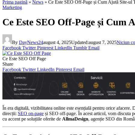
Prima pagină
»
News
»
Ce Este SEO Off-Page și Cum Ajută Site-ul 
Marketing
Ce Este SEO Off-Page și Cum Aj
By
DayNews24
august 4, 2025
Updated:
august 7, 2025
Niciun c
Facebook
Twitter
Pinterest
LinkedIn
Tumblr
Email
Ce Este SEO Off Page
Share
Facebook
Twitter
LinkedIn
Pinterest
Email
În era digitală, vizibilitatea online este esențială pentru orice afacere
direcții:
SEO on-page
și SEO off-page. În acest articol, vom discuta p
cu accent pe soluțiile oferite de
AllmaDesign
, agenție SEO din Româ