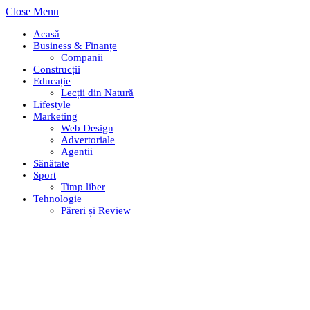
Close Menu
Acasă
Business & Finanțe
Companii
Construcții
Educație
Lecții din Natură
Lifestyle
Marketing
Web Design
Advertoriale
Agentii
Sănătate
Sport
Timp liber
Tehnologie
Păreri și Review