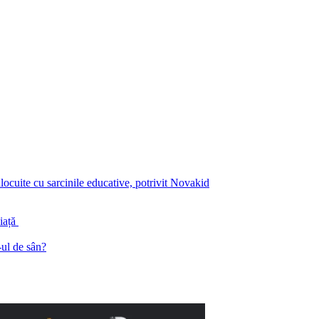
înlocuite cu sarcinile educative, potrivit Novakid
piață
ul de sân?