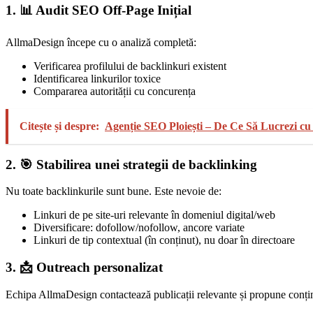
1. 📊 Audit SEO Off-Page Inițial
AllmaDesign începe cu o analiză completă:
Verificarea profilului de backlinkuri existent
Identificarea linkurilor toxice
Compararea autorității cu concurența
Citește și despre:
Agenție SEO Ploiești – De Ce Să Lucrezi cu
2. 🎯 Stabilirea unei strategii de backlinking
Nu toate backlinkurile sunt bune. Este nevoie de:
Linkuri de pe site-uri relevante în domeniul digital/web
Diversificare: dofollow/nofollow, ancore variate
Linkuri de tip contextual (în conținut), nu doar în directoare
3. 📩 Outreach personalizat
Echipa AllmaDesign contactează publicații relevante și propune conținut