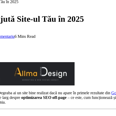
Tău în 2025
ută Site-ul Tău în 2025
omentariu
6 Mins Read
. Degeaba ai un site bine realizat dacă nu apare în primele rezultate din
Go
e larg despre
optimizarea SEO off-page
– ce este, cum funcționează și 
nia.