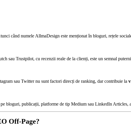
tunci când numele AllmaDesign este menționat în bloguri, rețele sociale s
sau Trustpilot, cu recenzii reale de la clienți, este un semnal puternic 
tagram sau Twitter nu sunt factori direcți de ranking, dar contribuie la
v
u, pe bloguri, publicații, platforme de tip Medium sau LinkedIn Articles, a
EO Off-Page?