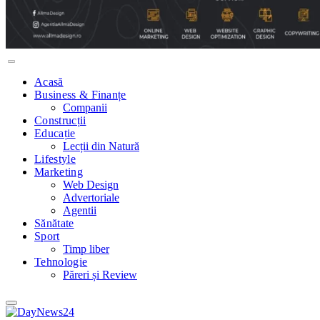
Acasă
Business & Finanțe
Companii
Construcții
Educație
Lecții din Natură
Lifestyle
Marketing
Web Design
Advertoriale
Agentii
Sănătate
Sport
Timp liber
Tehnologie
Păreri și Review