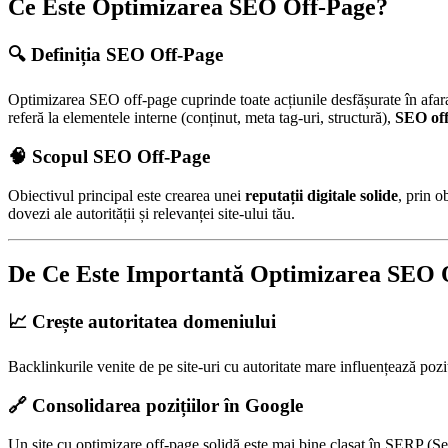
Ce Este Optimizarea SEO Off-Page?
🔍 Definiția SEO Off-Page
Optimizarea SEO off-page cuprinde toate acțiunile desfășurate în afara 
referă la elementele interne (conținut, meta tag-uri, structură),
SEO off-
🧠 Scopul SEO Off-Page
Obiectivul principal este crearea unei
reputații digitale solide
, prin o
dovezi ale autorității și relevanței site-ului tău.
De Ce Este Importantă Optimizarea SEO 
📈 Crește autoritatea domeniului
Backlinkurile venite de pe site-uri cu autoritate mare influențează po
🔗 Consolidarea pozițiilor în Google
Un site cu optimizare off-page solidă este mai bine clasat în SERP (S