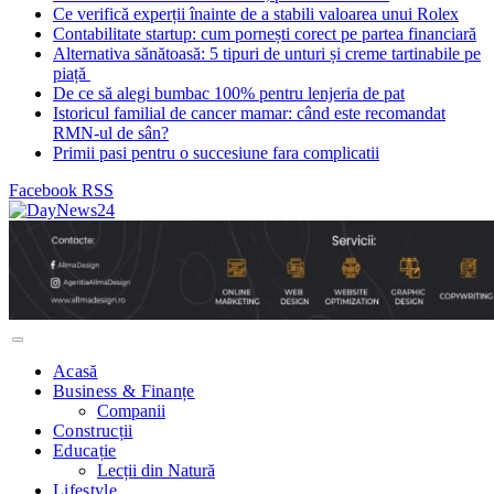
Ce verifică experții înainte de a stabili valoarea unui Rolex
Contabilitate startup: cum pornești corect pe partea financiară
Alternativa sănătoasă: 5 tipuri de unturi și creme tartinabile pe
piață
De ce să alegi bumbac 100% pentru lenjeria de pat
Istoricul familial de cancer mamar: când este recomandat
RMN-ul de sân?
Primii pasi pentru o succesiune fara complicatii
Facebook
RSS
Acasă
Business & Finanțe
Companii
Construcții
Educație
Lecții din Natură
Lifestyle