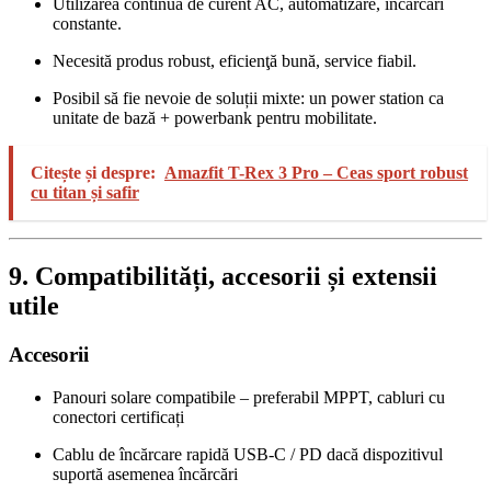
Utilizarea continuă de curent AC, automatizare, încărcări
constante.
Necesită produs robust, eficienţă bună, service fiabil.
Posibil să fie nevoie de soluții mixte: un power station ca
unitate de bază + powerbank pentru mobilitate.
Citește și despre:
Amazfit T-Rex 3 Pro – Ceas sport robust
cu titan și safir
9. Compatibilități, accesorii și extensii
utile
Accesorii
Panouri solare compatibile – preferabil MPPT, cabluri cu
conectori certificați
Cablu de încărcare rapidă USB‑C / PD dacă dispozitivul
suportă asemenea încărcări