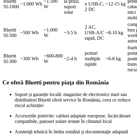
Bluetti
~1.500
la priză;
pent
~1.000 Wh
x USB‑C,
~12‑15 kg
SI‑1000
W
suport
caba
2 DC
solar
mici
mobi
com
2 AC,
Bluetti
~1.000
bun 
~500 Wh
~3‑5 h
USB‑A/C
~8‑10 kg
SI‑500
W
week
rapid, DC
auto
foart
porturi
porta
Bluetti
~600‑800
~300 Wh
~2‑4 h
multiple
~6‑8 kg
poat
SI‑300
W
rapide
trans
rucs
Ce oferă Bluetti pentru piaţa din România
Suport și garanție locală: magazine de electronice mari sau
distribuitori Bluetti oferă service în România, ceea ce reduce
riscul achiziției
Accesoriile potrivite: cabluri adaptate europene, încărcătoare
compatibile, panouri solare testate în climatul local
Asistenţă tehnică în limba română și documentaţie adaptată