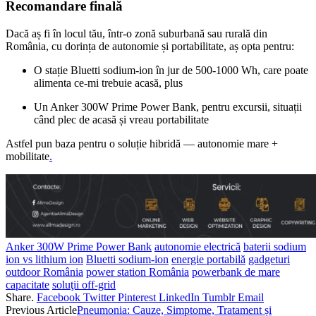
Recomandare finală
Dacă aș fi în locul tău, într‑o zonă suburbană sau rurală din
România, cu dorința de autonomie și portabilitate, aș opta pentru:
O stație Bluetti sodium‑ion în jur de 500‑1000 Wh, care poate
alimenta ce-mi trebuie acasă, plus
Un Anker 300W Prime Power Bank, pentru excursii, situații
când plec de acasă și vreau portabilitate
Astfel pun baza pentru o soluție hibridă — autonomie mare +
mobilitate
.
Anker 300W Prime Power Bank
autonomie electrică
baterii sodium
ion vs lithium ion
Bluetti sodium‑ion
energie portabilă
gadgeturi
outdoor România
power station România
powerbank de mare
capacitate
soluţii off‑grid
Share.
Facebook
Twitter
Pinterest
LinkedIn
Tumblr
Email
Previous Article
Pneumonia: Cauze, Simptome, Tratament și