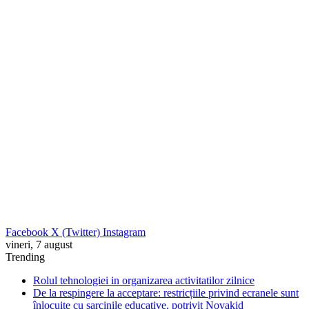
Facebook
X (Twitter)
Instagram
vineri, 7 august
Trending
Rolul tehnologiei in organizarea activitatilor zilnice
De la respingere la acceptare: restricțiile privind ecranele sunt
înlocuite cu sarcinile educative, potrivit Novakid