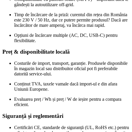
gândești la autoutilizare off‑grid.
Timp de încărcare de la priză: curentul din rețea din România
este 230 V / 50 Hz, dar ce putere permite produsul? Dacă are
încărcător de mare amperaj, va încărca mai rapid.
Opțiuni de încărcare multiple (AC, DC, USB‑C) pentru
flexibilitate.
Preț & disponibilitate locală
Costurile de import, transport, garanție. Produsele disponibile
în magazin local sau distribuitor oficial pot fi preferabile
datorită service‑ului.
Conținut TVA, taxele vamale dacă import‑ul e din afara
Uniunii Europene.
Evaluarea preț / Wh și preț / W de ieșire pentru a compara
eficient.
Siguranță și reglementări
Certificări CE, standarde de siguranță (UL, RoHS etc.) pentru