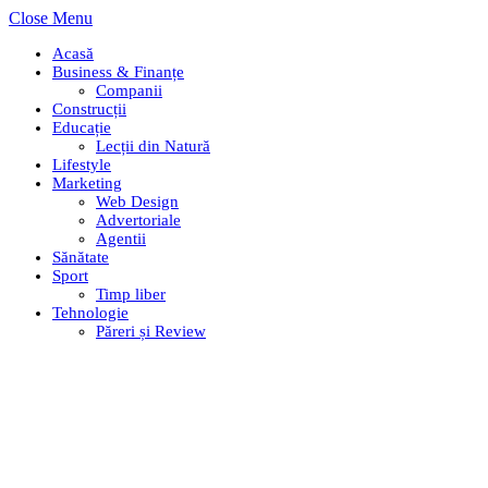
Close Menu
Acasă
Business & Finanțe
Companii
Construcții
Educație
Lecții din Natură
Lifestyle
Marketing
Web Design
Advertoriale
Agentii
Sănătate
Sport
Timp liber
Tehnologie
Păreri și Review