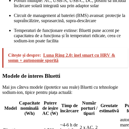
Porturi multiple: AC, USB‑A, USB‑C, DC, posibil să includă
încărcare solară integrată sau prin adaptor solar
Circuit de management al bateriei (BMS) avansat: protecție la
supraîncălzire, suprasarcină, supra‑descărcare
Temperaturi de funcționare extinse: Bluetti pune accent pe
capacitatea de a funcționa și în temperaturi ridicate, ceea ce
sodium‑ion poate facilita
Citește și despre:
Luna Ring 2.0: inel smart cu HRV &
somn + autonomie sporită
Modele de interes Bluetti
Mai jos câteva modele (ipotetice sau reale) Bluetti cu tehnologie
sodium‑ion, tipice pentru piața actuală:
Capacitate
Putere
Număr
Timp de
Greutate
P
Model
nominală
de ieșire
porturi /
încărcare
estimativă
f
(Wh)
AC (W)
tipuri
auto
~4‑6 h de
mare
2 x AC, 2