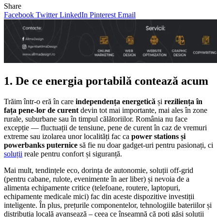
Share
Facebook
Twitter
LinkedIn
Pinterest
Email
1. De ce energia portabilă contează acum
Trăim într-o eră în care
independența energetică
și
reziliența în
fața pene‑lor de curent
devin tot mai importante, mai ales în zone
rurale, suburbane sau în timpul călătoriilor. România nu face
excepție — fluctuații de tensiune, pene de curent în caz de vremuri
extreme sau izolarea unor localități fac ca
power stations și
powerbanks puternice
să fie nu doar gadget-uri pentru pasionați, ci
soluții
reale pentru confort și siguranță.
Mai mult, tendințele eco, dorința de autonomie, soluții off‑grid
(pentru cabane, rulote, evenimente în aer liber) și nevoia de a
alimenta echipamente critice (telefoane, routere, laptopuri,
echipamente medicale mici) fac din aceste dispozitive investiții
inteligente. În plus, prețurile componentelor, tehnologiile bateriilor și
distribuția locală avansează – ceea ce înseamnă că poți găsi soluții