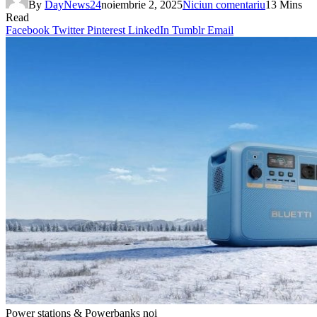
By
DayNews24
noiembrie 2, 2025
Niciun comentariu
13 Mins
Read
Facebook
Twitter
Pinterest
LinkedIn
Tumblr
Email
Power stations & Powerbanks noi