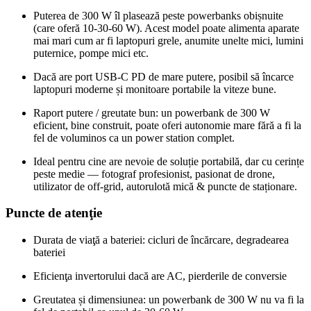
Puterea de 300 W îl plasează peste powerbanks obișnuite
(care oferă 10‑30‑60 W). Acest model poate alimenta aparate
mai mari cum ar fi laptopuri grele, anumite unelte mici, lumini
puternice, pompe mici etc.
Dacă are port USB‑C PD de mare putere, posibil să încarce
laptopuri moderne și monitoare portabile la viteze bune.
Raport putere / greutate bun: un powerbank de 300 W
eficient, bine construit, poate oferi autonomie mare fără a fi la
fel de voluminos ca un power station complet.
Ideal pentru cine are nevoie de soluție portabilă, dar cu cerințe
peste medie — fotograf profesionist, pasionat de drone,
utilizator de off‑grid, autorulotă mică & puncte de staționare.
Puncte de atenţie
Durata de viaţă a bateriei: cicluri de încărcare, degradearea
bateriei
Eficienţa invertorului dacă are AC, pierderile de conversie
Greutatea și dimensiunea: un powerbank de 300 W nu va fi la