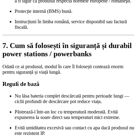
a fi sigur că produsul respectă normele europene / româneşti.
Protecție internă (BMS) bună.
Instrucțiuni în limba română, service disponibil sau factură
fiscală.
7. Cum să folosești în siguranță și durabil
power stations / powerbanks
Odată ce ai produsul, modul în care îl folosești contează enorm
pentru siguranță și viață lungă.
Reguli de bază
Nu lăsa bateria complet descărcată pentru perioade lungi —
ciclii profundi de descărcare pot reduce viața.
Păstrează‑l într‑un loc cu temperatură moderată. Evită
expunerea la soare direct sau temperaturi mici extreme.
Evită umiditatea excesivă sau contact cu apa dacă produsul nu
este rezistent IP.