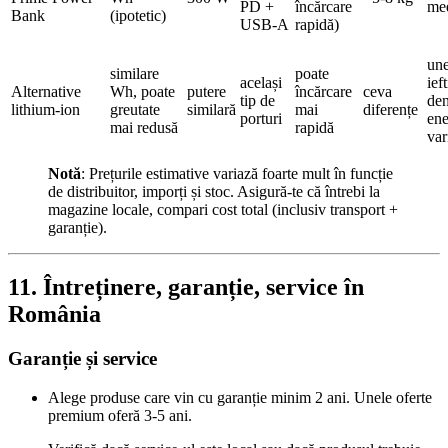
PD +
încărcare
me
Bank
(ipotetic)
USB‑A
rapidă)
une
similare
poate
același
ief
Alternative
Wh, poate
putere
încărcare
ceva
tip de
den
lithium‑ion
greutate
similară
mai
diferențe
porturi
ene
mai redusă
rapidă
var
Notă
: Prețurile estimative variază foarte mult în funcție
de distribuitor, imporți și stoc. Asigură‑te că întrebi la
magazine locale, compari cost total (inclusiv transport +
garanție).
11. Întreținere, garanție, service în
România
Garanție și service
Alege produse care vin cu garanție minim 2 ani. Unele oferte
premium oferă 3‑5 ani.