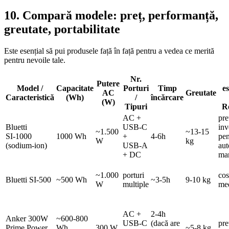
10. Compară modele: preț, performanță,
greutate, portabilitate
Este esențial să pui produsele față în față pentru a vedea ce merită
pentru nevoile tale.
Nr.
Putere
Model /
Capacitate
Porturi
Timp
es
AC
Greutate
Caracteristică
(Wh)
/
încărcare
(W)
Tipuri
R
AC +
pre
Bluetti
USB‑C
inv
~1.500
~13‑15
SI‑1000
1000 Wh
+
4‑6h
pen
W
kg
(sodium‑ion)
USB‑A
au
+ DC
ma
~1.000
porturi
cos
Bluetti SI‑500
~500 Wh
~3‑5h
9‑10 kg
W
multiple
me
AC +
2‑4h
Anker 300W
~600‑800
USB‑C
(dacă are
pre
Prime Power
Wh
300 W
~5‑8 kg