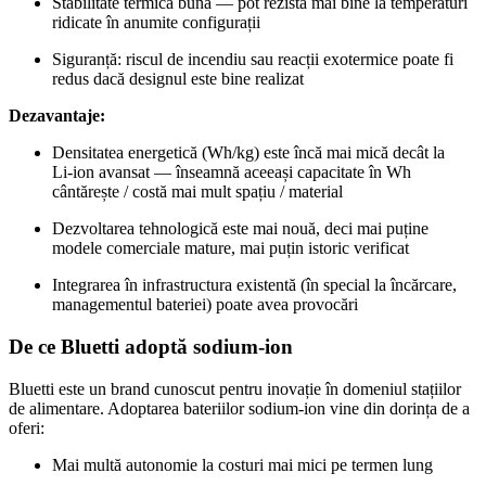
Stabilitate termică bună — pot rezista mai bine la temperaturi
ridicate în anumite configurații
Siguranță: riscul de incendiu sau reacții exotermice poate fi
redus dacă designul este bine realizat
Dezavantaje:
Densitatea energetică (Wh/kg) este încă mai mică decât la
Li‑ion avansat — înseamnă aceeași capacitate în Wh
cântărește / costă mai mult spațiu / material
Dezvoltarea tehnologică este mai nouă, deci mai puține
modele comerciale mature, mai puțin istoric verificat
Integrarea în infrastructura existentă (în special la încărcare,
managementul bateriei) poate avea provocări
De ce Bluetti adoptă sodium‑ion
Bluetti este un brand cunoscut pentru inovație în domeniul stațiilor
de alimentare. Adoptarea bateriilor sodium‑ion vine din dorința de a
oferi:
Mai multă autonomie la costuri mai mici pe termen lung