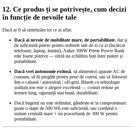
12. Ce produs ți se potrivește, cum decizi
în funcție de nevoile tale
Dacă ar fi să sintetizăm tot ce ai aflat:
Dacă ai nevoie de mobilitate mare, de portabilitate
, dar și
de suficientă putere pentru ordinele tale de zi cu zi (încărcat
telefoane, laptop, lumini), Anker 300W Prime Power Bank
este foarte potrivit — oferă un echilibru bun între putere și
portabilitate.
Dacă vrei autonomie extinsă
, să alimentezi aparate AC de
consum, să fii pregătit pentru pene de curent, sau să folosești
într‑o cabană / autorulotă / off‑grid, Bluetti cu tehnologie
sodium‑ion este o alegere excelentă — costuri reduse pe
termen lung, siguranță mai bună, durabilitate.
Dacă bugetul nu este nelimitat, gândește‑te la compromisuri:
poate o stație de 500 Wh este suficientă, sau combină o
unitate centrală mare + un powerbank de 300 W pentru
portabilitate.