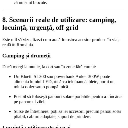
că nu sunt blocate.
8. Scenarii reale de utilizare: camping,
locuință, urgență, off‑grid
Este util să vizualizezi cum arată folosirea acestor produse în viața
reală în România.
Camping și drumeții
Dacă mergi la munte, la cort sau în zone fără curent:
Un Bluetti SI‑300 sau powerbank Anker 300W poate
alimenta lumini LED, încărca telefoane/tablete, porni un
mini‑cooler sau o pompă mică.
Posibil să folosești panouri solare portabile pentru a-l încărca
pe parcursul zilei.
Surse de întreținere: poți să iei accesorii precum panou solar
pliabil, cabluri adaptate, suport de prindere.
Locuință / utilizare de zi cu zi