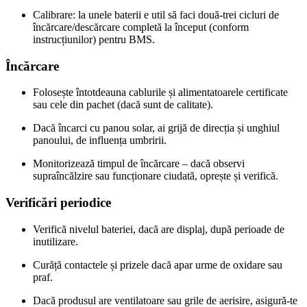
Calibrare: la unele baterii e util să faci două‑trei cicluri de
încărcare/descărcare completă la început (conform
instrucțiunilor) pentru BMS.
Încărcare
Folosește întotdeauna cablurile și alimentatoarele certificate
sau cele din pachet (dacă sunt de calitate).
Dacă încarci cu panou solar, ai grijă de direcția și unghiul
panoului, de influența umbririi.
Monitorizează timpul de încărcare – dacă observi
supraîncălzire sau funcționare ciudată, oprește și verifică.
Verificări periodice
Verifică nivelul bateriei, dacă are displaj, după perioade de
inutilizare.
Curăță contactele și prizele dacă apar urme de oxidare sau
praf.
Dacă produsul are ventilatoare sau grile de aerisire, asigură‑te