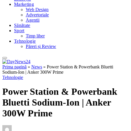
Marketing
Web Design
Advertoriale
Agentii
Sănătate
Sport
Timp liber
Tehnologie
Păreri și Review
Prima pagină
»
News
»
Power Station & Powerbank Bluetti
Sodium‑Ion | Anker 300W Prime
Tehnologie
Power Station & Powerbank
Bluetti Sodium‑Ion | Anker
300W Prime