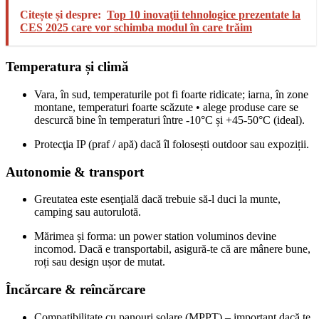
Citește și despre:
Top 10 inovaţii tehnologice prezentate la
CES 2025 care vor schimba modul în care trăim
Temperatura și climă
Vara, în sud, temperaturile pot fi foarte ridicate; iarna, în zone
montane, temperaturi foarte scăzute • alege produse care se
descurcă bine în temperaturi între ‑10°C și +45‑50°C (ideal).
Protecţia IP (praf / apă) dacă îl folosești outdoor sau expoziții.
Autonomie & transport
Greutatea este esenţială dacă trebuie să-l duci la munte,
camping sau autorulotă.
Mărimea și forma: un power station voluminos devine
incomod. Dacă e transportabil, asigură‑te că are mânere bune,
roți sau design ușor de mutat.
Încărcare & reîncărcare
Compatibilitate cu panouri solare (MPPT) – important dacă te