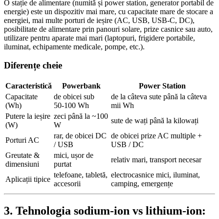
O stație de alimentare (numită și power station, generator portabil de
energie) este un dispozitiv mai mare, cu capacitate mare de stocare a
energiei, mai multe porturi de ieșire (AC, USB, USB‑C, DC),
posibilitate de alimentare prin panouri solare, prize casnice sau auto,
utilizare pentru aparate mai mari (laptopuri, frigidere portabile,
iluminat, echipamente medicale, pompe, etc.).
Diferențe cheie
Caracteristică
Powerbank
Power Station
Capacitate
de obicei sub
de la câteva sute până la câteva
(Wh)
50‑100 Wh
mii Wh
Putere la ieșire
zeci până la ~100
sute de wați până la kilowați
(W)
W
rar, de obicei DC
de obicei prize AC multiple +
Porturi AC
/ USB
USB / DC
Greutate &
mici, ușor de
relativ mari, transport necesar
dimensiuni
purtat
telefoane, tabletă,
electrocasnice mici, iluminat,
Aplicații tipice
accesorii
camping, emergențe
3. Tehnologia sodium‑ion vs lithium‑ion: