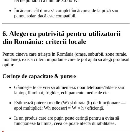
fel de portabil ca unul de 30‑60 W.
Încărcare: cât durează complet încărcarea de la priză sau
panou solar, dacă este compatibil.
6. Alegerea potrivită pentru utilizatorii
din România: criterii locale
Pentru cineva care trăiește în România (orașe, suburbii, zone rurale,
montane), există criterii importante care te pot ajuta să alegi produsul
optim:
Cerințe de capacitate & putere
Gândește‑te ce vrei să alimentezi: doar telefoane/tablete sau
laptop, iluminat, frigider, echipamente medicale etc.
Estimează puterea medie (W) și durata (h) de funcționare —
apoi multiplică: Wh necesari = W × h / eficiență.
Ia un produs care are puţin peste cerință pentru a evita să
funcționeze la limită, ceea ce poate afecta durabilitatea.