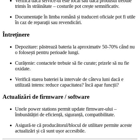
Verifică dacă service‑ul este local sau dacă produsul trebuie
trimis în străinătate – costurile pot crește semnificativ.
Documentaţie în limba română și traduceri oficiale pot fi utile
în caz de reparaţii sau revendicări.
Întreținere
Depozitare: păstrează bateria la aproximativ 50‑70% când nu
o folosești pentru perioade lungi.
Curățenie: contactele trebuie să fie curate; prizele să nu fie
oxidate.
Verifică starea bateriei la intervale de câteva luni dacă e
utilizată intens: reduce capacitatea? încă apar funcții?
Actualizări de firmware / software
Unele power stations permit update firmware‑ului –
îmbunătățiri de eficiență, siguranță, compatibilitate.
Asigură‑te că producătorul/blocul de utilitare permite aceste
actualizări și că sunt ușor accesibile.