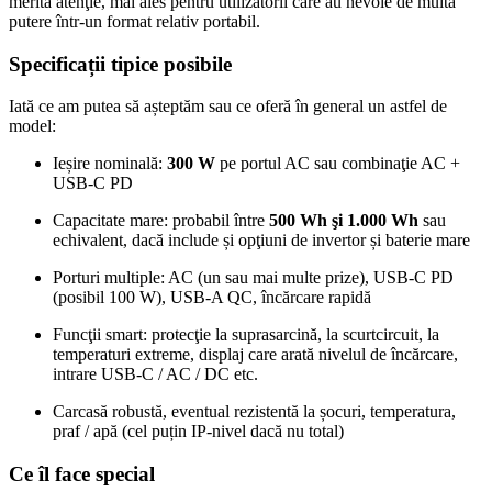
merită atenţie, mai ales pentru utilizatorii care au nevoie de multă
putere într‑un format relativ portabil.
Specificații tipice posibile
Iată ce am putea să așteptăm sau ce oferă în general un astfel de
model:
Ieșire nominală:
300 W
pe portul AC sau combinaţie AC +
USB‑C PD
Capacitate mare: probabil între
500 Wh şi 1.000 Wh
sau
echivalent, dacă include și opţiuni de invertor și baterie mare
Porturi multiple: AC (un sau mai multe prize), USB‑C PD
(posibil 100 W), USB‑A QC, încărcare rapidă
Funcţii smart: protecţie la suprasarcină, la scurtcircuit, la
temperaturi extreme, displaj care arată nivelul de încărcare,
intrare USB‑C / AC / DC etc.
Carcasă robustă, eventual rezistentă la șocuri, temperatura,
praf / apă (cel puțin IP‑nivel dacă nu total)
Ce îl face special