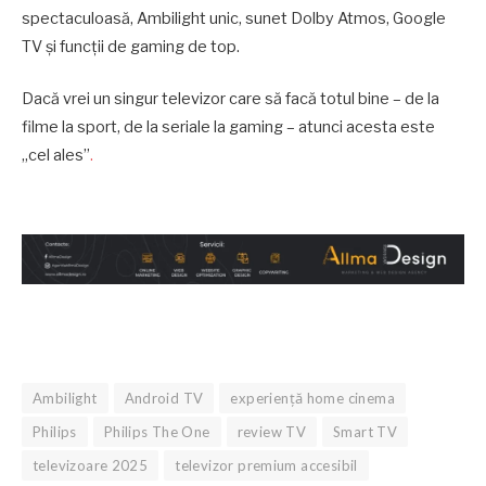
spectaculoasă, Ambilight unic, sunet Dolby Atmos, Google
TV și funcții de gaming de top.
Dacă vrei un singur televizor care să facă totul bine – de la
filme la sport, de la seriale la gaming – atunci acesta este
„cel ales”
.
Ambilight
Android TV
experiență home cinema
Philips
Philips The One
review TV
Smart TV
televizoare 2025
televizor premium accesibil