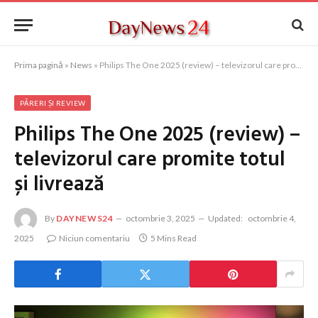
Prima pagină
»
News
»
Philips The One 2025 (review) – televizorul care promite totul și livrează
PĂRERI ȘI REVIEW
Philips The One 2025 (review) –
televizorul care promite totul
și livrează
By
DAYNEWS24
octombrie 3, 2025
Updated:
octombrie 4,
2025
Niciun comentariu
5 Mins Read