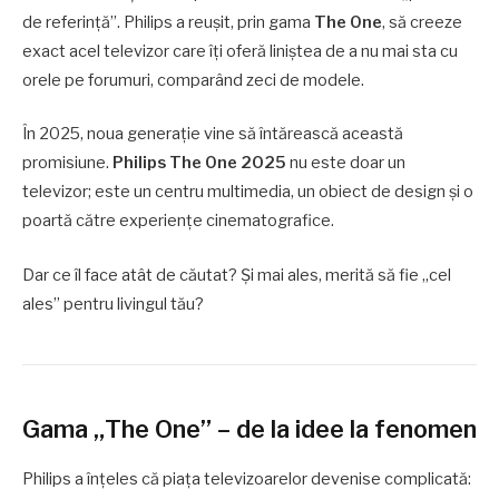
de referință”. Philips a reușit, prin gama
The One
, să creeze
exact acel televizor care îți oferă liniștea de a nu mai sta cu
orele pe forumuri, comparând zeci de modele.
În 2025, noua generație vine să întărească această
promisiune.
Philips The One 2025
nu este doar un
televizor; este un centru multimedia, un obiect de design și o
poartă către experiențe cinematografice.
Dar ce îl face atât de căutat? Și mai ales, merită să fie „cel
ales” pentru livingul tău?
Gama „The One” – de la idee la fenomen
Philips a înțeles că piața televizoarelor devenise complicată: