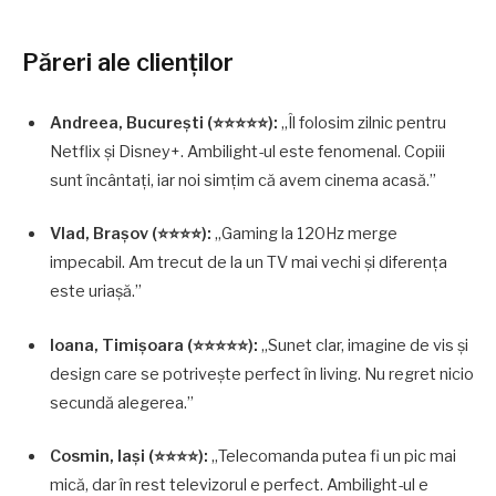
Păreri ale clienților
Andreea, București (⭐⭐⭐⭐⭐):
„Îl folosim zilnic pentru
Netflix și Disney+. Ambilight-ul este fenomenal. Copiii
sunt încântați, iar noi simțim că avem cinema acasă.”
Vlad, Brașov (⭐⭐⭐⭐):
„Gaming la 120Hz merge
impecabil. Am trecut de la un TV mai vechi și diferența
este uriașă.”
Ioana, Timișoara (⭐⭐⭐⭐⭐):
„Sunet clar, imagine de vis și
design care se potrivește perfect în living. Nu regret nicio
secundă alegerea.”
Cosmin, Iași (⭐⭐⭐⭐):
„Telecomanda putea fi un pic mai
mică, dar în rest televizorul e perfect. Ambilight-ul e