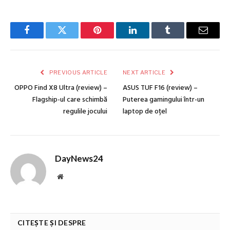
Facebook
Twitter
Pinterest
LinkedIn
Tumblr
Email
PREVIOUS ARTICLE
NEXT ARTICLE
OPPO Find X8 Ultra (review) –
ASUS TUF F16 (review) –
Flagship-ul care schimbă
Puterea gamingului într-un
regulile jocului
laptop de oțel
DayNews24
Website
CITEȘTE ȘI DESPRE