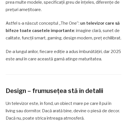
prea multe modele, specificații greu de înțeles, diferențe de
prețuri amețitoare.
Astfel s-a născut conceptul „The One”:
un televizor care să
bifeze toate casetele importante
: imagine clară, sunet de
calitate, funcții smart, gaming, design modern, preț echilibrat.
De-a lungul anilor, fiecare ediție a adus îmbunătățiri, dar 2025
este anul în care această gamă atinge maturitatea.
Design – frumusețea stă în detalii
Un televizor este, în fond, un obiect mare pe care îl pui în
living sau dormitor. Dacă arată bine, devine o piesă de decor.
Dacă nu, poate strica întreaga atmosferă.