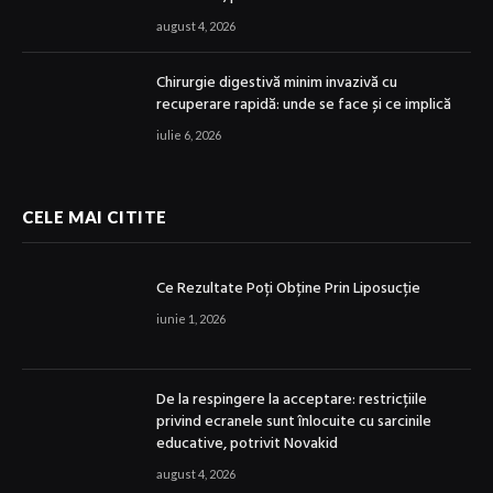
august 4, 2026
Chirurgie digestivă minim invazivă cu
recuperare rapidă: unde se face și ce implică
iulie 6, 2026
CELE MAI CITITE
Ce Rezultate Poți Obține Prin Liposucție
iunie 1, 2026
De la respingere la acceptare: restricțiile
privind ecranele sunt înlocuite cu sarcinile
educative, potrivit Novakid
august 4, 2026