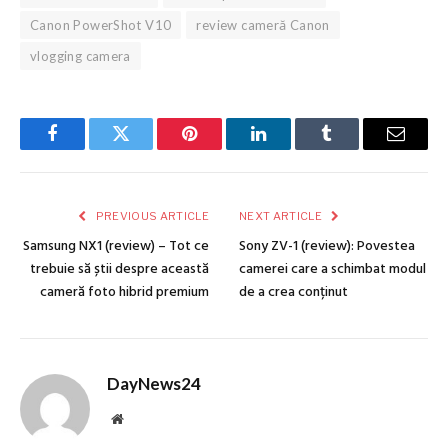
Canon PowerShot V10
review cameră Canon
vlogging camera
Facebook
Twitter
Pinterest
LinkedIn
Tumblr
Email
PREVIOUS ARTICLE
NEXT ARTICLE
Samsung NX1 (review) – Tot ce
Sony ZV-1 (review): Povestea
trebuie să știi despre această
camerei care a schimbat modul
cameră foto hibrid premium
de a crea conținut
DayNews24
Website