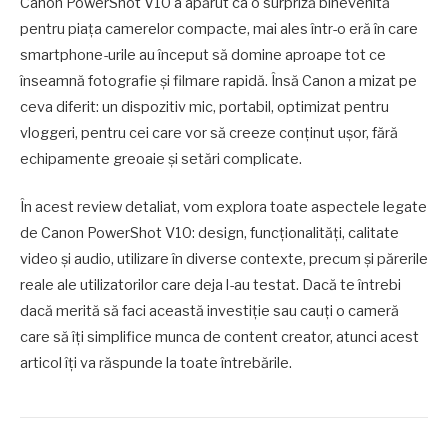
Canon PowerShot V10 a apărut ca o surpriză binevenită
pentru piața camerelor compacte, mai ales într-o eră în care
smartphone-urile au început să domine aproape tot ce
înseamnă fotografie și filmare rapidă. Însă Canon a mizat pe
ceva diferit: un dispozitiv mic, portabil, optimizat pentru
vloggeri, pentru cei care vor să creeze conținut ușor, fără
echipamente greoaie și setări complicate.
În acest review detaliat, vom explora toate aspectele legate
de Canon PowerShot V10: design, funcționalități, calitate
video și audio, utilizare în diverse contexte, precum și părerile
reale ale utilizatorilor care deja l-au testat. Dacă te întrebi
dacă merită să faci această investiție sau cauți o cameră
care să îți simplifice munca de content creator, atunci acest
articol îți va răspunde la toate întrebările.