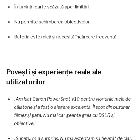
În lumină foarte scăzută apar limitări.
Nu permite schimbarea obiectivelor.
Bateria este mică și necesită încărcare frecventă.
Povești și experiențe reale ale
utilizatorilor
„Am luat Canon PowerShot V10 pentru vlogurile mele de
călătorie și a fost o alegere excelentă. Îl scot din buzunar,
filmez și gata. Nu mai car geanta grea cu DSLR și
obiective.”
„Sunetul m-a surprins. Nu mă așteptam să fie atât de clar.