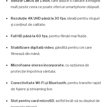
Senzor CMOS de 1 inch
, care aduce o calitate a imaginii
mult peste ceea ce poate oferi un smartphone obișnuit.
Rezoluție 4K UHD până la 30 fps
, ideală pentru vloguri
și conținut de calitate.
Full HD până la 60 fps
, pentru filmări mai fluide.
Stabilizare digitală video
, gândită pentru cei care
filmează din mână.
Microfoane stereo încorporate
, cu opțiunea de
protecție împotriva vântului.
Conectivitate Wi-Fi și Bluetooth
, pentru transfer rapid
de fișiere și streaming live.
Slot pentru card microSD
, astfel încât să nu depinzi de
memoria internă.