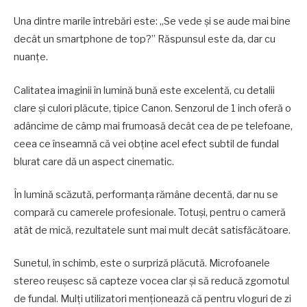
Una dintre marile întrebări este: „Se vede și se aude mai bine
decât un smartphone de top?” Răspunsul este da, dar cu
nuanțe.
Calitatea imaginii în lumină bună este excelentă, cu detalii
clare și culori plăcute, tipice Canon. Senzorul de 1 inch oferă o
adâncime de câmp mai frumoasă decât cea de pe telefoane,
ceea ce înseamnă că vei obține acel efect subtil de fundal
blurat care dă un aspect cinematic.
În lumină scăzută, performanța rămâne decentă, dar nu se
compară cu camerele profesionale. Totuși, pentru o cameră
atât de mică, rezultatele sunt mai mult decât satisfăcătoare.
Sunetul, în schimb, este o surpriză plăcută. Microfoanele
stereo reușesc să capteze vocea clar și să reducă zgomotul
de fundal. Mulți utilizatori menționează că pentru vloguri de zi