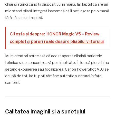
chiar și atunci când ții dispozitivul în mână. Iar faptul că are un
mic stand pliabil integrat înseamnă că îl poți așeza pe o masă
fără să cari un trepied.
Citește și despre:
HONOR Magic V5 – Review
complet și păreri reale despre pliabilul viitorului
Mulți creatori apreciază că acest aparat elimină barierele
tehnice și se concentrează pe simplitate. În loc să pierzi timp
setând expunerea sau focalizarea, Canon PowerShot V10 se
ocupă de tot, iar tu poți rămâne autentic și natural în fața
camerei.
Calitatea imaginii și a sunetului