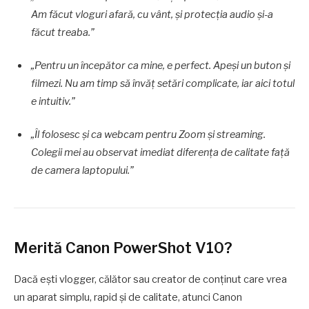
Am făcut vloguri afară, cu vânt, și protecția audio și-a
făcut treaba.”
„Pentru un începător ca mine, e perfect. Apeși un buton și
filmezi. Nu am timp să învăț setări complicate, iar aici totul
e intuitiv.”
„Îl folosesc și ca webcam pentru Zoom și streaming.
Colegii mei au observat imediat diferența de calitate față
de camera laptopului.”
Merită Canon PowerShot V10?
Dacă ești vlogger, călător sau creator de conținut care vrea
un aparat simplu, rapid și de calitate, atunci Canon