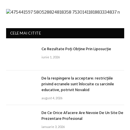
CELE MAI CITITE
Ce Rezultate Poți Obține Prin Liposucție
iunie 1, 2026
De la respingere la acceptare: restricțiile
privind ecranele sunt înlocuite cu sarcinile
educative, potrivit Novakid
august 4, 2026
De Ce Orice Afacere Are Nevoie De Un Site De
Prezentare Profesional
ianuarie 3, 2026