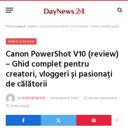
Prima pagină
»
News
»
Canon PowerShot V10 (review) – Ghid complet pentru creatori, vloggeri și pasionați de călătorii
PĂRERI ȘI REVIEW
Canon PowerShot V10 (review)
– Ghid complet pentru
creatori, vloggeri și pasionați
de călătorii
By
DAYNEWS24
octombrie 4, 2025
Niciun comentariu
6 Mins Read