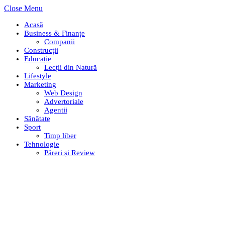
Close Menu
Acasă
Business & Finanțe
Companii
Construcții
Educație
Lecții din Natură
Lifestyle
Marketing
Web Design
Advertoriale
Agentii
Sănătate
Sport
Timp liber
Tehnologie
Păreri și Review