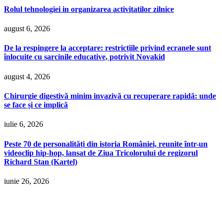
Rolul tehnologiei in organizarea activitatilor zilnice
august 6, 2026
De la respingere la acceptare: restricțiile privind ecranele sunt
înlocuite cu sarcinile educative, potrivit Novakid
august 4, 2026
Chirurgie digestivă minim invazivă cu recuperare rapidă: unde
se face și ce implică
iulie 6, 2026
Peste 70 de personalități din istoria României, reunite într-un
videoclip hip-hop, lansat de Ziua Tricolorului de regizorul
Richard Stan (Kartel)
iunie 26, 2026