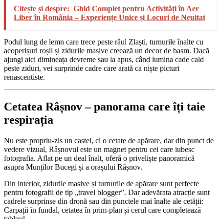
Citește și despre:
Ghid Complet pentru Activități în Aer
Liber în România – Experiențe Unice și Locuri de Neuitat
Podul lung de lemn care trece peste râul Zlaști, turnurile înalte cu
acoperișuri roșii și zidurile masive creează un decor de basm. Dacă
ajungi aici dimineața devreme sau la apus, când lumina cade cald
peste ziduri, vei surprinde cadre care arată ca niște picturi
renascentiste.
Cetatea Râșnov – panorama care îți taie
respirația
Nu este propriu-zis un castel, ci o cetate de apărare, dar din punct de
vedere vizual, Râșnovul este un magnet pentru cei care iubesc
fotografia. Aflat pe un deal înalt, oferă o priveliște panoramică
asupra Munților Bucegi și a orașului Râșnov.
Din interior, zidurile masive și turnurile de apărare sunt perfecte
pentru fotografii de tip „travel blogger”. Dar adevărata atracție sunt
cadrele surprinse din dronă sau din punctele mai înalte ale cetății:
Carpații în fundal, cetatea în prim-plan și cerul care completează
tabloul.