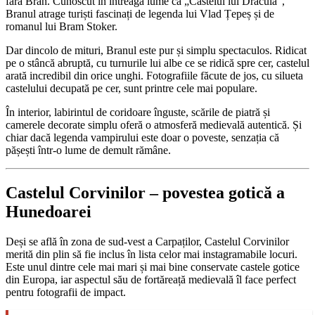
fără Bran. Cunoscut în întreaga lume ca „Castelul lui Dracula”,
Branul atrage turiști fascinați de legenda lui Vlad Țepeș și de
romanul lui Bram Stoker.
Dar dincolo de mituri, Branul este pur și simplu spectaculos. Ridicat
pe o stâncă abruptă, cu turnurile lui albe ce se ridică spre cer, castelul
arată incredibil din orice unghi. Fotografiile făcute de jos, cu silueta
castelului decupată pe cer, sunt printre cele mai populare.
În interior, labirintul de coridoare înguste, scările de piatră și
camerele decorate simplu oferă o atmosferă medievală autentică. Și
chiar dacă legenda vampirului este doar o poveste, senzația că
pășești într-o lume de demult rămâne.
Castelul Corvinilor – povestea gotică a
Hunedoarei
Deși se află în zona de sud-vest a Carpaților, Castelul Corvinilor
merită din plin să fie inclus în lista celor mai instagramabile locuri.
Este unul dintre cele mai mari și mai bine conservate castele gotice
din Europa, iar aspectul său de fortăreață medievală îl face perfect
pentru fotografii de impact.