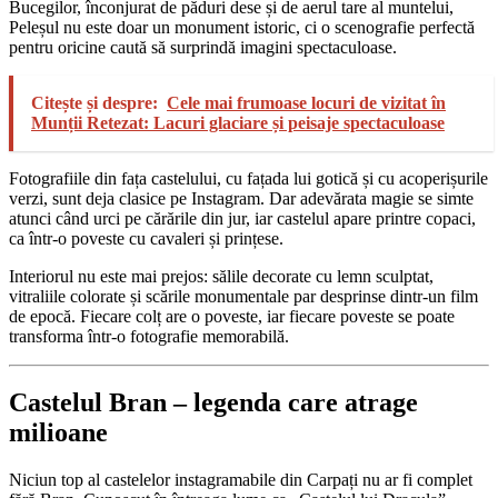
Bucegilor, înconjurat de păduri dese și de aerul tare al muntelui,
Peleșul nu este doar un monument istoric, ci o scenografie perfectă
pentru oricine caută să surprindă imagini spectaculoase.
Citește și despre:
Cele mai frumoase locuri de vizitat în
Munții Retezat: Lacuri glaciare și peisaje spectaculoase
Fotografiile din fața castelului, cu fațada lui gotică și cu acoperișurile
verzi, sunt deja clasice pe Instagram. Dar adevărata magie se simte
atunci când urci pe cărările din jur, iar castelul apare printre copaci,
ca într-o poveste cu cavaleri și prințese.
Interiorul nu este mai prejos: sălile decorate cu lemn sculptat,
vitraliile colorate și scările monumentale par desprinse dintr-un film
de epocă. Fiecare colț are o poveste, iar fiecare poveste se poate
transforma într-o fotografie memorabilă.
Castelul Bran – legenda care atrage
milioane
Niciun top al castelelor instagramabile din Carpați nu ar fi complet