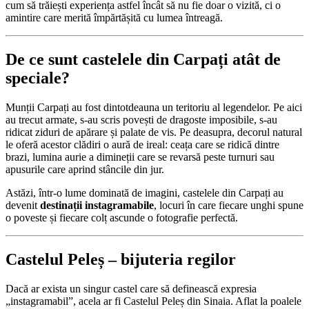
cum să trăiești experiența astfel încât să nu fie doar o vizită, ci o
amintire care merită împărtășită cu lumea întreagă.
De ce sunt castelele din Carpați atât de
speciale?
Munții Carpați au fost dintotdeauna un teritoriu al legendelor. Pe aici
au trecut armate, s-au scris povești de dragoste imposibile, s-au
ridicat ziduri de apărare și palate de vis. Pe deasupra, decorul natural
le oferă acestor clădiri o aură de ireal: ceața care se ridică dintre
brazi, lumina aurie a dimineții care se revarsă peste turnuri sau
apusurile care aprind stâncile din jur.
Astăzi, într-o lume dominată de imagini, castelele din Carpați au
devenit
destinații instagramabile
, locuri în care fiecare unghi spune
o poveste și fiecare colț ascunde o fotografie perfectă.
Castelul Peleș – bijuteria regilor
Dacă ar exista un singur castel care să definească expresia
„instagramabil”, acela ar fi Castelul Peleș din Sinaia. Aflat la poalele