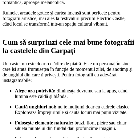
romantică, aproape melancolică.
Ruinele, arcadele gotice și curtea imensă sunt perfecte pentru
fotografii artistice, mai ales la festivaluri precum Electric Castle,
când locul se transformă într-un spațiu cultural vibrant.
Cum să surprinzi cele mai bune fotografii
la castelele din Carpați
Un castel nu este doar o clădire de piatră. Este un personaj în sine,
care își arată frumusețea în funcție de momentul zilei, de anotimp și
de unghiul din care îl privești. Pentru fotografii cu adevărat
instagramabile:
Alege ora potrivită:
dimineața devreme sau la apus, când
lumina este caldă și blândă.
Caută unghiuri noi:
nu te mulțumi doar cu cadrele clasice.
Explorează împrejurimile și caută locuri mai puțin vizitate.
Folosește elemente naturale:
brazi, flori, pietre sau chiar
silueta muntelui din fundal dau profunzime imaginii.