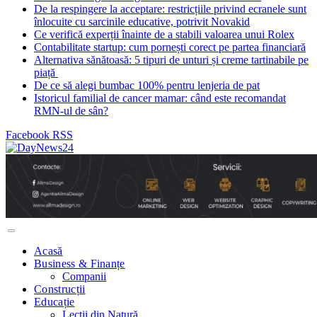
De la respingere la acceptare: restricțiile privind ecranele sunt
înlocuite cu sarcinile educative, potrivit Novakid
Ce verifică experții înainte de a stabili valoarea unui Rolex
Contabilitate startup: cum pornești corect pe partea financiară
Alternativa sănătoasă: 5 tipuri de unturi și creme tartinabile pe
piață
De ce să alegi bumbac 100% pentru lenjeria de pat
Istoricul familial de cancer mamar: când este recomandat
RMN-ul de sân?
Facebook
RSS
Acasă
Business & Finanțe
Companii
Construcții
Educație
Lecții din Natură