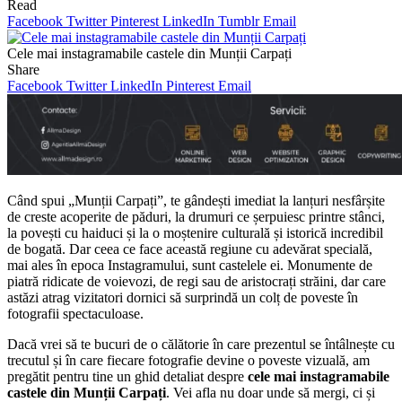
Read
Facebook
Twitter
Pinterest
LinkedIn
Tumblr
Email
Cele mai instagramabile castele din Munții Carpați
Share
Facebook
Twitter
LinkedIn
Pinterest
Email
Când spui „Munții Carpați”, te gândești imediat la lanțuri nesfârșite
de creste acoperite de păduri, la drumuri ce șerpuiesc printre stânci,
la povești cu haiduci și la o moștenire culturală și istorică incredibil
de bogată. Dar ceea ce face această regiune cu adevărat specială,
mai ales în epoca Instagramului, sunt castelele ei. Monumente de
piatră ridicate de voievozi, de regi sau de aristocrați străini, dar care
astăzi atrag vizitatori dornici să surprindă un colț de poveste în
fotografii spectaculoase.
Dacă vrei să te bucuri de o călătorie în care prezentul se întâlnește cu
trecutul și în care fiecare fotografie devine o poveste vizuală, am
pregătit pentru tine un ghid detaliat despre
cele mai instagramabile
castele din Munții Carpați
. Vei afla nu doar unde să mergi, ci și