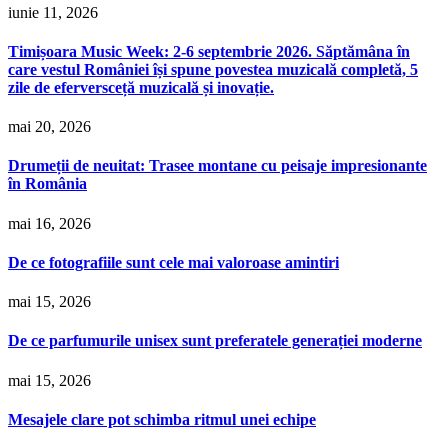
iunie 11, 2026
Timișoara Music Week: 2-6 septembrie 2026. Săptămâna în
care vestul României își spune povestea muzicală completă, 5
zile de eferversceță muzicală și inovație.
mai 20, 2026
Drumeții de neuitat: Trasee montane cu peisaje impresionante
în România
mai 16, 2026
De ce fotografiile sunt cele mai valoroase amintiri
mai 15, 2026
De ce parfumurile unisex sunt preferatele generației moderne
mai 15, 2026
Mesajele clare pot schimba ritmul unei echipe