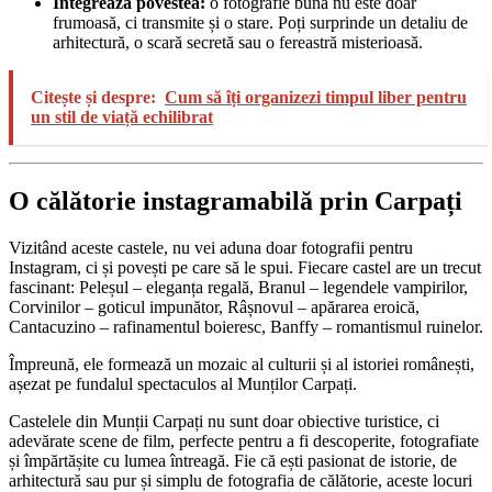
Integrează povestea:
o fotografie bună nu este doar
frumoasă, ci transmite și o stare. Poți surprinde un detaliu de
arhitectură, o scară secretă sau o fereastră misterioasă.
Citește și despre:
Cum să îți organizezi timpul liber pentru
un stil de viață echilibrat
O călătorie instagramabilă prin Carpați
Vizitând aceste castele, nu vei aduna doar fotografii pentru
Instagram, ci și povești pe care să le spui. Fiecare castel are un trecut
fascinant: Peleșul – eleganța regală, Branul – legendele vampirilor,
Corvinilor – goticul impunător, Râșnovul – apărarea eroică,
Cantacuzino – rafinamentul boieresc, Banffy – romantismul ruinelor.
Împreună, ele formează un mozaic al culturii și al istoriei românești,
așezat pe fundalul spectaculos al Munților Carpați.
Castelele din Munții Carpați nu sunt doar obiective turistice, ci
adevărate scene de film, perfecte pentru a fi descoperite, fotografiate
și împărtășite cu lumea întreagă. Fie că ești pasionat de istorie, de
arhitectură sau pur și simplu de fotografia de călătorie, aceste locuri