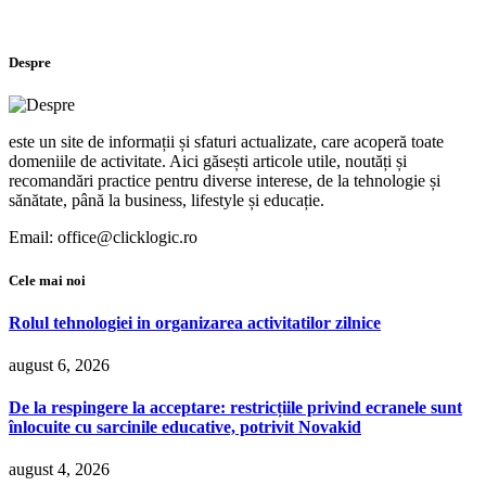
Despre
este un site de informații și sfaturi actualizate, care acoperă toate
domeniile de activitate. Aici găsești articole utile, noutăți și
recomandări practice pentru diverse interese, de la tehnologie și
sănătate, până la business, lifestyle și educație.
Email: office@clicklogic.ro
Cele mai noi
Rolul tehnologiei in organizarea activitatilor zilnice
august 6, 2026
De la respingere la acceptare: restricțiile privind ecranele sunt
înlocuite cu sarcinile educative, potrivit Novakid
august 4, 2026