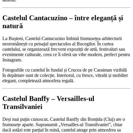
Castelul Cantacuzino – între eleganță și
natură
La Bușteni, Castelul Cantacuzino îmbină frumusețea arhitecturii
neoromânești cu peisajul spectaculos al Bucegilor. În curtea
castelului, se organizează frecvent expoziții de artă, festivaluri sau
evenimente culturale, ceea ce îi oferă un vibe modern, perfect pentru
Instagram.
Fotografiile cu castelul în fundal și Crucea de pe Caraiman vizibilă
în depărtare sunt de colecție. Interiorul, cu fresce, vitralii și mobilier
elegant, completează atmosfera regală.
Castelul Banffy – Versailles-ul
Transilvaniei
Deși mai puțin cunoscut, Castelul Banffy din Bonțida (Cluj) are o
frumusețe aparte. Supranumit „Versailles-ul Transilvaniei”, chiar
dacă astăzi este parțial în ruină, castelul atrage prin atmosfera sa