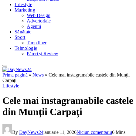
Lifestyle
Marketing
Web Design
Advertoriale
Agentii
Sănătate
Sport
Timp liber
Tehnologie
Păreri și Review
Prima pagină
»
News
»
Cele mai instagramabile castele din Munții
Carpați
Lifestyle
Cele mai instagramabile castele
din Munții Carpați
By
DayNews24
ianuarie 11, 2026
Niciun comentariu
6 Mins