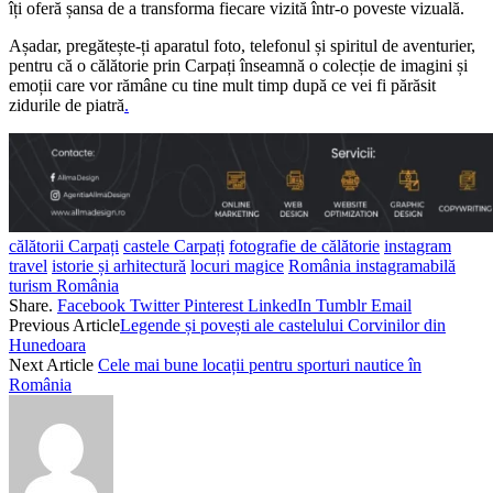
îți oferă șansa de a transforma fiecare vizită într-o poveste vizuală.
Așadar, pregătește-ți aparatul foto, telefonul și spiritul de aventurier,
pentru că o călătorie prin Carpați înseamnă o colecție de imagini și
emoții care vor rămâne cu tine mult timp după ce vei fi părăsit
zidurile de piatră
.
călătorii Carpați
castele Carpați
fotografie de călătorie
instagram
travel
istorie și arhitectură
locuri magice
România instagramabilă
turism România
Share.
Facebook
Twitter
Pinterest
LinkedIn
Tumblr
Email
Previous Article
Legende și povești ale castelului Corvinilor din
Hunedoara
Next Article
Cele mai bune locații pentru sporturi nautice în
România