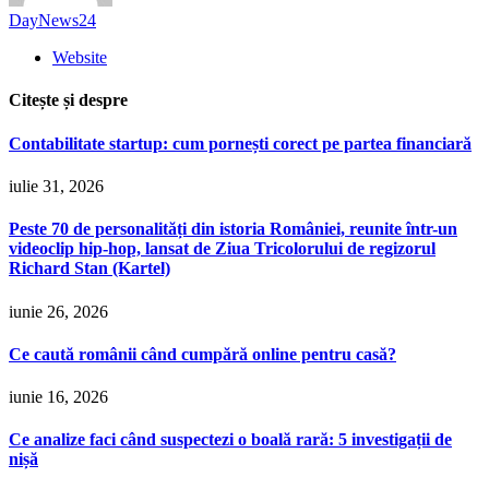
DayNews24
Website
Citește și despre
Contabilitate startup: cum pornești corect pe partea financiară
iulie 31, 2026
Peste 70 de personalități din istoria României, reunite într-un
videoclip hip-hop, lansat de Ziua Tricolorului de regizorul
Richard Stan (Kartel)
iunie 26, 2026
Ce caută românii când cumpără online pentru casă?
iunie 16, 2026
Ce analize faci când suspectezi o boală rară: 5 investigații de
nișă