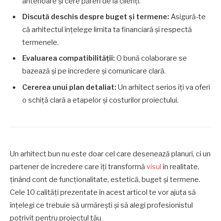
anterioare și cere păreri de la clienți.
Discută deschis despre buget și termene:
Asigură-te
că arhitectul înțelege limita ta financiară și respectă
termenele.
Evaluarea compatibilității:
O bună colaborare se
bazează și pe încredere și comunicare clară.
Cererea unui plan detaliat:
Un arhitect serios îți va oferi
o schiță clară a etapelor și costurilor proiectului.
Un arhitect bun nu este doar cel care desenează planuri, ci un
partener de încredere care îți transformă
visul
în realitate,
ținând cont de funcționalitate, estetică, buget și termene.
Cele 10 calități prezentate în acest articol te vor ajuta să
înțelegi ce trebuie să urmărești și să alegi profesionistul
potrivit pentru proiectul tău
.