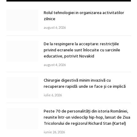
Rolul tehnologiei in organizarea activitatilor
zilnice
august 6, 2026
De la respingere la acceptare: restricțiile
privind ecranele sunt înlocuite cu sarcinile
educative, potrivit Novakid
august 4, 2026
Chirurgie digestivă minim invazivă cu
recuperare rapidă: unde se face și ce implică
iulie 6, 2026
Peste 70 de personalități din istoria României,
reunite într-un videoclip hip-hop, lansat de Ziua
Tricolorului de regizorul Richard Stan (Kartel)
iunie 26, 2026