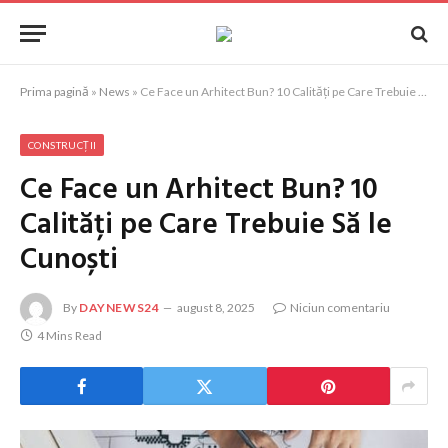
Prima pagină
»
News
»
Ce Face un Arhitect Bun? 10 Calități pe Care Trebuie Să le Cunoști
CONSTRUCȚII
Ce Face un Arhitect Bun? 10
Calități pe Care Trebuie Să le
Cunoști
By
DAYNEWS24
august 8, 2025
Niciun comentariu
4 Mins Read