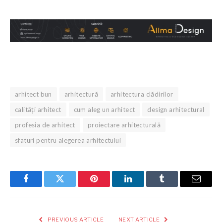
arhitect bun
arhitectură
arhitectura clădirilor
calități arhitect
cum aleg un arhitect
design arhitectural
profesia de arhitect
proiectare arhitecturală
sfaturi pentru alegerea arhitectului
Facebook
Twitter
Pinterest
LinkedIn
Tumblr
Email
PREVIOUS ARTICLE
NEXT ARTICLE