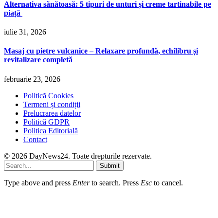
Alternativa sănătoasă: 5 tipuri de unturi și creme tartinabile pe
piață
iulie 31, 2026
Masaj cu pietre vulcanice – Relaxare profundă, echilibru și
revitalizare completă
februarie 23, 2026
Politică Cookies
Termeni și condiții
Prelucrarea datelor
Politică GDPR
Politica Editorială
Contact
© 2026 DayNews24. Toate drepturile rezervate.
Submit
Type above and press
Enter
to search. Press
Esc
to cancel.