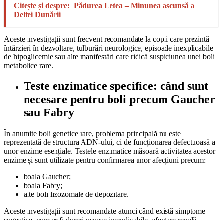
Citește și despre:
Pădurea Letea – Minunea ascunsă a
Deltei Dunării
Aceste investigații sunt frecvent recomandate la copii care prezintă
întârzieri în dezvoltare, tulburări neurologice, episoade inexplicabile
de hipoglicemie sau alte manifestări care ridică suspiciunea unei boli
metabolice rare.
Teste enzimatice specifice: când sunt
necesare pentru boli precum Gaucher
sau Fabry
În anumite boli genetice rare, problema principală nu este
reprezentată de structura ADN-ului, ci de funcționarea defectuoasă a
unor enzime esențiale. Testele enzimatice măsoară activitatea acestor
enzime și sunt utilizate pentru confirmarea unor afecțiuni precum:
boala Gaucher;
boala Fabry;
alte boli lizozomale de depozitare.
Aceste investigații sunt recomandate atunci când există simptome
sugestive, cum ar fi dureri osoase inexplicabile, afectare renală,