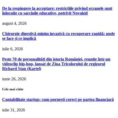
De la respingere la acceptare: restricțiile privind ecranele sunt
înlocuite cu sarcinile educative, potrivit Novakid
august 4, 2026
Chirurgie digestivă minim invazivă cu recuperare rapidă: unde
se face și ce implică
iulie 6, 2026
Peste 70 de personalități din istoria României, reunite într-un
videoclip hip-hop, lansat de Ziua Tricolorului de regizorul
Richard Stan (Kartel)
iunie 26, 2026
Cele mai citite
Contabilitate startup: cum pornești corect pe partea financiară
iulie 31, 2026