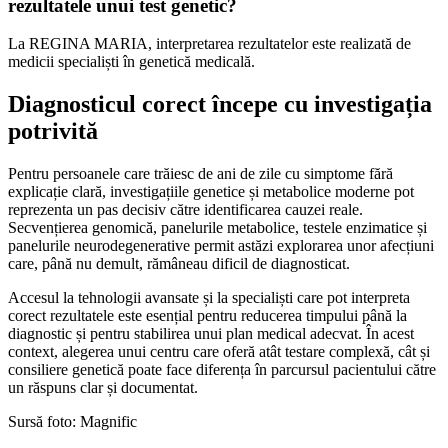
rezultatele unui test genetic?
La REGINA MARIA, interpretarea rezultatelor este realizată de
medicii specialiști în genetică medicală.
Diagnosticul corect începe cu investigația
potrivită
Pentru persoanele care trăiesc de ani de zile cu simptome fără
explicație clară, investigațiile genetice și metabolice moderne pot
reprezenta un pas decisiv către identificarea cauzei reale.
Secvențierea genomică, panelurile metabolice, testele enzimatice și
panelurile neurodegenerative permit astăzi explorarea unor afecțiuni
care, până nu demult, rămâneau dificil de diagnosticat.
Accesul la tehnologii avansate și la specialiști care pot interpreta
corect rezultatele este esențial pentru reducerea timpului până la
diagnostic și pentru stabilirea unui plan medical adecvat. În acest
context, alegerea unui centru care oferă atât testare complexă, cât și
consiliere genetică poate face diferența în parcursul pacientului către
un răspuns clar și documentat.
Sursă foto: Magnific