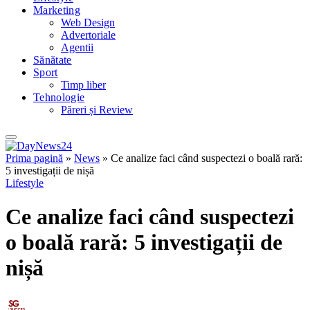
Marketing
Web Design
Advertoriale
Agentii
Sănătate
Sport
Timp liber
Tehnologie
Păreri și Review
Prima pagină
»
News
»
Ce analize faci când suspectezi o boală rară:
5 investigații de nișă
Lifestyle
Ce analize faci când suspectezi
o boală rară: 5 investigații de
nișă