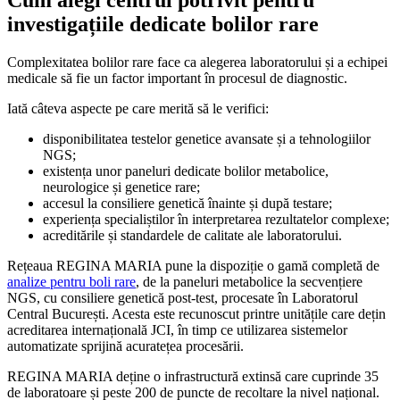
investigațiile dedicate bolilor rare
Complexitatea bolilor rare face ca alegerea laboratorului și a echipei
medicale să fie un factor important în procesul de diagnostic.
Iată câteva aspecte pe care merită să le verifici:
disponibilitatea testelor genetice avansate și a tehnologiilor
NGS;
existența unor paneluri dedicate bolilor metabolice,
neurologice și genetice rare;
accesul la consiliere genetică înainte și după testare;
experiența specialiștilor în interpretarea rezultatelor complexe;
acreditările și standardele de calitate ale laboratorului.
Rețeaua REGINA MARIA pune la dispoziție o gamă completă de
analize pentru boli rare
, de la paneluri metabolice la secvențiere
NGS, cu consiliere genetică post-test, procesate în Laboratorul
Central București. Acesta este recunoscut printre unitățile care dețin
acreditarea internațională JCI, în timp ce utilizarea sistemelor
automatizate sprijină acuratețea procesării.
REGINA MARIA deține o infrastructură extinsă care cuprinde 35
de laboratoare și peste 200 de puncte de recoltare la nivel național.