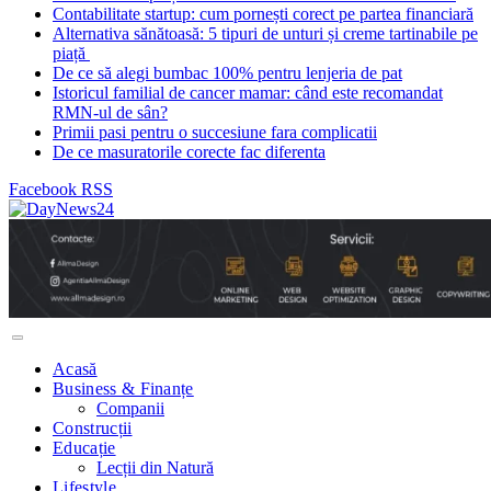
Contabilitate startup: cum pornești corect pe partea financiară
Alternativa sănătoasă: 5 tipuri de unturi și creme tartinabile pe
piață
De ce să alegi bumbac 100% pentru lenjeria de pat
Istoricul familial de cancer mamar: când este recomandat
RMN-ul de sân?
Primii pasi pentru o succesiune fara complicatii
De ce masuratorile corecte fac diferenta
Facebook
RSS
Acasă
Business & Finanțe
Companii
Construcții
Educație
Lecții din Natură
Lifestyle