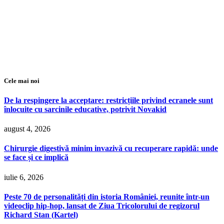
Cele mai noi
De la respingere la acceptare: restricțiile privind ecranele sunt
înlocuite cu sarcinile educative, potrivit Novakid
august 4, 2026
Chirurgie digestivă minim invazivă cu recuperare rapidă: unde
se face și ce implică
iulie 6, 2026
Peste 70 de personalități din istoria României, reunite într-un
videoclip hip-hop, lansat de Ziua Tricolorului de regizorul
Richard Stan (Kartel)