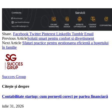
Share.
Facebook
Twitter
Pinterest
LinkedIn
Tumblr
Email
Previous Article
Solutii smart pentru confort si divertisment
Next Article
Sfaturi practice pentru gestionarea eficientă a bugetului
în familie
Succces Group
Citește și despre
Contabilitate startup: cum pornești corect pe partea financiară
iulie 31, 2026