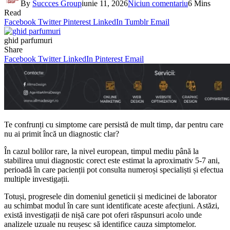
By
Succces Group
iunie 11, 2026
Niciun comentariu
6 Mins
Read
Facebook
Twitter
Pinterest
LinkedIn
Tumblr
Email
ghid parfumuri
Share
Facebook
Twitter
LinkedIn
Pinterest
Email
Te confrunți cu simptome care persistă de mult timp, dar pentru care
nu ai primit încă un diagnostic clar?
În cazul bolilor rare, la nivel european, timpul mediu până la
stabilirea unui diagnostic corect este estimat la aproximativ 5-7 ani,
perioadă în care pacienții pot consulta numeroși specialiști și efectua
multiple investigații.
Totuși, progresele din domeniul geneticii și medicinei de laborator
au schimbat modul în care sunt identificate aceste afecțiuni. Astăzi,
există investigații de nișă care pot oferi răspunsuri acolo unde
analizele uzuale nu reușesc să identifice cauza simptomelor.