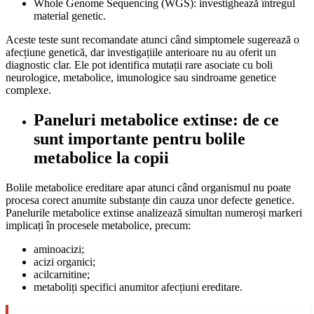
Whole Genome Sequencing (WGS): investighează întregul
material genetic.
Aceste teste sunt recomandate atunci când simptomele sugerează o
afecțiune genetică, dar investigațiile anterioare nu au oferit un
diagnostic clar. Ele pot identifica mutații rare asociate cu boli
neurologice, metabolice, imunologice sau sindroame genetice
complexe.
Paneluri metabolice extinse: de ce
sunt importante pentru bolile
metabolice la copii
Bolile metabolice ereditare apar atunci când organismul nu poate
procesa corect anumite substanțe din cauza unor defecte genetice.
Panelurile metabolice extinse analizează simultan numeroși markeri
implicați în procesele metabolice, precum:
aminoacizi;
acizi organici;
acilcarnitine;
metaboliți specifici anumitor afecțiuni ereditare.