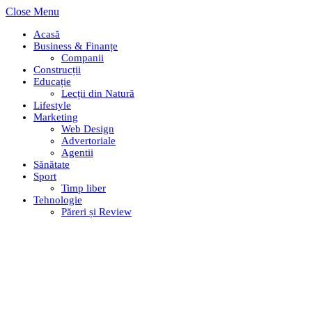
Close Menu
Acasă
Business & Finanțe
Companii
Construcții
Educație
Lecții din Natură
Lifestyle
Marketing
Web Design
Advertoriale
Agentii
Sănătate
Sport
Timp liber
Tehnologie
Păreri și Review