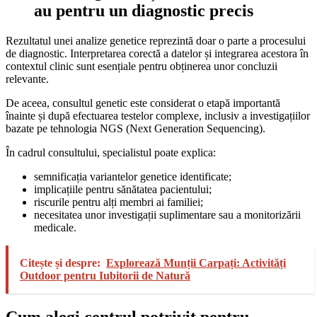
au pentru un diagnostic precis
Rezultatul unei analize genetice reprezintă doar o parte a procesului
de diagnostic. Interpretarea corectă a datelor și integrarea acestora în
contextul clinic sunt esențiale pentru obținerea unor concluzii
relevante.
De aceea, consultul genetic este considerat o etapă importantă
înainte și după efectuarea testelor complexe, inclusiv a investigațiilor
bazate pe tehnologia NGS (Next Generation Sequencing).
În cadrul consultului, specialistul poate explica:
semnificația variantelor genetice identificate;
implicațiile pentru sănătatea pacientului;
riscurile pentru alți membri ai familiei;
necesitatea unor investigații suplimentare sau a monitorizării
medicale.
Citește și despre:
Explorează Munții Carpați: Activități
Outdoor pentru Iubitorii de Natură
Cum alegi centrul potrivit pentru