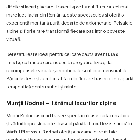
dificile și lacuri glaciare. Traseul spre
Lacul Bucura
, cel mai
mare lac glaciar din România, este spectaculos și oferă o
experiență montană pură, departe de aglomerație. Peisajele
alpine și florile rare transformă fiecare pas într-o poveste
vizuală.
Retezatul este ideal pentru cei care caută
aventură și
liniște
, cu trasee care necesită pregătire fizică, dar
recompensele vizuale și emoționale sunt incomensurabile.
Pădurile dese și aerul curat fac din fiecare traseu o escapadă
terapeutică pentru suflet și minte.
Munții Rodnei – Tărâmul lacurilor alpine
Munții Rodnei ascund trasee spectaculoase, cu lacuri alpine
și vârfuri impresionante. Traseul până la
Lacul Iezer
sau către
Vârful Pietrosul Rodnei
oferă panorame care îți taie
respirația. Rodnei sunt mai puțin aglomerați decât Bucegi