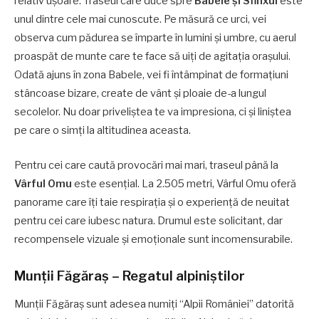
relativ ușoare. Traseul care duce spre
Babele și Sfinxul
este
unul dintre cele mai cunoscute. Pe măsură ce urci, vei
observa cum pădurea se împarte în lumini și umbre, cu aerul
proaspăt de munte care te face să uiți de agitația orașului.
Odată ajuns în zona Babele, vei fi întâmpinat de formațiuni
stâncoase bizare, create de vânt și ploaie de-a lungul
secolelor. Nu doar priveliștea te va impresiona, ci și liniștea
pe care o simți la altitudinea aceasta.
Pentru cei care caută provocări mai mari, traseul până la
Vârful Omu
este esențial. La 2.505 metri, Vârful Omu oferă
panorame care îți taie respirația și o experiență de neuitat
pentru cei care iubesc natura. Drumul este solicitant, dar
recompensele vizuale și emoționale sunt incomensurabile.
Munții Făgăraș – Regatul alpiniștilor
Munții Făgăraș sunt adesea numiți “Alpii României” datorită