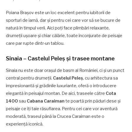
Poiana Brașov este un loc excelent pentru iubitorii de
sporturi de iarnă, dar și pentru cei care vor să se bucure de
natură în timpul verii. Aici poți face plimbări relaxante,
drumeții ușoare și chiar călărie, toate înconjurate de peisaje
care par rupte dintr-un tablou.
Sinaia – Castelul Peleș și trasee montane
Sinaia nu este doar orașul de basm al României, ci și un punct
central pentru drumeții.
Castelul Peleș
, cu arhitectura sa
impresionantă și grădinile luxuriante, oferă o introducere
elegantă în peisajul montan. De aici, traseele către
Cota
1400
sau
Cabana Caraiman
te poartă prin păduri dese și
peisaje ce îți taie răsuflarea. Pentru cei care vor aventură
moderată, traseul până la Crucea Caraiman este o
experiență iconică.