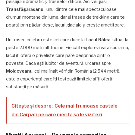
peisajului dramatic și traseelor dificile. Aici vei găsi
Transfăgărășanul
, unul dintre cele mai spectaculoase
drumuri montane din lume, dar și trasee de trekking care te
poartă prin păduri dese, lacuri glaciale și creste amețitoare.
Un traseu celebru este cel care duce la
Lacul Bâlea
, situat la
peste 2.000 metri altitudine. Fie că îl explorezi vara sau iarna,
lacul îți oferă o priveliște care pare desprinsă dintr-o
poveste. Dacă ești iubitor de aventură, urcarea spre
Moldoveanu
, cel mai înalt vârf din România (2.544 metri),
este o experiență care îți testează limitele și îți oferă
satisfacții pe măsură.
Citește și despre:
Cele mai frumoase castele
din Carpați pe care merită să le vizitezi