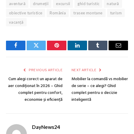
aventură
drumeții
excursii
ghid turistic
natură
obiective turistice
România
trasee montane
turism
vacanță
Facebook
Twitter
Pinterest
LinkedIn
Tumblr
Email
PREVIOUS ARTICLE
NEXT ARTICLE
Cum alegi corect un aparat de
Mobilier la comandă vs mobilier
aer condiționat în 2026 – Ghid
de serie – ce alegi? Ghid
complet pentru confort,
complet pentru o decizie
economie și eficiență
inteligentă
DayNews24