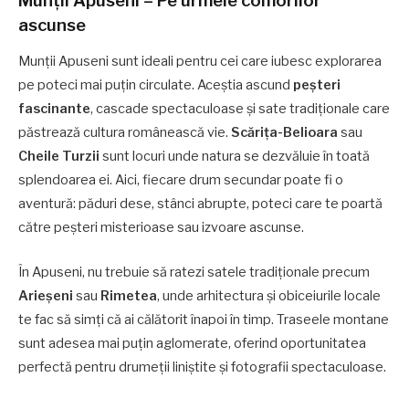
Munții Apuseni – Pe urmele comorilor
ascunse
Munții Apuseni sunt ideali pentru cei care iubesc explorarea
pe poteci mai puțin circulate. Aceștia ascund
peșteri
fascinante
, cascade spectaculoase și sate tradiționale care
păstrează cultura românească vie.
Scărița-Belioara
sau
Cheile Turzii
sunt locuri unde natura se dezvăluie în toată
splendoarea ei. Aici, fiecare drum secundar poate fi o
aventură: păduri dese, stânci abrupte, poteci care te poartă
către peșteri misterioase sau izvoare ascunse.
În Apuseni, nu trebuie să ratezi satele tradiționale precum
Arieșeni
sau
Rimetea
, unde arhitectura și obiceiurile locale
te fac să simți că ai călătorit înapoi în timp. Traseele montane
sunt adesea mai puțin aglomerate, oferind oportunitatea
perfectă pentru drumeții liniștite și fotografii spectaculoase.