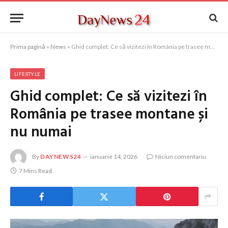
Prima pagină
»
News
»
Ghid complet: Ce să vizitezi în România pe trasee montane și nu numai
LIFESTYLE
Ghid complet: Ce să vizitezi în
România pe trasee montane și
nu numai
By
DAYNEWS24
ianuarie 14, 2026
Niciun comentariu
7 Mins Read