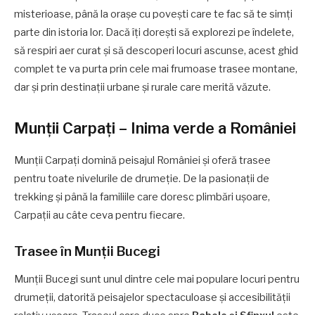
misterioase, până la orașe cu povești care te fac să te simți
parte din istoria lor. Dacă îți dorești să explorezi pe îndelete,
să respiri aer curat și să descoperi locuri ascunse, acest ghid
complet te va purta prin cele mai frumoase trasee montane,
dar și prin destinații urbane și rurale care merită văzute.
Munții Carpați – Inima verde a României
Munții Carpați domină peisajul României și oferă trasee
pentru toate nivelurile de drumeție. De la pasionații de
trekking și până la familiile care doresc plimbări ușoare,
Carpații au câte ceva pentru fiecare.
Trasee în Munții Bucegi
Munții Bucegi sunt unul dintre cele mai populare locuri pentru
drumeții, datorită peisajelor spectaculoase și accesibilității