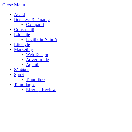
Close Menu
Acasă
Business & Finanțe
Companii
Construcții
Educație
Lecții din Natură
Lifestyle
Marketing
Web Design
Advertoriale
Agentii
Sănătate
Sport
Timp liber
Tehnologie
Păreri și Review