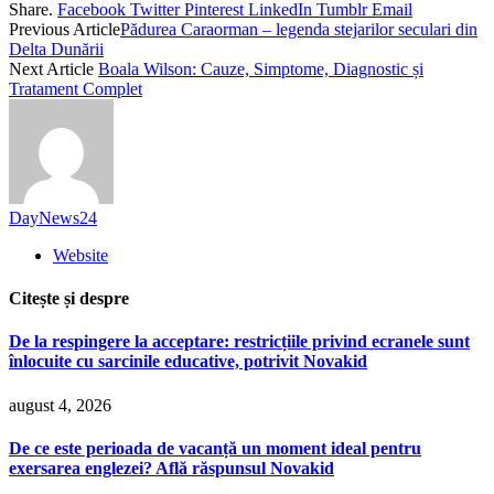
Share.
Facebook
Twitter
Pinterest
LinkedIn
Tumblr
Email
Previous Article
Pădurea Caraorman – legenda stejarilor seculari din
Delta Dunării
Next Article
Boala Wilson: Cauze, Simptome, Diagnostic și
Tratament Complet
DayNews24
Website
Citește și despre
De la respingere la acceptare: restricțiile privind ecranele sunt
înlocuite cu sarcinile educative, potrivit Novakid
august 4, 2026
De ce este perioada de vacanță un moment ideal pentru
exersarea englezei? Află răspunsul Novakid