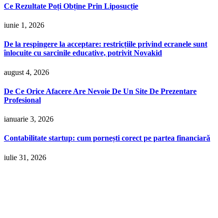
Ce Rezultate Poți Obține Prin Liposucție
iunie 1, 2026
De la respingere la acceptare: restricțiile privind ecranele sunt
înlocuite cu sarcinile educative, potrivit Novakid
august 4, 2026
De Ce Orice Afacere Are Nevoie De Un Site De Prezentare
Profesional
ianuarie 3, 2026
Contabilitate startup: cum pornești corect pe partea financiară
iulie 31, 2026