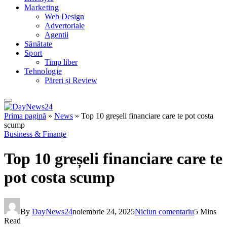
Marketing
Web Design
Advertoriale
Agentii
Sănătate
Sport
Timp liber
Tehnologie
Păreri și Review
Prima pagină
»
News
»
Top 10 greșeli financiare care te pot costa
scump
Business & Finanțe
Top 10 greșeli financiare care te
pot costa scump
By
DayNews24
noiembrie 24, 2025
Niciun comentariu
5 Mins
Read