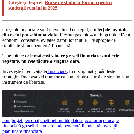
Citește și despre:
Burse de studii în Europa pentru
studenții români în 2025
Greșelile financiare sunt inevitabile la început, dar
lecțiile învățate
din ele îți pot schimba viața
. Fiecare pas mic – un buget bine făcut,
economii constante, evitarea datoriilor inutile – te apropie de
stabilitate și independență financiară.
Ține minte:
cele mai costisitoare greșeli financiare sunt cele
repetate, nu cele făcute o singură dată
.
Investește în educația ta
financiară
, fii disciplinat și gândește
strategic. Doar așa vei transforma banii dintr-o sursă de stres într-un
instrument de libertate
.
bani
buget personal
cheltuieli inutile
datorii
economii
educație
financiară
greșeli financiare
independență financiară
investiții
planificare financiară