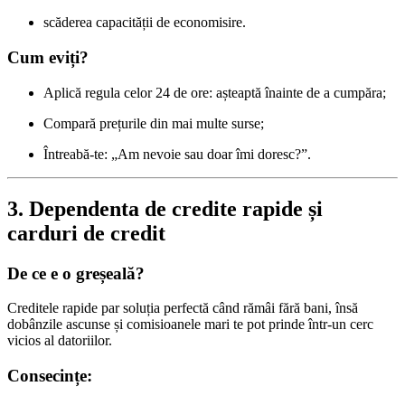
scăderea capacității de economisire.
Cum eviți?
Aplică regula celor 24 de ore: așteaptă înainte de a cumpăra;
Compară prețurile din mai multe surse;
Întreabă-te: „Am nevoie sau doar îmi doresc?”.
3. Dependenta de credite rapide și
carduri de credit
De ce e o greșeală?
Creditele rapide par soluția perfectă când rămâi fără bani, însă
dobânzile ascunse și comisioanele mari te pot prinde într-un cerc
vicios al datoriilor.
Consecințe: