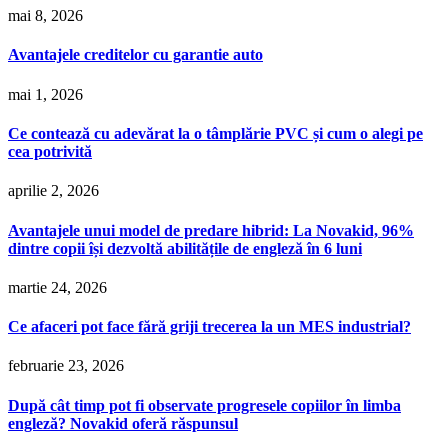
mai 8, 2026
Avantajele creditelor cu garantie auto
mai 1, 2026
Ce contează cu adevărat la o tâmplărie PVC și cum o alegi pe
cea potrivită
aprilie 2, 2026
Avantajele unui model de predare hibrid: La Novakid, 96%
dintre copii își dezvoltă abilitățile de engleză în 6 luni
martie 24, 2026
Ce afaceri pot face fără griji trecerea la un MES industrial?
februarie 23, 2026
După cât timp pot fi observate progresele copiilor în limba
engleză? Novakid oferă răspunsul