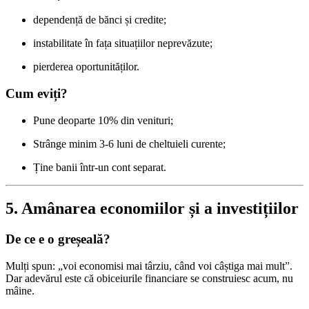
dependență de bănci și credite;
instabilitate în fața situațiilor neprevăzute;
pierderea oportunităților.
Cum eviți?
Pune deoparte 10% din venituri;
Strânge minim 3-6 luni de cheltuieli curente;
Ține banii într-un cont separat.
5. Amânarea economiilor și a investițiilor
De ce e o greșeală?
Mulți spun: „voi economisi mai târziu, când voi câștiga mai mult”.
Dar adevărul este că obiceiurile financiare se construiesc acum, nu
mâine.