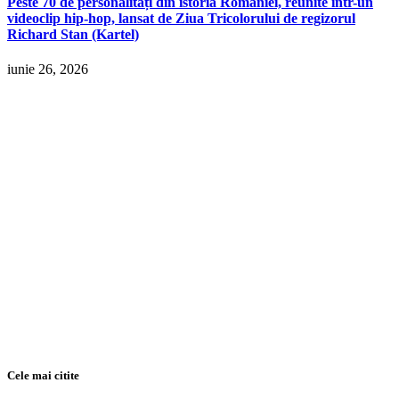
Peste 70 de personalități din istoria României, reunite într-un
videoclip hip-hop, lansat de Ziua Tricolorului de regizorul
Richard Stan (Kartel)
iunie 26, 2026
Cele mai citite