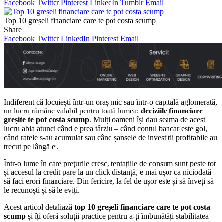
Facebook
Twitter
Pinterest
LinkedIn
Tumblr
Email
Top 10 greșeli financiare care te pot costa scump
Share
Facebook
Twitter
LinkedIn
Pinterest
Email
Indiferent că locuiești într-un oraș mic sau într-o capitală aglomerată,
un lucru rămâne valabil pentru toată lumea:
deciziile financiare
greșite te pot costa scump
. Mulți oameni își dau seama de acest
lucru abia atunci când e prea târziu – când contul bancar este gol,
când ratele s-au acumulat sau când șansele de investiții profitabile au
trecut pe lângă ei.
Într-o lume în care prețurile cresc, tentațiile de consum sunt peste tot
și accesul la credit pare la un click distanță, e mai ușor ca niciodată
să faci erori financiare. Din fericire, la fel de ușor este și să înveți să
le recunoști și să le eviți.
Acest articol detaliază
top 10 greșeli financiare care te pot costa
scump
și îți oferă soluții practice pentru a-ți îmbunătăți stabilitatea