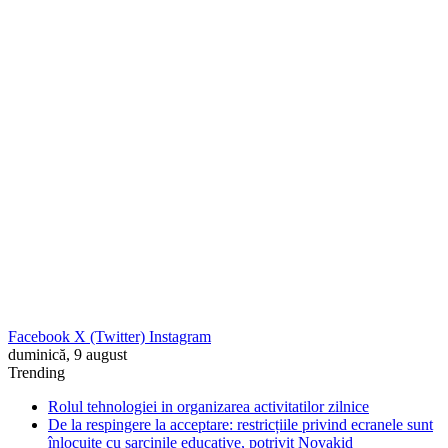
Facebook
X (Twitter)
Instagram
duminică, 9 august
Trending
Rolul tehnologiei in organizarea activitatilor zilnice
De la respingere la acceptare: restricțiile privind ecranele sunt
înlocuite cu sarcinile educative, potrivit Novakid