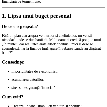
financiară pe termen lung.
1. Lipsa unui buget personal
De ce e o greșeală?
Fără un plan clar asupra veniturilor și cheltuielilor, nu vei ști
niciodată unde se duc banii tăi. Mulți oameni cred că pot ține totul
„în minte”, dar realitatea arată altfel: cheltuieli mici și dese se
acumulează, iar la final de lună apare întrebarea „unde au dispărut
banii?”.
Consecințe:
imposibilitatea de a economisi;
acumularea datoriilor;
stres și nesiguranță financiară.
Cum eviți?
Creează un tabel simplu cu venituri și cheltuieli;