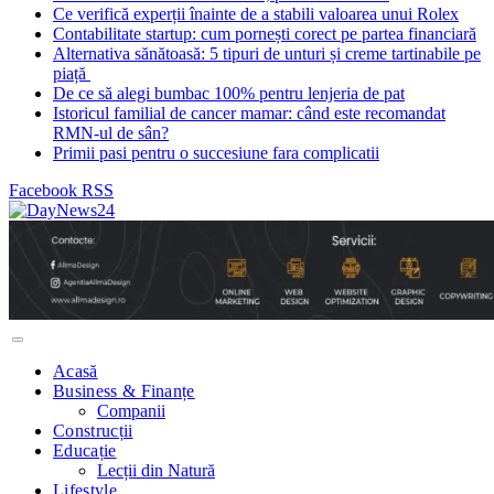
Ce verifică experții înainte de a stabili valoarea unui Rolex
Contabilitate startup: cum pornești corect pe partea financiară
Alternativa sănătoasă: 5 tipuri de unturi și creme tartinabile pe
piață
De ce să alegi bumbac 100% pentru lenjeria de pat
Istoricul familial de cancer mamar: când este recomandat
RMN-ul de sân?
Primii pasi pentru o succesiune fara complicatii
Facebook
RSS
Acasă
Business & Finanțe
Companii
Construcții
Educație
Lecții din Natură
Lifestyle