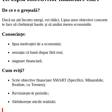
De ce e o greșeală?
Dacă nu știi încotro mergi, vei rătăci. Lipsa unor obiective concrete
te face să cheltuiești haotic și să amâni mereu economiile.
Consecințe:
lipsa motivației de a economisi;
senzația că banii dispar fără rost;
stagnare financiară.
Cum eviți?
Scrie obiective financiare SMART (Specifice, Măsurabile,
Realiste, cu Termen);
Revizuiește-le periodic;
Sărbătorește micile realizări.