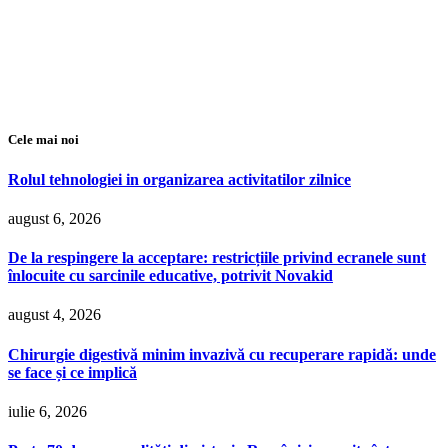
Cele mai noi
Rolul tehnologiei in organizarea activitatilor zilnice
august 6, 2026
De la respingere la acceptare: restricțiile privind ecranele sunt
înlocuite cu sarcinile educative, potrivit Novakid
august 4, 2026
Chirurgie digestivă minim invazivă cu recuperare rapidă: unde
se face și ce implică
iulie 6, 2026