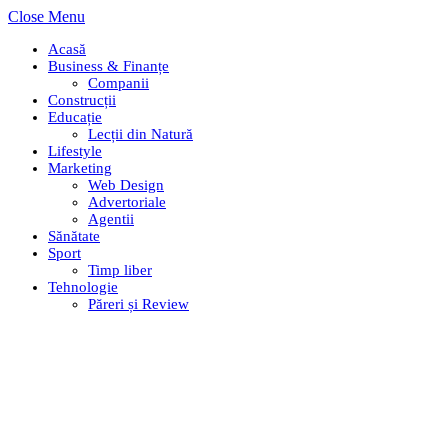
Close Menu
Acasă
Business & Finanțe
Companii
Construcții
Educație
Lecții din Natură
Lifestyle
Marketing
Web Design
Advertoriale
Agentii
Sănătate
Sport
Timp liber
Tehnologie
Păreri și Review