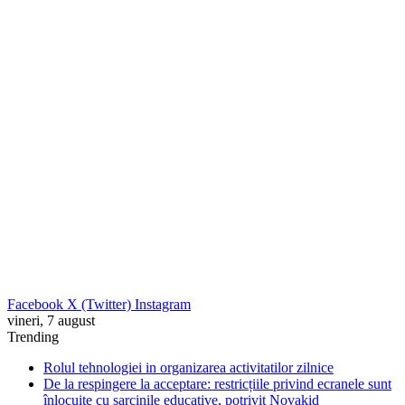
Facebook
X (Twitter)
Instagram
vineri, 7 august
Trending
Rolul tehnologiei in organizarea activitatilor zilnice
De la respingere la acceptare: restricțiile privind ecranele sunt
înlocuite cu sarcinile educative, potrivit Novakid