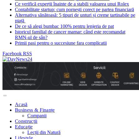
Ce verifică experții înainte de a stabili valoarea unui Rolex
Contabilitate startup: cum pornești corect pe partea financiară
Alternativa sănătoasă: 5 tipuri de unturi și creme tartinabile pe
piață
De ce să alegi bumbac 100% pentru lenjeria de pat
Istoricul familial de cancer mamar: când este recomandat
RMN-ul de sân?
Primii pasi pentru o succesiune fara complicatii
Facebook
RSS
Acasă
Business & Finanțe
Companii
Construcții
Educație
Lecții din Natură
Lifestyle