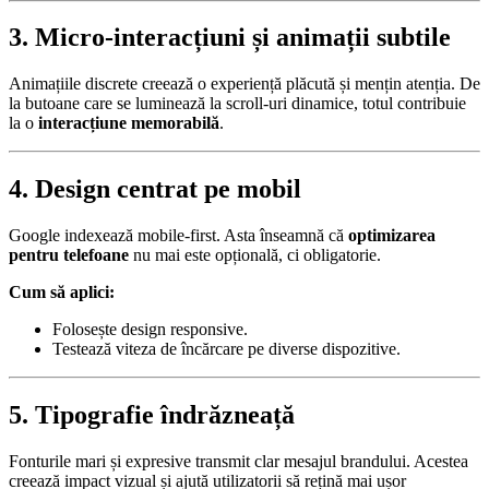
3. Micro-interacțiuni și animații subtile
Animațiile discrete creează o experiență plăcută și mențin atenția. De
la butoane care se luminează la scroll-uri dinamice, totul contribuie
la o
interacțiune memorabilă
.
4. Design centrat pe mobil
Google indexează mobile-first. Asta înseamnă că
optimizarea
pentru telefoane
nu mai este opțională, ci obligatorie.
Cum să aplici:
Folosește design responsive.
Testează viteza de încărcare pe diverse dispozitive.
5. Tipografie îndrăzneață
Fonturile mari și expresive transmit clar mesajul brandului. Acestea
creează impact vizual și ajută utilizatorii să rețină mai ușor