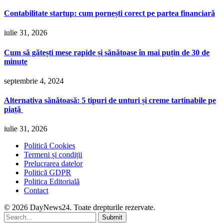
Contabilitate startup: cum pornești corect pe partea financiară
iulie 31, 2026
Cum să gătești mese rapide și sănătoase în mai puțin de 30 de
minute
septembrie 4, 2024
Alternativa sănătoasă: 5 tipuri de unturi și creme tartinabile pe
piață
iulie 31, 2026
Politică Cookies
Termeni și condiții
Prelucrarea datelor
Politică GDPR
Politica Editorială
Contact
© 2026 DayNews24. Toate drepturile rezervate.
Submit