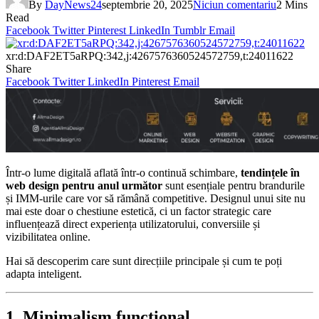
By
DayNews24
septembrie 20, 2025
Niciun comentariu
2 Mins
Read
Facebook
Twitter
Pinterest
LinkedIn
Tumblr
Email
xr:d:DAF2ET5aRPQ:342,j:4267576360524572759,t:24011622
Share
Facebook
Twitter
LinkedIn
Pinterest
Email
Într-o lume digitală aflată într-o continuă schimbare,
tendințele în
web design pentru anul următor
sunt esențiale pentru brandurile
și IMM-urile care vor să rămână competitive. Designul unui site nu
mai este doar o chestiune estetică, ci un factor strategic care
influențează direct experiența utilizatorului, conversiile și
vizibilitatea online.
Hai să descoperim care sunt direcțiile principale și cum te poți
adapta inteligent.
1. Minimalism funcțional