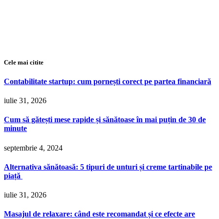
Cele mai citite
Contabilitate startup: cum pornești corect pe partea financiară
iulie 31, 2026
Cum să gătești mese rapide și sănătoase în mai puțin de 30 de
minute
septembrie 4, 2024
Alternativa sănătoasă: 5 tipuri de unturi și creme tartinabile pe
piață
iulie 31, 2026
Masajul de relaxare: când este recomandat și ce efecte are