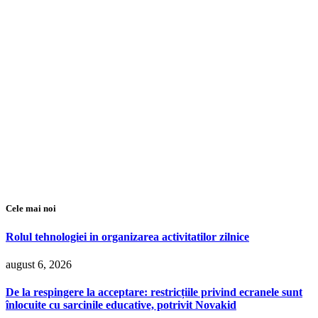
Cele mai noi
Rolul tehnologiei in organizarea activitatilor zilnice
august 6, 2026
De la respingere la acceptare: restricțiile privind ecranele sunt
înlocuite cu sarcinile educative, potrivit Novakid