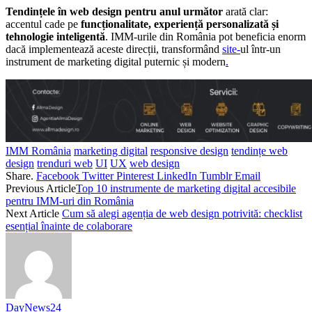
Tendințele în web design pentru anul următor
arată clar:
accentul cade pe
funcționalitate, experiență personalizată și
tehnologie inteligentă
. IMM-urile din România pot beneficia enorm
dacă implementează aceste direcții, transformând
site-
ul într-un
instrument de marketing digital puternic și modern
.
IMM România
marketing digital
responsive design
tendințe web
design
trenduri web
UI
UX
web design
Share.
Facebook
Twitter
Pinterest
LinkedIn
Tumblr
Email
Previous Article
Top 10 instrumente de marketing digital accesibile
pentru IMM-uri din România
Next Article
Cum să alegi agenția de web design potrivită: checklist
esențial înainte de colaborare
DayNews24