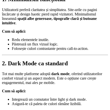
Utilizatorii preferă claritatea și simplitatea. Site-urile cu pagini
încărcate și design haotic pierd rapid vizitatori. Minimalismul
înseamnă
spații albe generoase, tipografie clară și butoane
intuitive
.
Cum să aplici:
Redu elementele inutile.
Păstrează un flux vizual logic.
Folosește culori contrastante pentru call-to-action.
2. Dark Mode ca standard
Tot mai multe platforme adoptă
dark mode
, oferind utilizatorilor
confort vizual și un aspect modern. Este o opțiune care crește
engagementul, mai ales pe mobile.
Cum să aplici:
Integrează un comutator între light și dark mode.
Asigură-te că paleta de culori rămâne lizibilă.