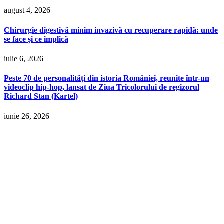
august 4, 2026
Chirurgie digestivă minim invazivă cu recuperare rapidă: unde
se face și ce implică
iulie 6, 2026
Peste 70 de personalități din istoria României, reunite într-un
videoclip hip-hop, lansat de Ziua Tricolorului de regizorul
Richard Stan (Kartel)
iunie 26, 2026