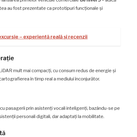
a au fost prezentate ca prototipuri funcționale și
xcursie – experiență reală și recenzii
rație
 LiDAR mult mai compacți, cu consum redus de energie și
cartografierea în timp real a mediului înconjurător.
 pasagerii prin asistenți vocali inteligenți, bazându-se pe
tenții personali digitali, dar adaptați la mobilitate.
tă