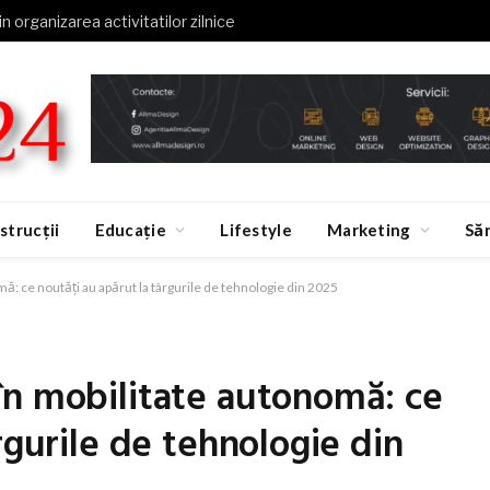
in organizarea activitatilor zilnice
strucții
Educație
Lifestyle
Marketing
Să
: ce noutăţi au apărut la târgurile de tehnologie din 2025
în mobilitate autonomă: ce
rgurile de tehnologie din