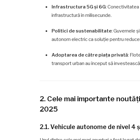
Infrastructura 5G și 6G
: Conectivitatea
infrastructură în milisecunde.
Politici de sustenabilitate
: Guvernele ș
autonom electric ca soluție pentru reducere
Adoptarea de către piața privată
: Flot
transport urban au început să investească
2. Cele mai importante noutăți
2025
2.1. Vehicule autonome de nivel 4 ș
Unul dintre cele mai mari anunțuri a fost legat 