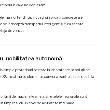
l modul în care ne deplasăm.
ele mai noi tendințe, inovații și aplicații concrete ale
nde se îndreaptă transportul inteligent și cum aceste
ața de zi cu zi.
ru mobilitatea autonomă
la simple prototipuri testate în laboratoare, la soluții de
n 2025, mai multe elemente converg pentru a face posibilă
goritmii de machine learning și rețelele neuronale sunt
 în timp real cu un nivel de acuratețe mai mare.