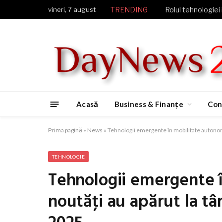
vineri, 7 august
TRENDING
Rolul tehnologiei 
Acasă
Business & Finanțe
Con
Prima pagină
»
News
»
Tehnologii emergente în mobilitate autonomă
TEHNOLOGIE
Tehnologii emergente 
noutăţi au apărut la tâ