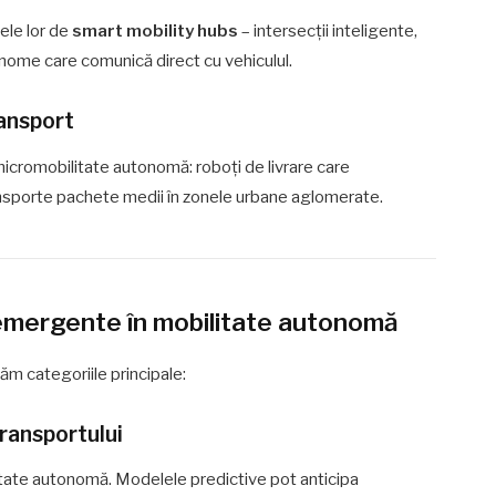
tele lor de
smart mobility hubs
– intersecții inteligente,
nome care comunică direct cu vehiculul.
ransport
micromobilitate autonomă: roboți de livrare care
ansporte pachete medii în zonele urbane aglomerate.
 emergente în mobilitate autonomă
zăm categoriile principale:
 transportului
litate autonomă. Modelele predictive pot anticipa