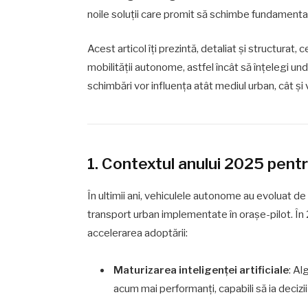
noile soluții care promit să schimbe fundamenta
Acest articol îți prezintă, detaliat și structurat, c
mobilității autonome, astfel încât să înțelegi u
schimbări vor influența atât mediul urban, cât și vi
1. Contextul anului 2025 pent
În ultimii ani, vehiculele autonome au evoluat de 
transport urban implementate în orașe-pilot. Î
accelerarea adoptării:
Maturizarea inteligenței artificiale
: Al
acum mai performanți, capabili să ia decizii