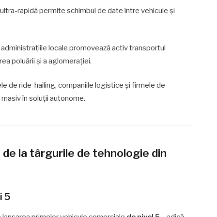
 ultra-rapidă permite schimbul de date între vehicule și
i administrațiile locale promovează activ transportul
a poluării și a aglomerației.
ele de ride-hailing, companiile logistice și firmele de
 masiv în soluții autonome.
 de la târgurile de tehnologie din
i 5
de lansarea primelor vehicule comerciale
de nivel 5
– adică