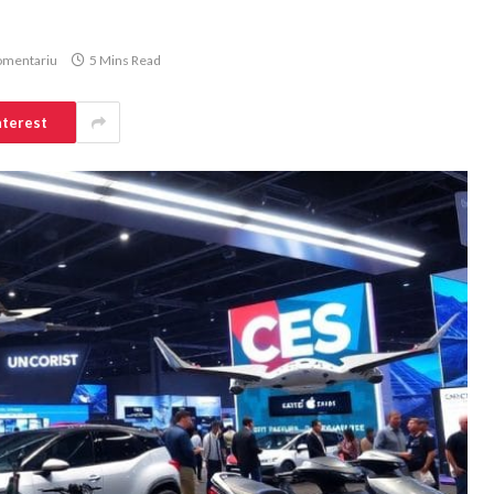
omentariu
5 Mins Read
nterest