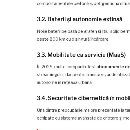
comportamentele pietonilor, pot gestiona situați
3.2. Baterii și autonomie extinsă
Noile baterii pe bază de grafen și litiu-solid p
peste 800 km cu o singură încărcare.
3.3. Mobilitate ca serviciu (MaaS)
În 2025, multe companii oferă
abonamente de
streamingului, dar pentru transport, unde utilizato
autonome în rețeaua urbană.
3.4. Securitate cibernetică în mobi
Una dintre preocupările majore prezentate la tâ
echipate cu sisteme avansate de criptare și moni