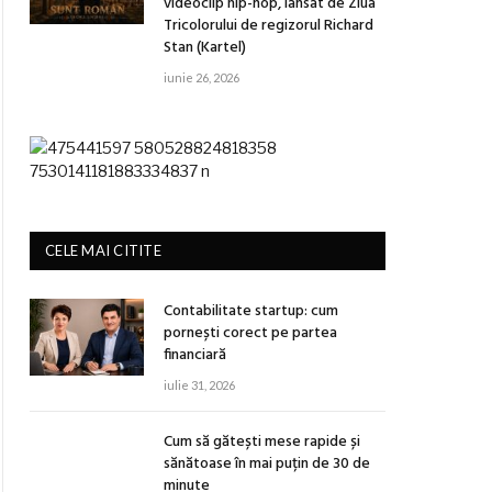
videoclip hip-hop, lansat de Ziua
Tricolorului de regizorul Richard
Stan (Kartel)
iunie 26, 2026
CELE MAI CITITE
Contabilitate startup: cum
pornești corect pe partea
financiară
iulie 31, 2026
Cum să gătești mese rapide și
sănătoase în mai puțin de 30 de
minute