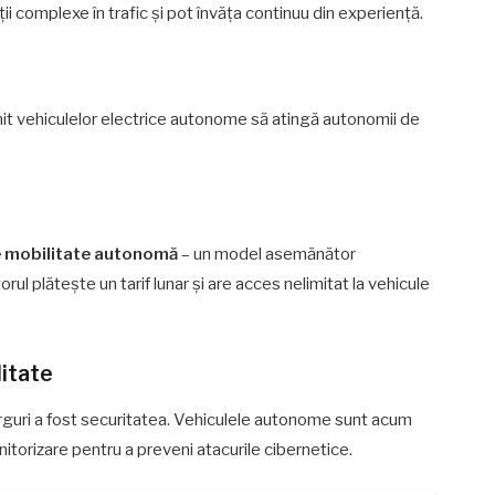
i complexe în trafic și pot învăța continuu din experiență.
ermit vehiculelor electrice autonome să atingă autonomii de
 mobilitate autonomă
– un model asemănător
rul plătește un tarif lunar și are acces nelimitat la vehicule
litate
rguri a fost securitatea. Vehiculele autonome sunt acum
torizare pentru a preveni atacurile cibernetice.