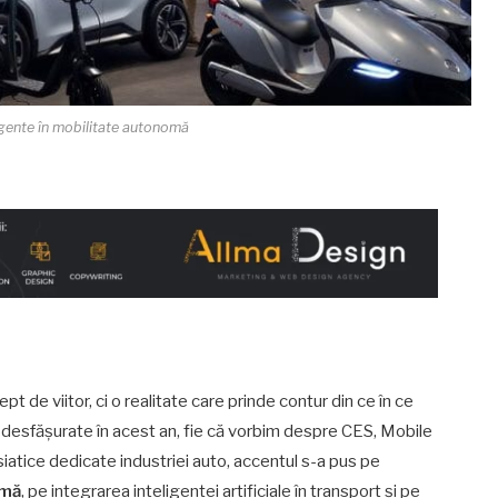
gente în mobilitate autonomă
de viitor, ci o realitate care prinde contur din ce în ce
e desfășurate în acest an, fie că vorbim despre CES, Mobile
tice dedicate industriei auto, accentul s-a pus pe
omă
, pe integrarea inteligenței artificiale în transport și pe