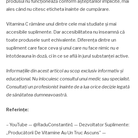
produsul nu funcționează conform așteptărilor implicite, mai
ales când nu citesc eticheta înainte de cumpărare.
Vitamina C rămâne unul dintre cele mai studiate și mai
accesibile suplimente. Dar accesibilitatea nu înseamnă că
toate produsele sunt echivalente. Diferența dintre un
supliment care face ceva și unul care nu face nimic nu e
întotdeauna în doză, ci în ce se află în jurul substanței active.
Informațiile din acest articol au scop exclusiv informativ și
educațional. Nu înlocuiesc consultul unui medic sau specialist.
Consultați un profesionist înainte de a lua orice decizie legată
de sănătatea dumneavoastră.
Referințe:
– YouTube — @RaduConstantin1 — Dezvoltator Suplimente:
„Producătorii De Vitamine Au Un Truc Ascuns” —