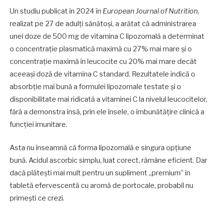
Un studiu publicat în 2024 în
European Journal of Nutrition
,
realizat pe 27 de adulți sănătoși, a arătat că administrarea
unei doze de 500 mg de vitamina C lipozomală a determinat
o concentrație plasmatică maximă cu 27% mai mare și o
concentrație maximă în leucocite cu 20% mai mare decât
aceeași doză de vitamina C standard. Rezultatele indică o
absorbție mai bună a formulei lipozomale testate și o
disponibilitate mai ridicată a vitaminei C la nivelul leucocitelor,
fără a demonstra însă, prin ele însele, o îmbunătățire clinică a
funcției imunitare.
Asta nu înseamnă că forma lipozomală e singura opțiune
bună. Acidul ascorbic simplu, luat corect, rămâne eficient. Dar
dacă plătești mai mult pentru un supliment „premium” în
tabletă efervescentă cu aromă de portocale, probabil nu
primești ce crezi.