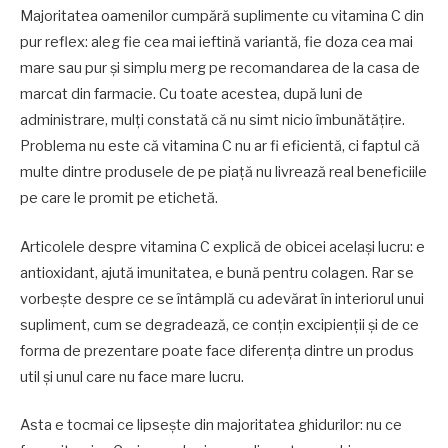
Majoritatea oamenilor cumpără suplimente cu vitamina C din
pur reflex: aleg fie cea mai ieftină variantă, fie doza cea mai
mare sau pur și simplu merg pe recomandarea de la casa de
marcat din farmacie. Cu toate acestea, după luni de
administrare, mulți constată că nu simt nicio îmbunătățire.
Problema nu este că vitamina C nu ar fi eficientă, ci faptul că
multe dintre produsele de pe piață nu livrează real beneficiile
pe care le promit pe etichetă.
Articolele despre vitamina C explică de obicei același lucru: e
antioxidant, ajută imunitatea, e bună pentru colagen. Rar se
vorbește despre ce se întâmplă cu adevărat în interiorul unui
supliment, cum se degradează, ce conțin excipienții și de ce
forma de prezentare poate face diferența dintre un produs
util și unul care nu face mare lucru.
Asta e tocmai ce lipsește din majoritatea ghidurilor: nu ce