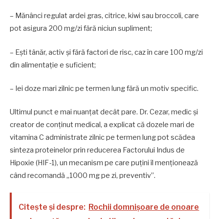
– Mănânci regulat ardei gras, citrice, kiwi sau broccoli, care
pot asigura 200 mg/zi fără niciun supliment;
– Ești tânăr, activ și fără factori de risc, caz în care 100 mg/zi
din alimentație e suficient;
– Iei doze mari zilnic pe termen lung fără un motiv specific.
Ultimul punct e mai nuanțat decât pare. Dr. Cezar, medic și
creator de conținut medical, a explicat că dozele mari de
vitamina C administrate zilnic pe termen lung pot scădea
sinteza proteinelor prin reducerea Factorului Indus de
Hipoxie (HIF-1), un mecanism pe care puțini îl menționează
când recomandă „1000 mg pe zi, preventiv”.
Citește și despre:
Rochii domnișoare de onoare