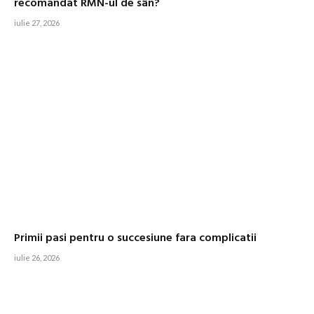
recomandat RMN-ul de sân?
iulie 27, 2026
Primii pasi pentru o succesiune fara complicatii
iulie 26, 2026