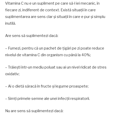
Vitamina C nu e un supliment pe care să-l iei mecanic, în
fiecare zi, indiferent de context. Există situații în care
suplimentarea are sens clar și situații în care e pur și simplu
inutilă.
Are sens să suplimentezi dacă:
– Fumezi, pentru că un pachet de țigări pe zi poate reduce
nivelul de vitamina C din organism cu până la 40%;
– Trăiești într-un mediu poluat sau ai un nivel ridicat de stres
oxidativ;
– Ai o dietă săracă în fructe și legume proaspete;
– Simți primele semne ale unei infecții respiratorii.
Nu are sens să suplimentezi dacă: