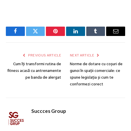
Facebook
Twitter
Pinterest
LinkedIn
Tumblr
Email
PREVIOUS ARTICLE
NEXT ARTICLE
Cum îți transformi rutina de
Norme de dotare cu coșuri de
fitness acasă cu antrenamente
gunoi în spații comerciale: ce
pe banda de alergat
spune legislația și cum te
conformezi corect
Succces Group