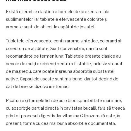
Există o ierarhie clară între formele de prezentare ale
suplimentelor, iar tabletele efervescente colorate și
aromate sunt, de obicei, la capătul de jos al ei.
Tabletele efervescente conțin arome sintetice, coloranți și
corectori de aciditate. Sunt convenabile, dar nu sunt
recomandate pe termen lung. Tabletele presate clasice au
nevoie de mulți excipienți pentru a fi stabile, inclusiv stearat
de magneziu, care poate îngreuna absorbția substanței
active. Capsulele uscate sunt mai bune, dar tot depind de
cât de bine se dizolvă în stomac.
Picăturile și formele lichide au o biodisponibilitate mai mare,
cu absorbție parțial directă în cavitatea bucală, fără să treacă
prin tot procesul digestiv. Iar vitamina C lipozomală este, în
prezent, forma cu cea mai bună absorbție documentată.