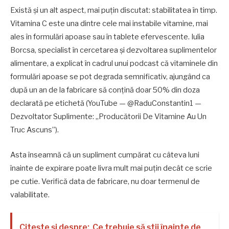
Există și un alt aspect, mai puțin discutat: stabilitatea în timp.
Vitamina C este una dintre cele mai instabile vitamine, mai
ales în formulări apoase sau în tablete efervescente. Iulia
Borcsa, specialist în cercetarea și dezvoltarea suplimentelor
alimentare, a explicat în cadrul unui podcast că vitaminele din
formulări apoase se pot degrada semnificativ, ajungând ca
după un an de la fabricare să conțină doar 50% din doza
declarată pe etichetă (YouTube — @RaduConstantin1 —
Dezvoltator Suplimente: „Producătorii De Vitamine Au Un
Truc Ascuns”).
Asta înseamnă că un supliment cumpărat cu câteva luni
înainte de expirare poate livra mult mai puțin decât ce scrie
pe cutie. Verifică data de fabricare, nu doar termenul de
valabilitate.
Citește și despre:
Ce trebuie să știi înainte de