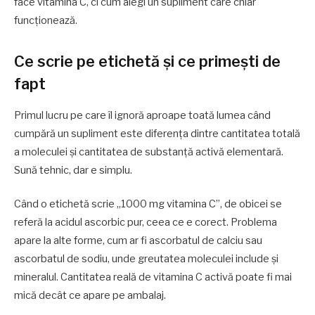
face vitamina C, ci cum alegi un supliment care chiar
funcționează.
Ce scrie pe etichetă și ce primești de
fapt
Primul lucru pe care îl ignoră aproape toată lumea când
cumpără un supliment este diferența dintre cantitatea totală
a moleculei și cantitatea de substanță activă elementară.
Sună tehnic, dar e simplu.
Când o etichetă scrie „1000 mg vitamina C”, de obicei se
referă la acidul ascorbic pur, ceea ce e corect. Problema
apare la alte forme, cum ar fi ascorbatul de calciu sau
ascorbatul de sodiu, unde greutatea moleculei include și
mineralul. Cantitatea reală de vitamina C activă poate fi mai
mică decât ce apare pe ambalaj.