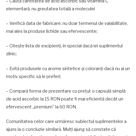
– Caută cantitatea de acid ascorbic sau vitamina C
elementară, nu greutatea totală a moleculei
– Verifică data de fabricare, nu doar termenul de valabilitate,
mai ales la produse lichide sau efervescente;
– Citește lista de excipienți, în special dacă iei suplimentul
zilnic;
– Evită produsele cu arome sintetice și coloranți dacă nu ai un
motiv specific să le preferi;
– Compară forma de prezentare cu prețul: o capsulă simplă
de acid ascorbic la 15 RON poate fi mai eficientă decât un
efervescent „premium” la 60 RON.
Comunitatea celor care urmăresc subiectul suplimentelor a
ajuns la o concluzie similară. Mulți ajung să constate că