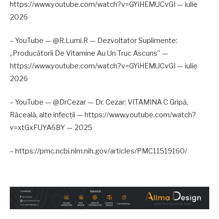
https://www.youtube.com/watch?v=GYiHEMUCvGI — iulie
2026
– YouTube — @R.Lumi.R — Dezvoltator Suplimente:
„Producătorii De Vitamine Au Un Truc Ascuns” —
https://www.youtube.com/watch?v=GYiHEMUCvGI — iulie
2026
– YouTube — @DrCezar — Dr. Cezar: VITAMINA C Gripă,
Răceală, alte infecții — https://www.youtube.com/watch?
v=xtGxFUYA6BY — 2025
– https://pmc.ncbi.nlm.nih.gov/articles/PMC11519160/