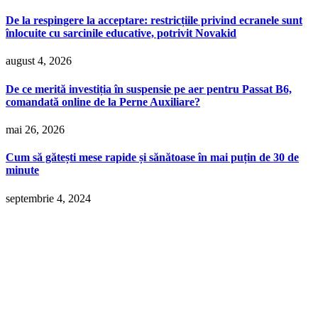
De la respingere la acceptare: restricțiile privind ecranele sunt
înlocuite cu sarcinile educative, potrivit Novakid
august 4, 2026
De ce merită investiția în suspensie pe aer pentru Passat B6,
comandată online de la Perne Auxiliare?
mai 26, 2026
Cum să gătești mese rapide și sănătoase în mai puțin de 30 de
minute
septembrie 4, 2024