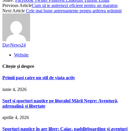
Share.
Facebook
Twitter
Pinterest
LinkedIn
Tumblr
Email
Previous Article
Cum să te antrenezi eficient pentru un maraton
Next Article
Cele mai bune antrenamente pentru arderea grăsimii
DayNews24
Website
Citește și despre
Primii pasi catre un stil de viata activ
iunie 4, 2026
Surf și sporturi nautice pe litoralul Mării Negre: Aventură,
adrenalină și libertate
aprilie 4, 2026
Sporturi nautice în aer liber: Caiac, paddleboarding și aventuri