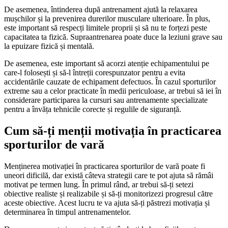
De asemenea, întinderea după antrenament ajută la relaxarea
mușchilor și la prevenirea durerilor musculare ulterioare. În plus,
este important să respecți limitele proprii și să nu te forțezi peste
capacitatea ta fizică. Supraantrenarea poate duce la leziuni grave sau
la epuizare fizică și mentală.
De asemenea, este important să acorzi atenție echipamentului pe
care-l folosești și să-l întreții corespunzator pentru a evita
accidentările cauzate de echipament defectuos. În cazul sporturilor
extreme sau a celor practicate în medii periculoase, ar trebui să iei în
considerare participarea la cursuri sau antrenamente specializate
pentru a învăța tehnicile corecte și regulile de siguranță.
Cum să-ți menții motivația în practicarea
sporturilor de vară
Menținerea motivației în practicarea sporturilor de vară poate fi
uneori dificilă, dar există câteva strategii care te pot ajuta să rămâi
motivat pe termen lung. În primul rând, ar trebui să-ți setezi
obiective realiste și realizabile și să-ți monitorizezi progresul către
aceste obiective. Acest lucru te va ajuta să-ți păstrezi motivația și
determinarea în timpul antrenamentelor.