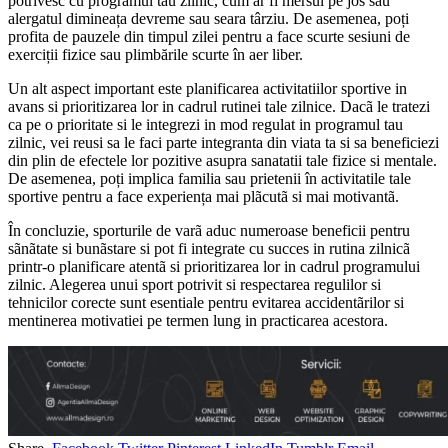
potrivesc cu programul tău zilnic, cum ar fi mersul pe jos sau
alergatul dimineața devreme sau seara târziu. De asemenea, poți
profita de pauzele din timpul zilei pentru a face scurte sesiuni de
exerciții fizice sau plimbările scurte în aer liber.
Un alt aspect important este planificarea activitatiilor sportive in
avans si prioritizarea lor in cadrul rutinei tale zilnice. Dacã le tratezi
ca pe o prioritate si le integrezi in mod regulat in programul tau
zilnic, vei reusi sa le faci parte integranta din viata ta si sa beneficiezi
din plin de efectele lor pozitive asupra sanatatii tale fizice si mentale.
De asemenea, poți implica familia sau prietenii în activitatile tale
sportive pentru a face experiența mai plãcutã si mai motivantã.
În concluzie, sporturile de varã aduc numeroase beneficii pentru
sãnãtate si bunãstare si pot fi integrate cu succes in rutina zilnicã
printr-o planificare atentã si prioritizarea lor in cadrul programului
zilnic. Alegerea unui sport potrivit si respectarea regulilor si
tehnicilor corecte sunt esentiale pentru evitarea accidentãrilor si
mentinerea motivatiei pe termen lung in practicarea acestora.