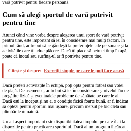
vară potrivit pentru fiecare persoană.
Cum să alegi sportul de vară potrivit
pentru tine
Atunci când vine vorba despre alegerea unui sport de vară potrivit
pentru tine, este important să iei în considerare mai mulți factori. În
primul rând, ar trebui să te gândești la preferințele tale personale și la
activitățile care îți aduc plăcere. Dacă îți place să petreci timp în apă,
poate că înotul sau surfing-ul ar fi potrivite pentru tine.
Citește și despre:
Exerciții simple pe care le poți face acasă
Dacă preferi activitățile în echipă, poți opta pentru fotbal sau volei
de plajă. De asemenea, ar trebui să iei în considerare și nivelul tău de
pregătire fizică și eventualele probleme de sănătate pe care le ai.
Dacă ești la început și nu ai o condiție fizică foarte bună, ar fi indicat
să optezi pentru sporturi mai ușoare, precum mersul pe bicicletă sau
plimbările în natură.
Un alt aspect important este disponibilitatea timpului pe care îl ai la
dispoziție pentru practicarea sportului. Dacă ai un program încărcat