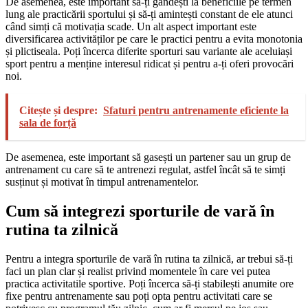
De asemenea, este important să-ți gândești la beneficiile pe termen
lung ale practicării sportului și să-ți amintești constant de ele atunci
când simți că motivația scade. Un alt aspect important este
diversificarea activităților pe care le practici pentru a evita monotonia
și plictiseala. Poți încerca diferite sporturi sau variante ale aceluiași
sport pentru a menține interesul ridicat și pentru a-ți oferi provocări
noi.
Citește și despre:
Sfaturi pentru antrenamente eficiente la
sala de forță
De asemenea, este important să gasești un partener sau un grup de
antrenament cu care să te antrenezi regulat, astfel încât să te simți
susținut și motivat în timpul antrenamentelor.
Cum să integrezi sporturile de vară în
rutina ta zilnică
Pentru a integra sporturile de vară în rutina ta zilnică, ar trebui să-ți
faci un plan clar și realist privind momentele în care vei putea
practica activitatile sportive. Poți încerca să-ți stabilești anumite ore
fixe pentru antrenamente sau poți opta pentru activitati care se