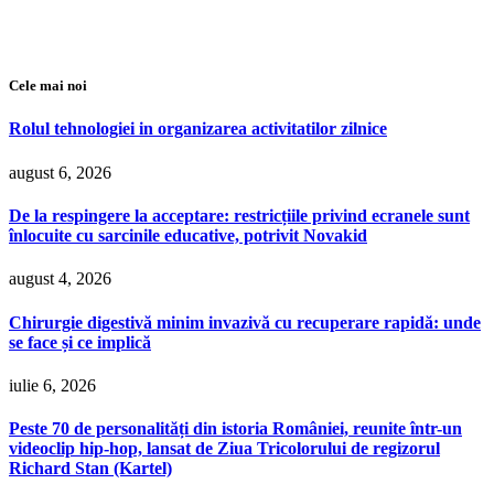
Cele mai noi
Rolul tehnologiei in organizarea activitatilor zilnice
august 6, 2026
De la respingere la acceptare: restricțiile privind ecranele sunt
înlocuite cu sarcinile educative, potrivit Novakid
august 4, 2026
Chirurgie digestivă minim invazivă cu recuperare rapidă: unde
se face și ce implică
iulie 6, 2026
Peste 70 de personalități din istoria României, reunite într-un
videoclip hip-hop, lansat de Ziua Tricolorului de regizorul
Richard Stan (Kartel)