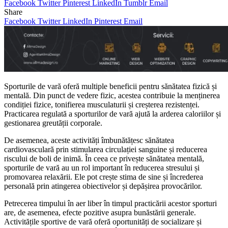
Facebook
Twitter
Pinterest
LinkedIn
Tumblr
Email
Share
Facebook
Twitter
LinkedIn
Pinterest
Email
Sporturile de vară oferă multiple beneficii pentru sănătatea fizică și
mentală. Din punct de vedere fizic, acestea contribuie la menținerea
condiției fizice, tonifierea musculaturii și creșterea rezistenței.
Practicarea regulată a sporturilor de vară ajută la arderea caloriilor și
gestionarea greutății corporale.
De asemenea, aceste activități îmbunătățesc sănătatea
cardiovasculară prin stimularea circulației sanguine și reducerea
riscului de boli de inimă. În ceea ce privește sănătatea mentală,
sporturile de vară au un rol important în reducerea stresului și
promovarea relaxării. Ele pot crește stima de sine și încrederea
personală prin atingerea obiectivelor și depășirea provocărilor.
Petrecerea timpului în aer liber în timpul practicării acestor sporturi
are, de asemenea, efecte pozitive asupra bunăstării generale.
Activitățile sportive de vară oferă oportunități de socializare și