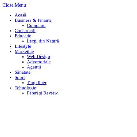
Close Menu
Acasă
Business & Finanțe
Companii
Construcții
Educație
Lecții din Natură
Lifestyle
Marketing
Web Design
Advertoriale
Agentii
Sănătate
Sport
Timp liber
Tehnologie
Păreri și Review