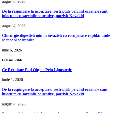
august 6, 2026
De la respingere la acceptare: restricțiile privind ecranele sunt
înlocuite cu sarcinile educative, potrivit Novakid
august 4, 2026
Chirurgie digestivă minim invazivă cu recuperare rapidă: unde
se face și ce implică
iulie 6, 2026
Cele mai citite
Ce Rezultate Poți Obține Prin Liposucție
iunie 1, 2026
De la respingere la acceptare: restricțiile privind ecranele sunt
înlocuite cu sarcinile educative, potrivit Novakid
august 4, 2026