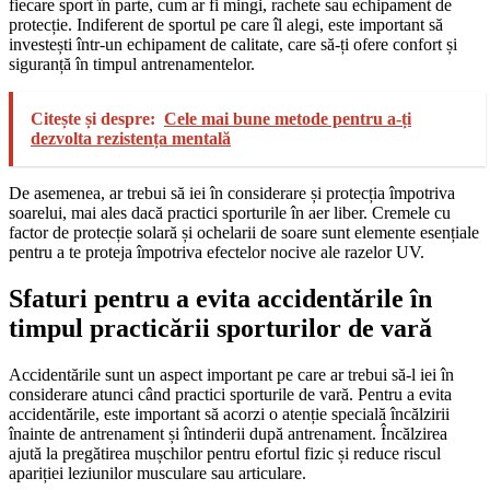
fiecare sport în parte, cum ar fi mingi, rachete sau echipament de
protecție. Indiferent de sportul pe care îl alegi, este important să
investești într-un echipament de calitate, care să-ți ofere confort și
siguranță în timpul antrenamentelor.
Citește și despre:
Cele mai bune metode pentru a-ți
dezvolta rezistența mentală
De asemenea, ar trebui să iei în considerare și protecția împotriva
soarelui, mai ales dacă practici sporturile în aer liber. Cremele cu
factor de protecție solară și ochelarii de soare sunt elemente esențiale
pentru a te proteja împotriva efectelor nocive ale razelor UV.
Sfaturi pentru a evita accidentările în
timpul practicării sporturilor de vară
Accidentările sunt un aspect important pe care ar trebui să-l iei în
considerare atunci când practici sporturile de vară. Pentru a evita
accidentările, este important să acorzi o atenție specială încălzirii
înainte de antrenament și întinderii după antrenament. Încălzirea
ajută la pregătirea mușchilor pentru efortul fizic și reduce riscul
apariției leziunilor musculare sau articulare.