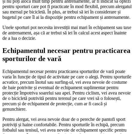
și nu poți aloca mult timp pentru antrenamente, ar fi indicat să optezi
pentru sporturi care pot fi practicate în mod flexibil, precum alergatul
sau mersul pe bicicletă. În plus, ar trebui să iei în considerare și
bugetul pe care îl ai la dispoziție pentru echipament și antrenamente.
Unele sporturi pot necesita investiții mai mari în echipament sau taxe
de antrenament, așa că ar trebui să iei în calcul acest aspect înainte
de a lua o decizie.
Echipamentul necesar pentru practicarea
sporturilor de vară
Echipamentul necesar pentru practicarea sporturilor de vară poate
varia în funcție de tipul de activitate pe care o alegi. Pentru sporturile
acvatice, precum înotul sau surfing-ul, vei avea nevoie de costume
de baie potrivite și eventual de echipament suplimentar pentru
protecție împotriva soarelui sau apei. Pentru ciclism, vei avea nevoie
de o bicicletă potrivită pentru terenul pe care vrei să o folosești,
precum și de echipament de protecție, cum ar fi cască și
genunchiere.
Pentru alergat, vei avea nevoie doar de o pereche de pantofi sport
potriviți și haine confortabile. Pentru sporturile în echipă, precum
fotbalul sau tenisul, vei avea nevoie de echipament specific pentru