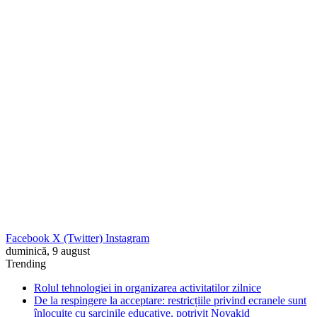
Facebook
X (Twitter)
Instagram
duminică, 9 august
Trending
Rolul tehnologiei in organizarea activitatilor zilnice
De la respingere la acceptare: restricțiile privind ecranele sunt
înlocuite cu sarcinile educative, potrivit Novakid