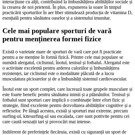
interacțiune cu alții, contribuind la îmbunătățirea abilităților sociale și
la crearea de noi prietenii. În plus, expunerea la soare în timpul
practicării sporturilor în aer liber stimulează producția de vitamina D,
esențială pentru sănătatea oaselor și a sistemului imunitar.
Cele mai populare sporturi de vară
pentru menținerea formei fizice
Există o varietate mare de sporturi de vară care pot fi practicate
pentru a ne menține în formă fizică. Printre cele mai populare se
numără alergatul, ciclismul, înotul, tenisul și fotbalul. Alergatul este
o activitate excelentă pentru arderea caloriilor și îmbunătățirea
rezistenței, iar ciclismul este o modalitate plăcută de a lucra
musculatura picioarelor și de a îmbunătăți sistemul cardiovascular.
Înotul este un sport complet, care lucrează toate grupele musculare și
este foarte benefic pentru sănătatea inimii și a plămânilor. Tenisul și
fotbalul sunt sporturi care implică o combinație între efort fizic și
strategie, fiind excelente pentru dezvoltarea abilităților cognitive și a
reflexelor. Pe lângă acestea, există și sporturi mai extreme, precum
surfing-ul, kitesurfing-ul sau escalada, care sunt potrivite pentru cei
care caută senzații tari și provocări mai intense.
Indiferent de preferințele fiecăruia, există cu siguranță un sport de