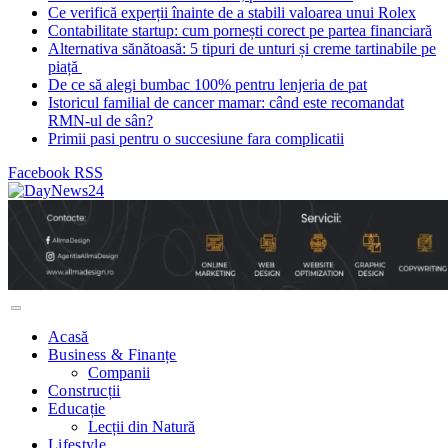
Ce verifică experții înainte de a stabili valoarea unui Rolex
Contabilitate startup: cum pornești corect pe partea financiară
Alternativa sănătoasă: 5 tipuri de unturi și creme tartinabile pe
piață
De ce să alegi bumbac 100% pentru lenjeria de pat
Istoricul familial de cancer mamar: când este recomandat
RMN-ul de sân?
Primii pasi pentru o succesiune fara complicatii
Facebook
RSS
Acasă
Business & Finanțe
Companii
Construcții
Educație
Lecții din Natură
Lifestyle