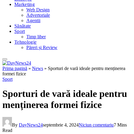
Marketing
Web Design
Advertoriale
Agentii
Sănătate
Sport
Timp liber
Tehnologie
Păreri și Review
Prima pagină
»
News
»
Sporturi de vară ideale pentru menținerea
formei fizice
Sport
Sporturi de vară ideale pentru
menținerea formei fizice
By
DayNews24
septembrie 4, 2024
Niciun comentariu
7 Mins
Read