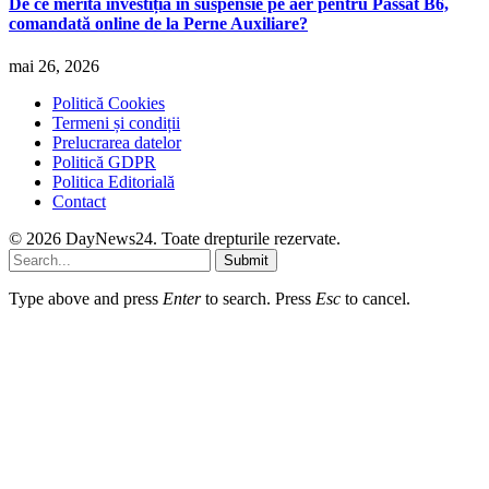
De ce merită investiția în suspensie pe aer pentru Passat B6,
comandată online de la Perne Auxiliare?
mai 26, 2026
Politică Cookies
Termeni și condiții
Prelucrarea datelor
Politică GDPR
Politica Editorială
Contact
© 2026 DayNews24. Toate drepturile rezervate.
Submit
Type above and press
Enter
to search. Press
Esc
to cancel.