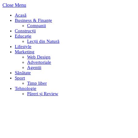
Close Menu
Acasă
Business & Finanțe
Companii
Construcții
Educație
Lecții din Natură
Lifestyle
Marketing
Web Design
Advertoriale
Agentii
Sănătate
Sport
Timp liber
Tehnologie
Păreri și Review