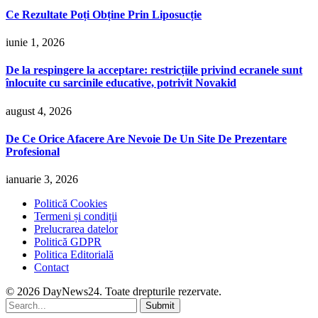
Ce Rezultate Poți Obține Prin Liposucție
iunie 1, 2026
De la respingere la acceptare: restricțiile privind ecranele sunt
înlocuite cu sarcinile educative, potrivit Novakid
august 4, 2026
De Ce Orice Afacere Are Nevoie De Un Site De Prezentare
Profesional
ianuarie 3, 2026
Politică Cookies
Termeni și condiții
Prelucrarea datelor
Politică GDPR
Politica Editorială
Contact
© 2026 DayNews24. Toate drepturile rezervate.
Submit