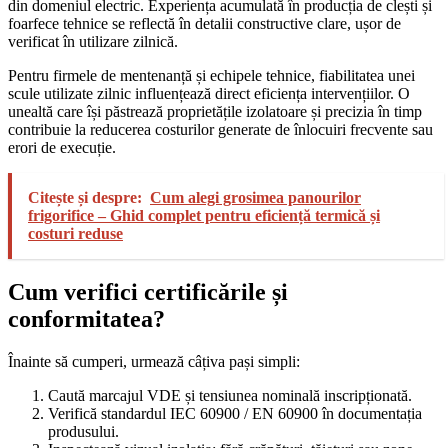
din domeniul electric. Experiența acumulată în producția de clești și
foarfece tehnice se reflectă în detalii constructive clare, ușor de
verificat în utilizare zilnică.
Pentru firmele de mentenanță și echipele tehnice, fiabilitatea unei
scule utilizate zilnic influențează direct eficiența intervențiilor. O
unealtă care își păstrează proprietățile izolatoare și precizia în timp
contribuie la reducerea costurilor generate de înlocuiri frecvente sau
erori de execuție.
Citește și despre:
Cum alegi grosimea panourilor
frigorifice – Ghid complet pentru eficiență termică și
costuri reduse
Cum verifici certificările și
conformitatea?
Înainte să cumperi, urmează câțiva pași simpli:
Caută marcajul VDE și tensiunea nominală inscripționată.
Verifică standardul IEC 60900 / EN 60900 în documentația
produsului.