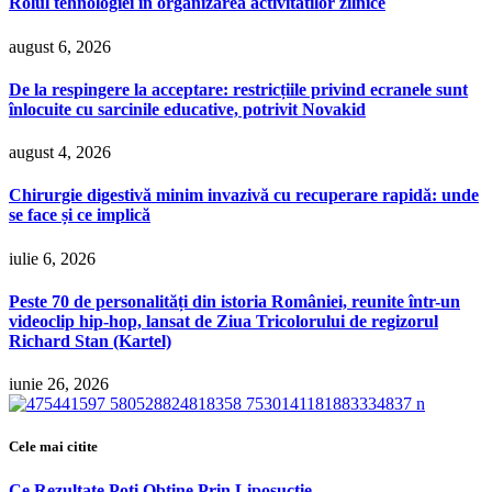
Rolul tehnologiei in organizarea activitatilor zilnice
august 6, 2026
De la respingere la acceptare: restricțiile privind ecranele sunt
înlocuite cu sarcinile educative, potrivit Novakid
august 4, 2026
Chirurgie digestivă minim invazivă cu recuperare rapidă: unde
se face și ce implică
iulie 6, 2026
Peste 70 de personalități din istoria României, reunite într-un
videoclip hip-hop, lansat de Ziua Tricolorului de regizorul
Richard Stan (Kartel)
iunie 26, 2026
Cele mai citite
Ce Rezultate Poți Obține Prin Liposucție