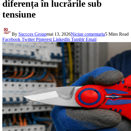
diferența în lucrările sub
tensiune
By
Succces Group
mai 13, 2026
Niciun comentariu
5 Mins Read
Facebook
Twitter
Pinterest
LinkedIn
Tumblr
Email