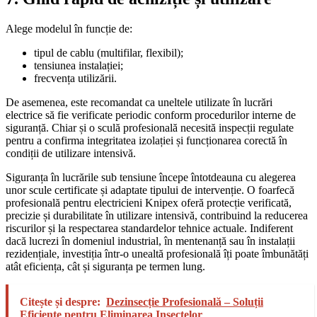
Alege modelul în funcție de:
tipul de cablu (multifilar, flexibil);
tensiunea instalației;
frecvența utilizării.
De asemenea, este recomandat ca uneltele utilizate în lucrări
electrice să fie verificate periodic conform procedurilor interne de
siguranță. Chiar și o sculă profesională necesită inspecții regulate
pentru a confirma integritatea izolației și funcționarea corectă în
condiții de utilizare intensivă.
Siguranța în lucrările sub tensiune începe întotdeauna cu alegerea
unor scule certificate și adaptate tipului de intervenție. O foarfecă
profesională pentru electricieni Knipex oferă protecție verificată,
precizie și durabilitate în utilizare intensivă, contribuind la reducerea
riscurilor și la respectarea standardelor tehnice actuale. Indiferent
dacă lucrezi în domeniul industrial, în mentenanță sau în instalații
rezidențiale, investiția într-o unealtă profesională îți poate îmbunătăți
atât eficiența, cât și siguranța pe termen lung.
Citește și despre:
Dezinsecție Profesională – Soluții
Eficiente pentru Eliminarea Insectelor