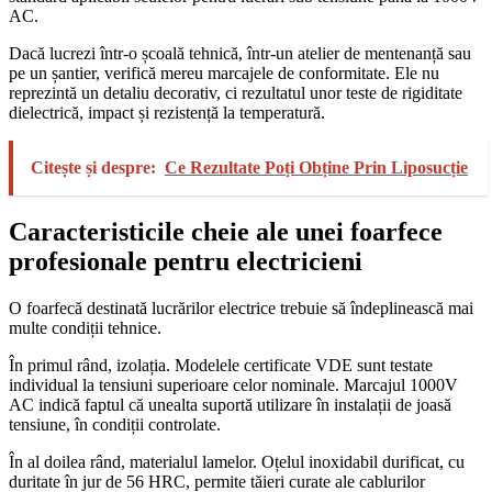
AC.
Dacă lucrezi într-o școală tehnică, într-un atelier de mentenanță sau
pe un șantier, verifică mereu marcajele de conformitate. Ele nu
reprezintă un detaliu decorativ, ci rezultatul unor teste de rigiditate
dielectrică, impact și rezistență la temperatură.
Citește și despre:
Ce Rezultate Poți Obține Prin Liposucție
Caracteristicile cheie ale unei foarfece
profesionale pentru electricieni
O foarfecă destinată lucrărilor electrice trebuie să îndeplinească mai
multe condiții tehnice.
În primul rând, izolația. Modelele certificate VDE sunt testate
individual la tensiuni superioare celor nominale. Marcajul 1000V
AC indică faptul că unealta suportă utilizare în instalații de joasă
tensiune, în condiții controlate.
În al doilea rând, materialul lamelor. Oțelul inoxidabil durificat, cu
duritate în jur de 56 HRC, permite tăieri curate ale cablurilor