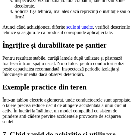
Inspectează vizual izolația: fără crăpături, tăieturi sau zone
decolorate.
Solicită fișa tehnică, mai ales dacă reprezinți o instituție sau o
firmă.
Atunci când achiziționezi diferite
scule și unelte
, verifică descrierile
tehnice și asigură-te că produsul corespunde aplicației tale.
Îngrijire și durabilitate pe șantier
Pentru rezultate stabile, curăță lamele după utilizare și păstrează
foarfeca într-un spațiu uscat. Nu o folosi pentru conductori solizi
peste capacitatea recomandată. Inspectează periodic izolația și
înlocuiește unealta dacă observi deteriorări.
Exemple practice din teren
Într-un tablou electric aglomerat, unde conductoarele sunt apropiate,
o tăiere precisă reduce riscul de atingere accidentală a unui circuit
activ. În lucrări la înălțime, un model compatibil cu sistem de
prindere anti-cădere previne accidentele provocate de scăparea
sculei.
7. Ghid rapid de achiziție și utilizare