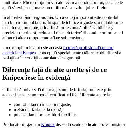
multifilare. Micro-dinții previn alunecarea conductorului, ceea ce te
ajută să eviți secționarea neuniformă sau zdrențuirea firelor.
În al treilea rând, ergonomia. Un avantaj important este controlul
mai bun în timpul tăierii. În spațiile tehnice înguste sau în tablourile
electrice aglomerate, o foarfecă profesională oferă stabilitate și
precizie superioară, reducând riscul deteriorării conductorilor sau al
atingerii altor componente aflate sub tensiune.
Un exemplu relevant este această
foarfecă profesională pentru
electricieni Knipex
, concepută special pentru tăierea cablurilor și a
izolațiilor în condiții controlate de siguranță.
Diferențe față de alte unelte și de ce
Knipex iese în evidență
O foarfecă universală din magazinul de bricolaj nu trece prin
aceleași teste ca un model certificat VDE. Diferența apare la:
controlul tăierii în spații înguste;
rezistența izolației la uzură;
precizia lamelor la cabluri flexibile.
Producătorul german
Knipex
dezvoltă scule dedicate profesioniștilor