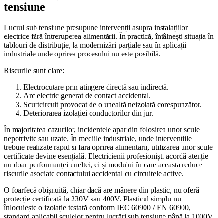
tensiune
Lucrul sub tensiune presupune intervenții asupra instalațiilor
electrice fără întreruperea alimentării. În practică, întâlnești situația în
tablouri de distribuție, la modernizări parțiale sau în aplicații
industriale unde oprirea procesului nu este posibilă.
Riscurile sunt clare:
Electrocutare prin atingere directă sau indirectă.
Arc electric generat de contact accidental.
Scurtcircuit provocat de o unealtă neizolată corespunzător.
Deteriorarea izolației conductorilor din jur.
În majoritatea cazurilor, incidentele apar din folosirea unor scule
nepotrivite sau uzate. În mediile industriale, unde intervențiile
trebuie realizate rapid și fără oprirea alimentării, utilizarea unor scule
certificate devine esențială. Electricienii profesioniști acordă atenție
nu doar performanței uneltei, ci și modului în care aceasta reduce
riscurile asociate contactului accidental cu circuitele active.
O foarfecă obișnuită, chiar dacă are mânere din plastic, nu oferă
protecție certificată la 230V sau 400V. Plasticul simplu nu
înlocuiește o izolație testată conform IEC 60900 / EN 60900,
standard aplicabil sculelor pentru lucrări sub tensiune până la 1000V