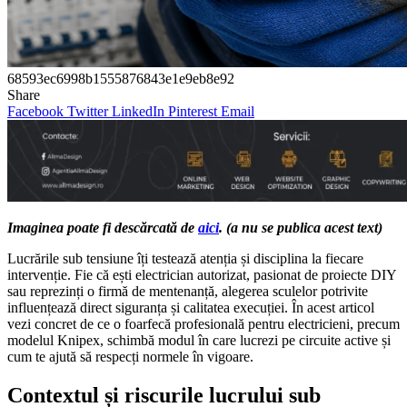
68593ec6998b1555876843e1e9eb8e92
Share
Facebook
Twitter
LinkedIn
Pinterest
Email
Imaginea poate fi descărcată de
aici
. (a nu se publica acest text)
Lucrările sub tensiune îți testează atenția și disciplina la fiecare
intervenție. Fie că ești electrician autorizat, pasionat de proiecte DIY
sau reprezinți o firmă de mentenanță, alegerea sculelor potrivite
influențează direct siguranța și calitatea execuției. În acest articol
vezi concret de ce o foarfecă profesională pentru electricieni, precum
modelul Knipex, schimbă modul în care lucrezi pe circuite active și
cum te ajută să respecți normele în vigoare.
Contextul și riscurile lucrului sub