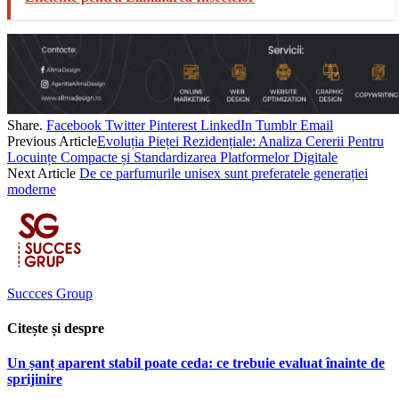
Share.
Facebook
Twitter
Pinterest
LinkedIn
Tumblr
Email
Previous Article
Evoluția Pieței Rezidențiale: Analiza Cererii Pentru
Locuințe Compacte și Standardizarea Platformelor Digitale
Next Article
De ce parfumurile unisex sunt preferatele generației
moderne
Succces Group
Citește și despre
Un șanț aparent stabil poate ceda: ce trebuie evaluat înainte de
sprijinire