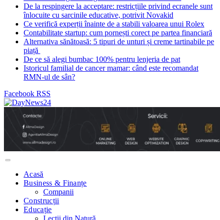
De la respingere la acceptare: restricțiile privind ecranele sunt
înlocuite cu sarcinile educative, potrivit Novakid
Ce verifică experții înainte de a stabili valoarea unui Rolex
Contabilitate startup: cum pornești corect pe partea financiară
Alternativa sănătoasă: 5 tipuri de unturi și creme tartinabile pe
piață
De ce să alegi bumbac 100% pentru lenjeria de pat
Istoricul familial de cancer mamar: când este recomandat
RMN-ul de sân?
Facebook
RSS
Acasă
Business & Finanțe
Companii
Construcții
Educație
Lecții din Natură