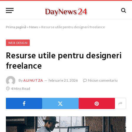
Prima pagină
»
News
»
Resurse utile pentru designeri freelance
WEB DESIGN
Resurse utile pentru designeri
freelance
By
ALINUTZA
februarie 21, 2026
Niciun comentariu
4 Mins Read