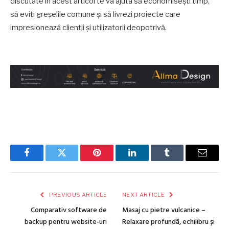
discutate în acest articol te va ajuta să economisești timp,
să eviți greșelile comune și să livrezi proiecte care
impresionează clienții și utilizatorii deopotrivă.
Facebook
Twitter
Pinterest
LinkedIn
Tumblr
Email
PREVIOUS ARTICLE
NEXT ARTICLE
Comparativ software de
Masaj cu pietre vulcanice –
backup pentru website-uri
Relaxare profundă, echilibru și