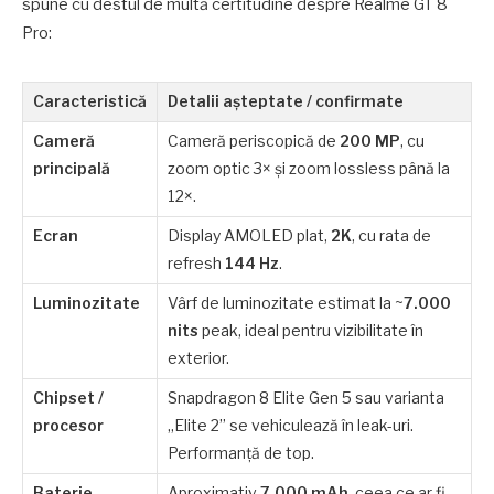
spune cu destul de multă certitudine despre Realme GT 8
Pro:
Caracteristică
Detalii aşteptate / confirmate
Cameră
Cameră periscopică de
200 MP
, cu
principală
zoom optic 3× şi zoom lossless până la
12×.
Ecran
Display AMOLED plat,
2K
, cu rata de
refresh
144 Hz
.
Luminozitate
Vârf de luminozitate estimat la ~
7.000
nits
peak, ideal pentru vizibilitate în
exterior.
Chipset /
Snapdragon 8 Elite Gen 5 sau varianta
procesor
„Elite 2” se vehiculează în leak-uri.
Performanţă de top.
Baterie
Aproximativ
7.000 mAh
, ceea ce ar fi