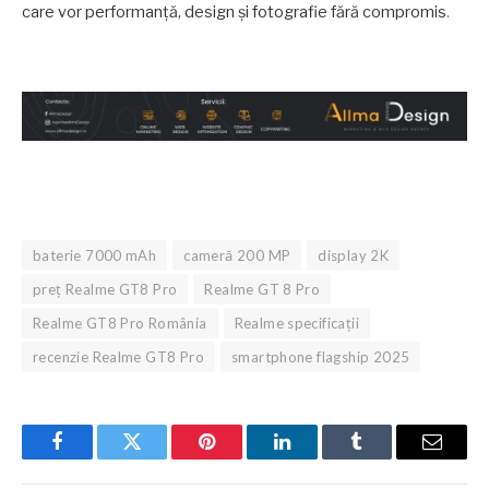
care vor performanţă, design şi fotografie fără compromis
.
baterie 7000 mAh
cameră 200 MP
display 2K
preţ Realme GT8 Pro
Realme GT 8 Pro
Realme GT8 Pro România
Realme specificaţii
recenzie Realme GT8 Pro
smartphone flagship 2025
Facebook
Twitter
Pinterest
LinkedIn
Tumblr
Email