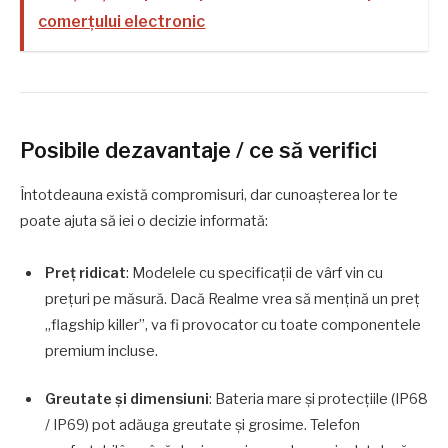
comerțului electronic
Posibile dezavantaje / ce să verifici
Întotdeauna există compromisuri, dar cunoaşterea lor te
poate ajuta să iei o decizie informată:
Preţ ridicat
: Modelele cu specificaţii de vârf vin cu
preţuri pe măsură. Dacă Realme vrea să menţină un preţ
„flagship killer”, va fi provocator cu toate componentele
premium incluse.
Greutate şi dimensiuni
: Bateria mare şi protecţiile (IP68
/ IP69) pot adăuga greutate şi grosime. Telefon