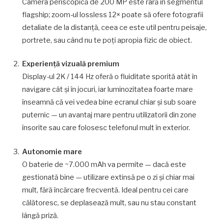
Camera periscopică de 200 MP este rară în segmentul
flagship; zoom-ul lossless 12× poate să ofere fotografii
detaliate de la distanţă, ceea ce este util pentru peisaje,
portrete, sau când nu te poţi apropia fizic de obiect.
Experienţă vizuală premium
Display-ul 2K / 144 Hz oferă o fluiditate sporită atât în
navigare cât şi în jocuri, iar luminozitatea foarte mare
înseamnă că vei vedea bine ecranul chiar şi sub soare
puternic — un avantaj mare pentru utilizatorii din zone
însorite sau care folosesc telefonul mult în exterior.
Autonomie mare
O baterie de ~7.000 mAh va permite — dacă este
gestionată bine — utilizare extinsă pe o zi şi chiar mai
mult, fără încărcare frecventă. Ideal pentru cei care
călătoresc, se deplasează mult, sau nu stau constant
lângă priză.