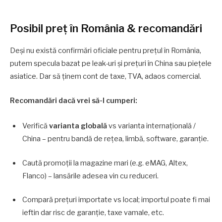
Posibil preţ în România & recomandări
Deşi nu există confirmări oficiale pentru preţul în România,
putem specula bazat pe leak-uri şi preţuri în China sau pieţele
asiatice. Dar să ţinem cont de taxe, TVA, adaos comercial.
Recomandări dacă vrei să-l cumperi:
Verifică
varianta globală
vs varianta internațională /
China – pentru bandă de rețea, limbă, software, garanţie.
Caută promoţii la magazine mari (e.g. eMAG, Altex,
Flanco) – lansările adesea vin cu reduceri.
Compară preţuri importate vs local; importul poate fi mai
ieftin dar risc de garanţie, taxe vamale, etc.