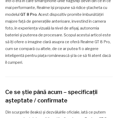
Într-o eră în care smartphone-urile flagship devin din ce în ce
mai performante, Realme îşi propune să ridice ştacheta cu
modelul
GT 8 Pro
. Acest dispozitiv promite îmbunătăţiri
majore faţă de generaţiile anterioare, investind în camera
foto, în experienţa vizuală la nivel de afişaj, autonomia
bateriei şi puterea de procesare. Scopul acestui articol este
să îţi ofere o imagine clară asupra ce oferă Realme GT 8 Pro,
cum se compară cu altele, de ce ar putea fi o alegere
inteligentă pentru piaţa românească şi la ce să fii atent dacă
îl cumperi.
Ce se ştie până acum – specificaţii
aşteptate / confirmate
Din scurgerile (leaks) şi dezvăluirile oficiale, iată ce putem