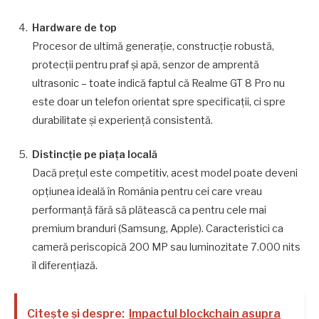
Hardware de top
Procesor de ultimă generaţie, construcţie robustă,
protecții pentru praf şi apă, senzor de amprentă
ultrasonic – toate indică faptul că Realme GT 8 Pro nu
este doar un telefon orientat spre specificaţii, ci spre
durabilitate şi experienţă consistentă.
Distincţie pe piaţa locală
Dacă preţul este competitiv, acest model poate deveni
opţiunea ideală în România pentru cei care vreau
performanţă fără să plătească ca pentru cele mai
premium branduri (Samsung, Apple). Caracteristici ca
cameră periscopică 200 MP sau luminozitate 7.000 nits
îl diferenţiază.
Citește și despre:
Impactul blockchain asupra