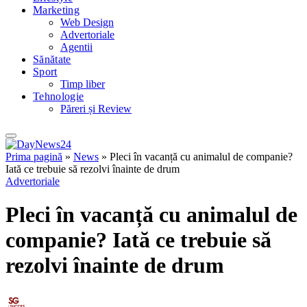
Marketing
Web Design
Advertoriale
Agentii
Sănătate
Sport
Timp liber
Tehnologie
Păreri și Review
Prima pagină
»
News
»
Pleci în vacanță cu animalul de companie?
Iată ce trebuie să rezolvi înainte de drum
Advertoriale
Pleci în vacanță cu animalul de
companie? Iată ce trebuie să
rezolvi înainte de drum