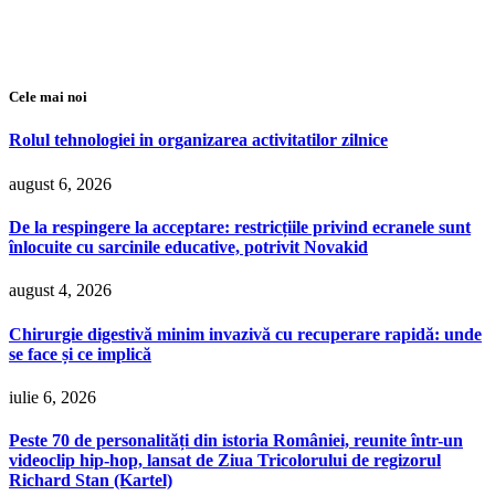
Cele mai noi
Rolul tehnologiei in organizarea activitatilor zilnice
august 6, 2026
De la respingere la acceptare: restricțiile privind ecranele sunt
înlocuite cu sarcinile educative, potrivit Novakid
august 4, 2026
Chirurgie digestivă minim invazivă cu recuperare rapidă: unde
se face și ce implică
iulie 6, 2026
Peste 70 de personalități din istoria României, reunite într-un
videoclip hip-hop, lansat de Ziua Tricolorului de regizorul
Richard Stan (Kartel)