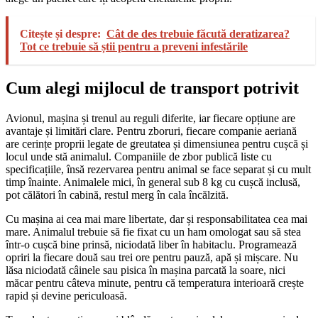
Citește și despre:
Cât de des trebuie făcută deratizarea?
Tot ce trebuie să știi pentru a preveni infestările
Cum alegi mijlocul de transport potrivit
Avionul, mașina și trenul au reguli diferite, iar fiecare opțiune are
avantaje și limitări clare. Pentru zboruri, fiecare companie aeriană
are cerințe proprii legate de greutatea și dimensiunea pentru cușcă și
locul unde stă animalul. Companiile de zbor publică liste cu
specificațiile, însă rezervarea pentru animal se face separat și cu mult
timp înainte. Animalele mici, în general sub 8 kg cu cușcă inclusă,
pot călători în cabină, restul merg în cala încălzită.
Cu mașina ai cea mai mare libertate, dar și responsabilitatea cea mai
mare. Animalul trebuie să fie fixat cu un ham omologat sau să stea
într-o cușcă bine prinsă, niciodată liber în habitaclu. Programează
opriri la fiecare două sau trei ore pentru pauză, apă și mișcare. Nu
lăsa niciodată câinele sau pisica în mașina parcată la soare, nici
măcar pentru câteva minute, pentru că temperatura interioară crește
rapid și devine periculoasă.