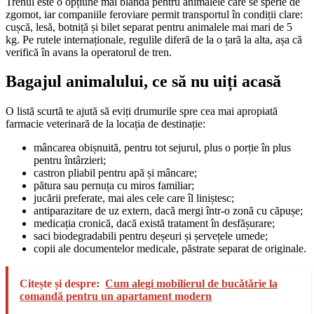
Trenul este o opțiune mai blândă pentru animalele care se sperie de
zgomot, iar companiile feroviare permit transportul în condiții clare:
cușcă, lesă, botniță și bilet separat pentru animalele mai mari de 5
kg. Pe rutele internaționale, regulile diferă de la o țară la alta, așa că
verifică în avans la operatorul de tren.
Bagajul animalului, ce să nu uiți acasă
O listă scurtă te ajută să eviți drumurile spre cea mai apropiată
farmacie veterinară de la locația de destinație:
mâncarea obișnuită, pentru tot sejurul, plus o porție în plus
pentru întârzieri;
castron pliabil pentru apă și mâncare;
pătura sau pernuța cu miros familiar;
jucării preferate, mai ales cele care îl liniștesc;
antiparazitare de uz extern, dacă mergi într-o zonă cu căpușe;
medicația cronică, dacă există tratament în desfășurare;
saci biodegradabili pentru deșeuri și șervețele umede;
copii ale documentelor medicale, păstrate separat de originale.
Citește și despre:
Cum alegi mobilierul de bucătărie la
comandă pentru un apartament modern