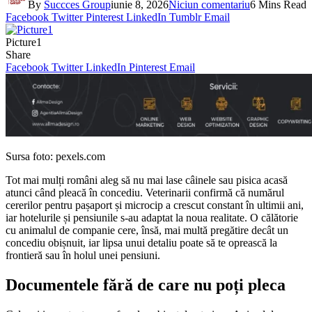
By
Succces Group
iunie 8, 2026
Niciun comentariu
6 Mins Read
Facebook
Twitter
Pinterest
LinkedIn
Tumblr
Email
Picture1
Share
Facebook
Twitter
LinkedIn
Pinterest
Email
Sursa foto: pexels.com
Tot mai mulți români aleg să nu mai lase câinele sau pisica acasă
atunci când pleacă în concediu. Veterinarii confirmă că numărul
cererilor pentru pașaport și microcip a crescut constant în ultimii ani,
iar hotelurile și pensiunile s-au adaptat la noua realitate. O călătorie
cu animalul de companie cere, însă, mai multă pregătire decât un
concediu obișnuit, iar lipsa unui detaliu poate să te oprească la
frontieră sau în holul unei pensiuni.
Documentele fără de care nu poți pleca