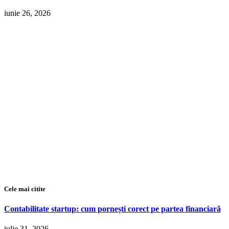
iunie 26, 2026
Cele mai citite
Contabilitate startup: cum pornești corect pe partea financiară
iulie 31, 2026