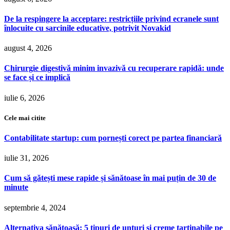
De la respingere la acceptare: restricțiile privind ecranele sunt
înlocuite cu sarcinile educative, potrivit Novakid
august 4, 2026
Chirurgie digestivă minim invazivă cu recuperare rapidă: unde
se face și ce implică
iulie 6, 2026
Cele mai citite
Contabilitate startup: cum pornești corect pe partea financiară
iulie 31, 2026
Cum să gătești mese rapide și sănătoase în mai puțin de 30 de
minute
septembrie 4, 2024
Alternativa sănătoasă: 5 tipuri de unturi și creme tartinabile pe