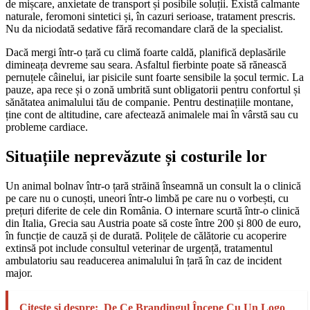
de mișcare, anxietate de transport și posibile soluții. Există calmante
naturale, feromoni sintetici și, în cazuri serioase, tratament prescris.
Nu da niciodată sedative fără recomandare clară de la specialist.
Dacă mergi într-o țară cu climă foarte caldă, planifică deplasările
dimineața devreme sau seara. Asfaltul fierbinte poate să rănească
pernuțele câinelui, iar pisicile sunt foarte sensibile la șocul termic. La
pauze, apa rece și o zonă umbrită sunt obligatorii pentru confortul și
sănătatea animalului tău de companie. Pentru destinațiile montane,
ține cont de altitudine, care afectează animalele mai în vârstă sau cu
probleme cardiace.
Situațiile neprevăzute și costurile lor
Un animal bolnav într-o țară străină înseamnă un consult la o clinică
pe care nu o cunoști, uneori într-o limbă pe care nu o vorbești, cu
prețuri diferite de cele din România. O internare scurtă într-o clinică
din Italia, Grecia sau Austria poate să coste între 200 și 800 de euro,
în funcție de cauză și de durată. Polițele de călătorie cu acoperire
extinsă pot include consultul veterinar de urgență, tratamentul
ambulatoriu sau readucerea animalului în țară în caz de incident
major.
Citește și despre:
De Ce Brandingul Începe Cu Un Logo