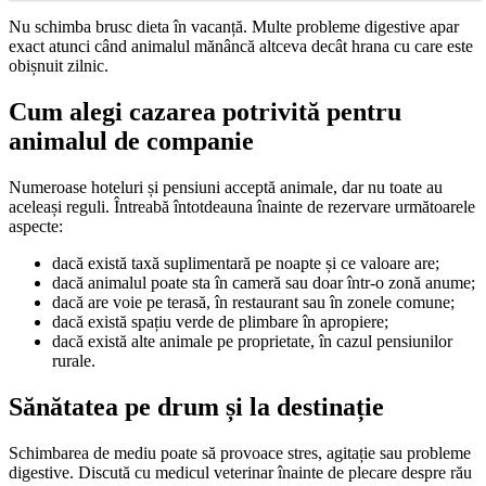
Nu schimba brusc dieta în vacanță. Multe probleme digestive apar
exact atunci când animalul mănâncă altceva decât hrana cu care este
obișnuit zilnic.
Cum alegi cazarea potrivită pentru
animalul de companie
Numeroase hoteluri și pensiuni acceptă animale, dar nu toate au
aceleași reguli. Întreabă întotdeauna înainte de rezervare următoarele
aspecte:
dacă există taxă suplimentară pe noapte și ce valoare are;
dacă animalul poate sta în cameră sau doar într-o zonă anume;
dacă are voie pe terasă, în restaurant sau în zonele comune;
dacă există spațiu verde de plimbare în apropiere;
dacă există alte animale pe proprietate, în cazul pensiunilor
rurale.
Sănătatea pe drum și la destinație
Schimbarea de mediu poate să provoace stres, agitație sau probleme
digestive. Discută cu medicul veterinar înainte de plecare despre rău