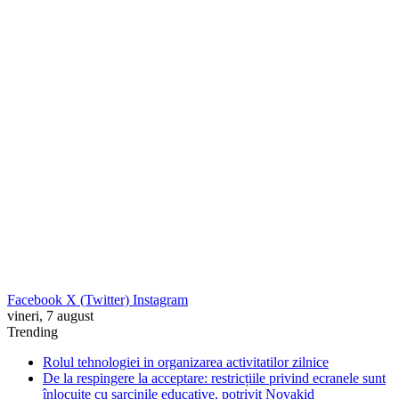
Facebook
X (Twitter)
Instagram
vineri, 7 august
Trending
Rolul tehnologiei in organizarea activitatilor zilnice
De la respingere la acceptare: restricțiile privind ecranele sunt
înlocuite cu sarcinile educative, potrivit Novakid