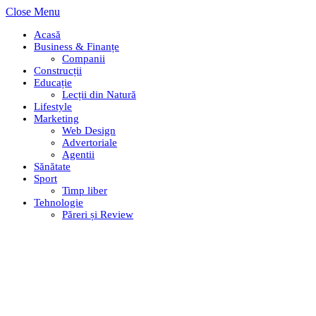
Close Menu
Acasă
Business & Finanțe
Companii
Construcții
Educație
Lecții din Natură
Lifestyle
Marketing
Web Design
Advertoriale
Agentii
Sănătate
Sport
Timp liber
Tehnologie
Păreri și Review