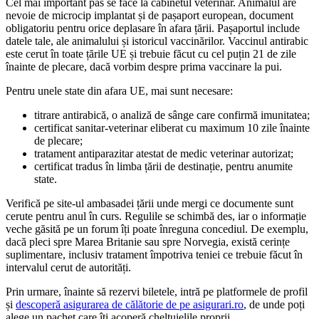
Cel mai important pas se face la cabinetul veterinar. Animalul are
nevoie de microcip implantat și de pașaport european, document
obligatoriu pentru orice deplasare în afara țării. Pașaportul include
datele tale, ale animalului și istoricul vaccinărilor. Vaccinul antirabic
este cerut în toate țările UE și trebuie făcut cu cel puțin 21 de zile
înainte de plecare, dacă vorbim despre prima vaccinare la pui.
Pentru unele state din afara UE, mai sunt necesare:
titrare antirabică, o analiză de sânge care confirmă imunitatea;
certificat sanitar-veterinar eliberat cu maximum 10 zile înainte
de plecare;
tratament antiparazitar atestat de medic veterinar autorizat;
certificat tradus în limba țării de destinație, pentru anumite
state.
Verifică pe site-ul ambasadei țării unde mergi ce documente sunt
cerute pentru anul în curs. Regulile se schimbă des, iar o informație
veche găsită pe un forum îți poate înreguna concediul. De exemplu,
dacă pleci spre Marea Britanie sau spre Norvegia, există cerințe
suplimentare, inclusiv tratament împotriva teniei ce trebuie făcut în
intervalul cerut de autorități.
Prin urmare, înainte să rezervi biletele, intră pe platformele de profil
și
descoperă asigurarea de călătorie de pe asigurari.ro
, de unde poți
alege un pachet care îți acoperă cheltuielile proprii.