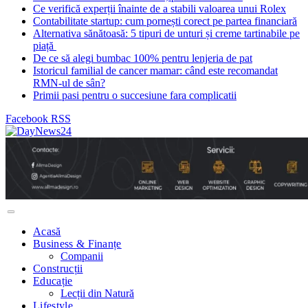
Ce verifică experții înainte de a stabili valoarea unui Rolex
Contabilitate startup: cum pornești corect pe partea financiară
Alternativa sănătoasă: 5 tipuri de unturi și creme tartinabile pe
piață
De ce să alegi bumbac 100% pentru lenjeria de pat
Istoricul familial de cancer mamar: când este recomandat
RMN-ul de sân?
Primii pasi pentru o succesiune fara complicatii
Facebook
RSS
Acasă
Business & Finanțe
Companii
Construcții
Educație
Lecții din Natură
Lifestyle