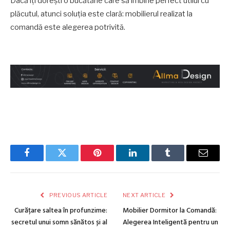
Dacă îți dorești o bucătărie care să îmbine perfect utilul cu
plăcutul, atunci soluția este clară: mobilierul realizat la
comandă este alegerea potrivită.
Facebook
Twitter
Pinterest
LinkedIn
Tumblr
Email
PREVIOUS ARTICLE
NEXT ARTICLE
Curățare saltea în profunzime:
Mobilier Dormitor la Comandă:
secretul unui somn sănătos și al
Alegerea Inteligentă pentru un