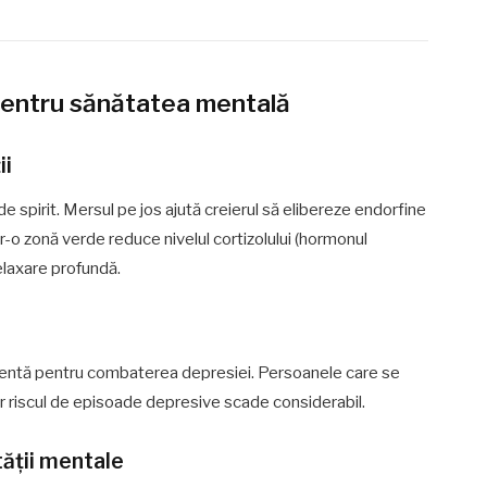
s pentru sănătatea mentală
ii
 spirit. Mersul pe jos ajută creierul să elibereze endorfine
ntr-o zonă verde reduce nivelul cortizolului (hormonul
relaxare profundă.
icientă pentru combaterea depresiei. Persoanele care se
iar riscul de episoade depresive scade considerabil.
ității mentale