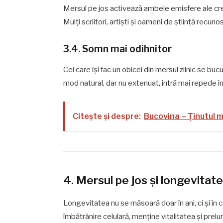
Mersul pe jos activează ambele emisfere ale crei
Mulți scriitori, artiști și oameni de știință recuno
3.4. Somn mai odihnitor
Cei care își fac un obicei din mersul zilnic se bu
mod natural, dar nu extenuat, intră mai repede î
Citește și despre:
Bucovina – Ținutul m
4. Mersul pe jos și longevitat
Longevitatea nu se măsoară doar în ani, ci și în c
îmbătrânire celulară, menține vitalitatea și prel