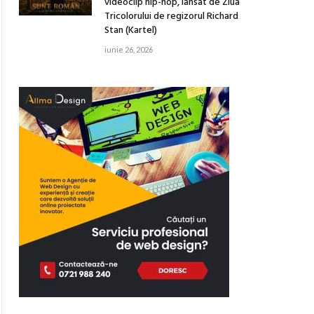
videoclip hip-hop, lansat de Ziua
Tricolorului de regizorul Richard
Stan (Kartel)
iunie 26, 2026