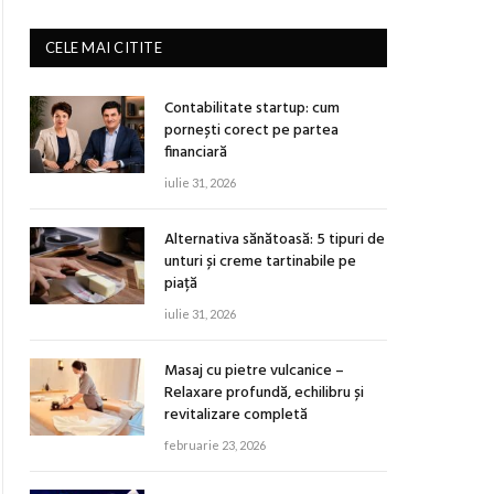
CELE MAI CITITE
Contabilitate startup: cum
pornești corect pe partea
financiară
iulie 31, 2026
Alternativa sănătoasă: 5 tipuri de
unturi și creme tartinabile pe
piață
iulie 31, 2026
Masaj cu pietre vulcanice –
Relaxare profundă, echilibru și
revitalizare completă
februarie 23, 2026