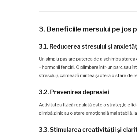
3. Beneficiile mersului pe jo
3.1. Reducerea stresului și anxietăț
Un simplu pas are puterea de a schimba starea de
– hormonii fericirii. O plimbare într-un parc sau î
stresului), calmează mintea și oferă o stare de 
3.2. Prevenirea depresiei
Activitatea fizică regulată este o strategie ef
plimbă zilnic au o stare emoțională mai stabilă, 
3.3. Stimularea creativității și clar