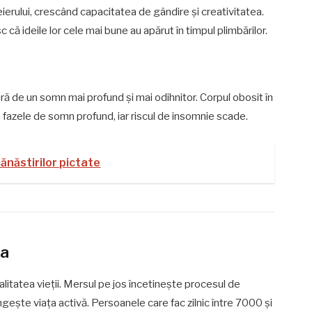
erului, crescând capacitatea de gândire și creativitatea.
sc că ideile lor cele mai bune au apărut în timpul plimbărilor.
cură de un somn mai profund și mai odihnitor. Corpul obosit în
n fazele de somn profund, iar riscul de insomnie scade.
ănăstirilor pictate
ea
alitatea vieții. Mersul pe jos încetinește procesul de
ungește viața activă. Persoanele care fac zilnic între 7000 și