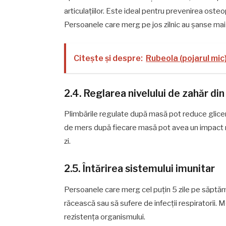
articulațiilor. Este ideal pentru prevenirea osteo
Persoanele care merg pe jos zilnic au șanse mai m
Citește și despre:
Rubeola (pojarul mic
2.4. Reglarea nivelului de zahăr di
Plimbările regulate după masă pot reduce glicemi
de mers după fiecare masă pot avea un impact 
zi.
2.5. Întărirea sistemului imunitar
Persoanele care merg cel puțin 5 zile pe săptă
răcească sau să sufere de infecții respiratorii. 
rezistența organismului.