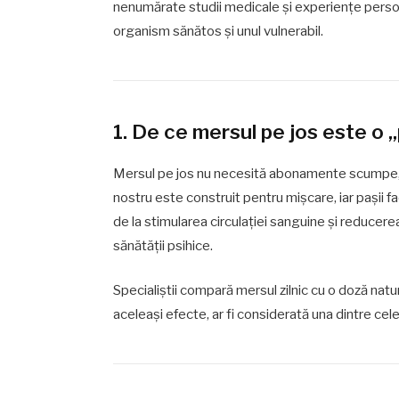
nenumărate studii medicale și experiențe personal
organism sănătos și unul vulnerabil.
1. De ce mersul pe jos este o „
Mersul pe jos nu necesită abonamente scumpe, 
nostru este construit pentru mișcare, iar pașii fa
de la stimularea circulației sanguine și reducerea
sănătății psihice.
Specialiștii compară mersul zilnic cu o doză nat
aceleași efecte, ar fi considerată una dintre ce