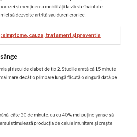
porozei și menținerea mobilității la vârste înaintate.
ici să dezvolte artrită sau dureri cronice.
): simptome, cauze, tratament și prevenție
n sânge
a și riscul de diabet de tip 2. Studiile arată că 15 minute
mai mare decât o plimbare lungă făcută o singură dată pe
mână, câte 30 de minute, au cu 40% mai puține șanse să
Mersul stimulează producția de celule imunitare și crește