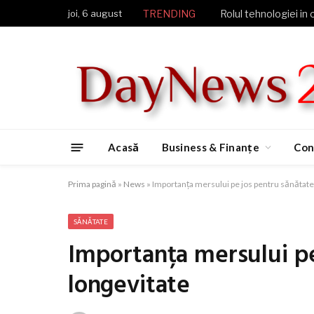
joi, 6 august
TRENDING
Rolul tehnologiei in 
Acasă
Business & Finanțe
Con
Prima pagină
»
News
»
Importanța mersului pe jos pentru sănătate 
SĂNĂTATE
Importanța mersului pe
longevitate