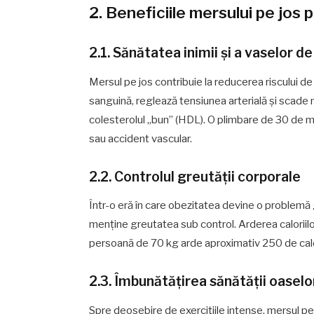
2. Beneficiile mersului pe jos 
2.1. Sănătatea inimii și a vaselor d
Mersul pe jos contribuie la reducerea riscului de
sanguină, reglează tensiunea arterială și scade ni
colesterolul „bun” (HDL). O plimbare de 30 de m
sau accident vascular.
2.2. Controlul greutății corporale
Într-o eră în care obezitatea devine o problemă
menține greutatea sub control. Arderea caloriilo
persoană de 70 kg arde aproximativ 250 de calorii
2.3. Îmbunătățirea sănătății oaselor 
Spre deosebire de exercițiile intense, mersul p