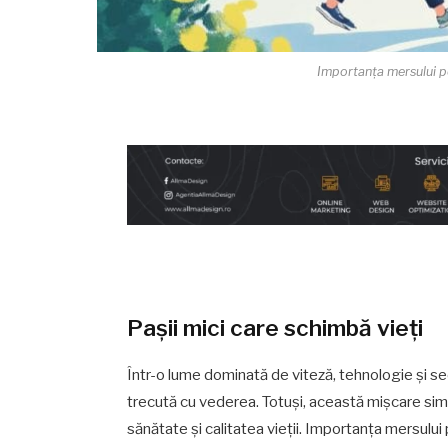
Importanța mersului pe
Pașii mici care schimbă vieți
Într-o lume dominată de viteză, tehnologie și s
trecută cu vederea. Totuși, această mișcare simp
sănătate și calitatea vieții. Importanța mersulu