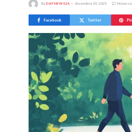
By
DAYNEWS24
decembrie 20, 2025
Niciun c
Facebook
Twitter
Pi