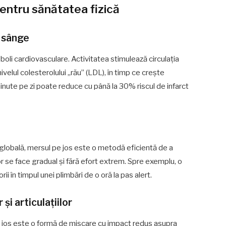
pentru sănătatea fizică
e sânge
 boli cardiovasculare. Activitatea stimulează circulația
velul colesterolului „rău” (LDL), în timp ce crește
inute pe zi poate reduce cu până la 30% riscul de infarct
 globală, mersul pe jos este o metodă eficientă de a
r se face gradual și fără efort extrem. Spre exemplu, o
 în timpul unei plimbări de o oră la pas alert.
și articulațiilor
e jos este o formă de mișcare cu impact redus asupra