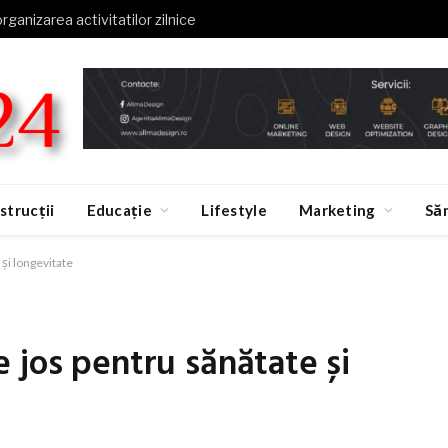
organizarea activitatilor zilnice
strucții
Educație
Lifestyle
Marketing
Să
și longevitate
 jos pentru sănătate și