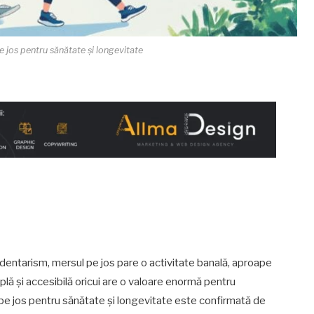
 jos pentru sănătate și longevitate
edentarism, mersul pe jos pare o activitate banală, aproape
lă și accesibilă oricui are o valoare enormă pentru
i pe jos pentru sănătate și longevitate este confirmată de