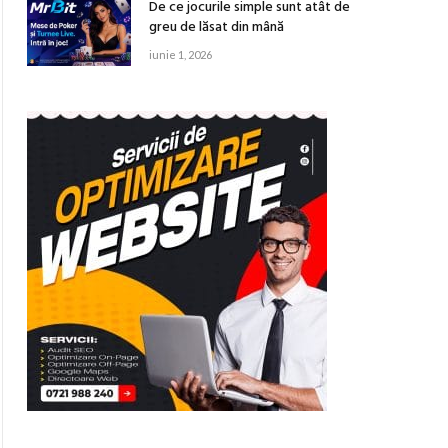
De ce jocurile simple sunt atât de
greu de lăsat din mână
iunie 1, 2026