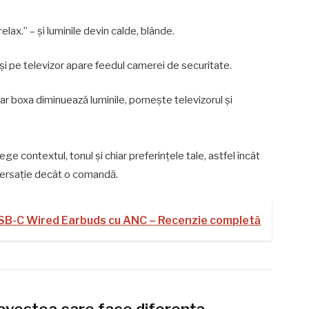
lax.” – și luminile devin calde, blânde.
 și pe televizor apare feedul camerei de securitate.
r boxa diminuează luminile, pornește televizorul și
ege contextul, tonul și chiar preferințele tale, astfel încât
versație decât o comandă.
SB-C Wired Earbuds cu ANC – Recenzie completă
 povestea care face diferența