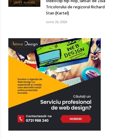
videoclip hip-hop, lansat de Ziua
Tricolorului de regizorul Richard
Stan (Kartel)
iunie 26, 2026