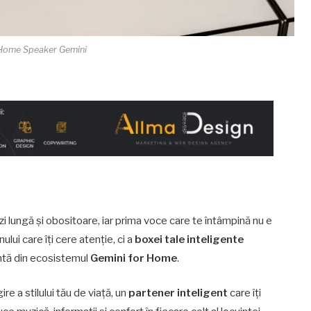
Home Speaker Gemini
 zi lungă și obositoare, iar prima voce care te întâmpină nu e
nului care îți cere atenție, ci a
boxei tale inteligente
antă din ecosistemul
Gemini for Home
.
e a stilului tău de viață, un
partener inteligent
care îți