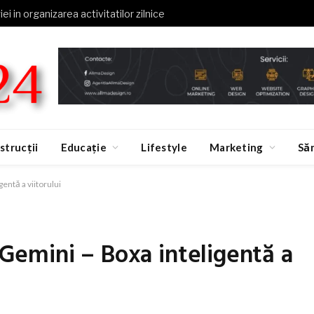
ei in organizarea activitatilor zilnice
strucții
Educație
Lifestyle
Marketing
Să
ntă a viitorului
emini – Boxa inteligentă a