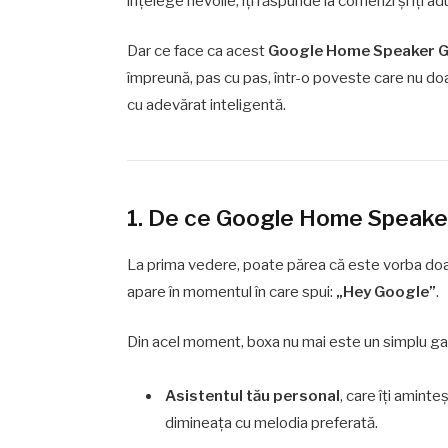
înțelege nevoile, îți răspunde la comenzi și îți adu
Dar ce face ca acest
Google Home Speaker G
împreună, pas cu pas, într-o poveste care nu doar
cu adevărat inteligentă.
1. De ce Google Home Speaker
La prima vedere, poate părea că este vorba doa
apare în momentul în care spui:
„Hey Google”
.
Din acel moment, boxa nu mai este un simplu g
Asistentul tău personal
, care îți amint
dimineața cu melodia preferată.