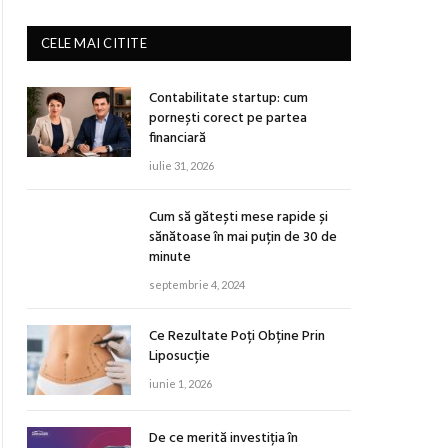
CELE MAI CITITE
Contabilitate startup: cum
pornești corect pe partea
financiară
iulie 31, 2026
Cum să gătești mese rapide și
sănătoase în mai puțin de 30 de
minute
septembrie 4, 2024
Ce Rezultate Poți Obține Prin
Liposucție
iunie 1, 2026
De ce merită investiția în