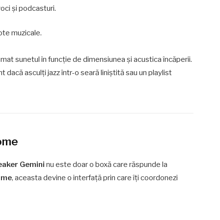
oci și podcasturi.
note muzicale.
at sunetul în funcție de dimensiunea și acustica încăperii.
dacă asculți jazz într-o seară liniștită sau un playlist
Home
aker Gemini
nu este doar o boxă care răspunde la
ome
, aceasta devine o interfață prin care îți coordonezi