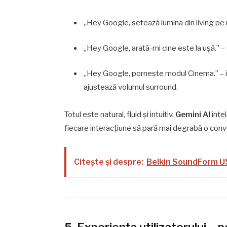
„Hey Google, setează lumina din living pe re
„Hey Google, arată-mi cine este la ușă.” –
„Hey Google, pornește modul Cinema.” – ia
ajustează volumul surround.
Totul este natural, fluid și intuitiv.
Gemini AI
înțel
fiecare interacțiune să pară mai degrabă o con
Citește și despre:
Belkin SoundForm U
5. Experiența utilizatorului –