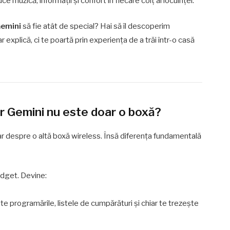
ce muzică, informații și confort în fiecare colț al locuinței.
emini
să fie atât de special? Hai să îl descoperim
 explică, ci te poartă prin experiența de a trăi într-o casă
 Gemini nu este doar o boxă?
r despre o altă boxă wireless. Însă diferența fundamentală
adget. Devine:
ește programările, listele de cumpărături și chiar te trezește