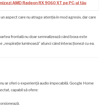
timizezi AMD Radeon RX 9060 XT pe PC-ul tău
au un aspect care nu atrage atenția în mod agresiv, dar care
 partea frontală nu doar semnalizează când boxa este
 de „respirație luminoasă” atunci când interacționezi cu ea.
 nu ar oferi o experiență audio impecabilă. Google Home
ctat, capabil să ofere:
storsionează.