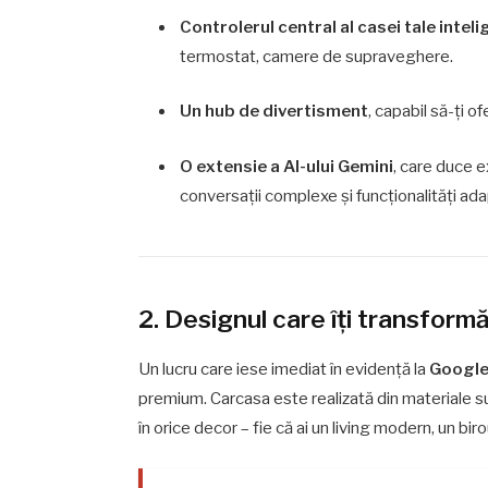
Controlerul central al casei tale intel
termostat, camere de supraveghere.
Un hub de divertisment
, capabil să-ți 
O extensie a AI-ului Gemini
, care duce ex
conversații complexe și funcționalități ada
2. Designul care îți transformă
Un lucru care iese imediat în evidență la
Google
premium. Carcasa este realizată din materiale s
în orice decor – fie că ai un living modern, un bi