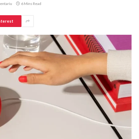
entariu
6 Mins Read
nterest