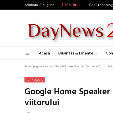
sâmbătă, 8 august
TRENDING
Rolul tehnologi
Acasă
Business & Finanțe
Con
Prima pagină
»
News
»
Google Home Speaker Gemini – Boxa intelige
TEHNOLOGIE
Google Home Speaker G
viitorului