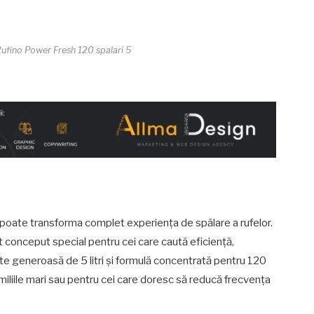
Rufino Power Fresh 120 spalari 5
 poate transforma complet experiența de spălare a rufelor.
t conceput special pentru cei care caută eficiență,
te generoasă de 5 litri și formulă concentrată pentru 120
miliile mari sau pentru cei care doresc să reducă frecvența