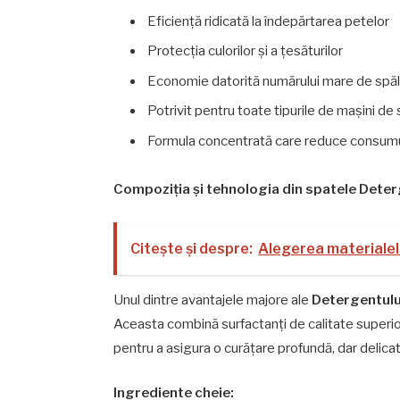
Eficiență ridicată la îndepărtarea petelor
Protecția culorilor și a țesăturilor
Economie datorită numărului mare de spăl
Potrivit pentru toate tipurile de mașini de 
Formula concentrată care reduce consumu
Compoziția și tehnologia din spatele Deterg
Citește și despre:
Alegerea materialel
Unul dintre avantajele majore ale
Detergentului
Aceasta combină surfactanți de calitate superioa
pentru a asigura o curățare profundă, dar delicat
Ingrediente cheie: