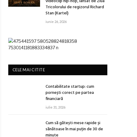
videoclip hip-hop, lansat de Ziua
Tricolorului de regizorul Richard
Stan (Kartel)
iunie 26, 2026
CELE MAI CITITE
Contabilitate startup: cum
pornești corect pe partea
financiară
iulie 31, 2026
Cum să gătești mese rapide și
sănătoase în mai puțin de 30 de
minute