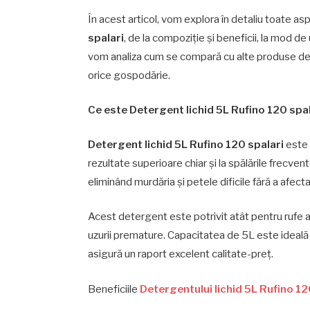
În acest articol, vom explora în detaliu toate a
spalari
, de la compoziție și beneficii, la mod de u
vom analiza cum se compară cu alte produse de p
orice gospodărie.
Ce este Detergent lichid 5L Rufino 120 spa
Detergent lichid 5L Rufino 120 spalari
este 
rezultate superioare chiar și la spălările frecven
eliminând murdăria și petele dificile fără a afecta
Acest detergent este potrivit atât pentru rufe a
uzurii premature. Capacitatea de 5L este ideală 
asigură un raport excelent calitate-preț.
Beneficiile
Detergentului lichid 5L Rufino 12