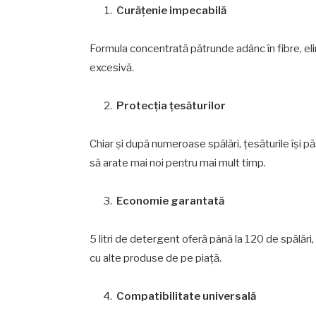
Curățenie impecabilă
Formula concentrată pătrunde adânc în fibre, elim
excesivă.
Protecția țesăturilor
Chiar și după numeroase spălări, țesăturile își p
să arate mai noi pentru mai mult timp.
Economie garantată
5 litri de detergent oferă până la 120 de spălăr
cu alte produse de pe piață.
Compatibilitate universală