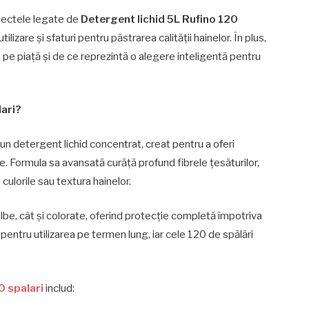
spectele legate de
Detergent lichid 5L Rufino 120
tilizare și sfaturi pentru păstrarea calității hainelor. În plus,
e piață și de ce reprezintă o alegere inteligentă pentru
lari?
un detergent lichid concentrat, creat pentru a oferi
te. Formula sa avansată curăță profund fibrele țesăturilor,
 culorile sau textura hainelor.
lbe, cât și colorate, oferind protecție completă împotriva
pentru utilizarea pe termen lung, iar cele 120 de spălări
0 spalari
includ: