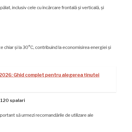
ălat, inclusiv cele cu încărcare frontală și verticală, și
chiar și la 30°C, contribuind la economisirea energiei și
ă 2026: Ghid complet pentru alegerea ținutei
 120 spalari
portant să urmezi recomandările de utilizare ale