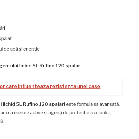
ări
spălat
l de apă și energie
entului lichid 5L Rufino 120 spalari
or care influenteaza rezistenta unei case
 lichid 5L Rufino 120 spalari
este formula sa avansată.
ră cu enzime active și agenți de protecție a culorilor,
ă.