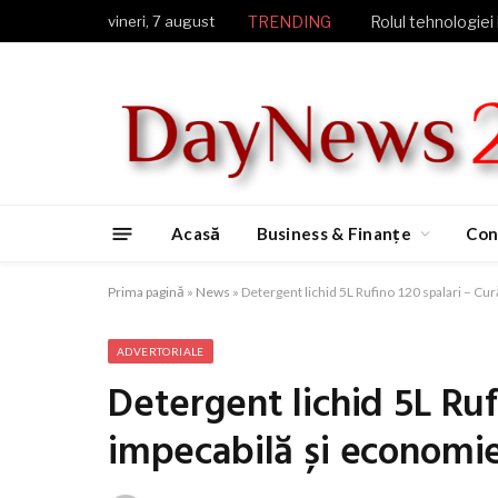
vineri, 7 august
TRENDING
Rolul tehnologiei 
Acasă
Business & Finanțe
Con
Prima pagină
»
News
»
Detergent lichid 5L Rufino 120 spalari – Cu
ADVERTORIALE
Detergent lichid 5L Ruf
impecabilă și economi