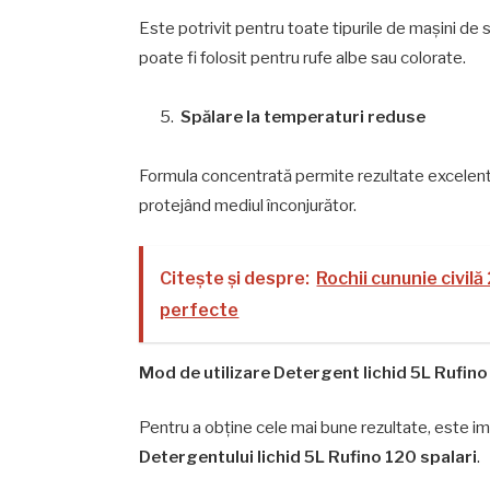
Este potrivit pentru toate tipurile de mașini de sp
poate fi folosit pentru rufe albe sau colorate.
Spălare la temperaturi reduse
Formula concentrată permite rezultate excelente 
protejând mediul înconjurător.
Citește și despre:
Rochii cununie civil
perfecte
Mod de utilizare Detergent lichid 5L Rufino
Pentru a obține cele mai bune rezultate, este im
Detergentului lichid 5L Rufino 120 spalari
.