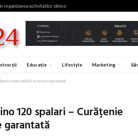
in organizarea activitatilor zilnice
strucții
Educație
Lifestyle
Marketing
Să
rățenie impecabilă și economie garantată
ino 120 spalari – Curățenie
e garantată