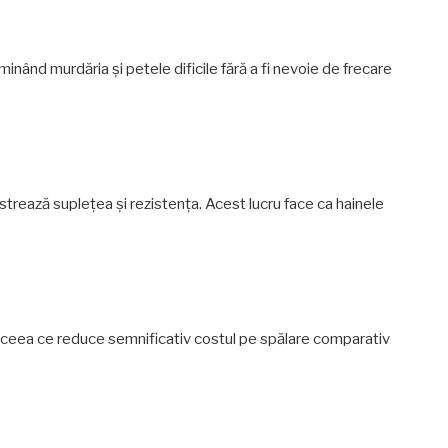
inând murdăria și petele dificile fără a fi nevoie de frecare
ăstrează suplețea și rezistența. Acest lucru face ca hainele
i, ceea ce reduce semnificativ costul pe spălare comparativ