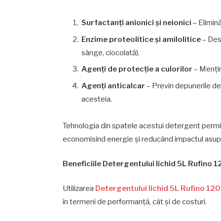
Surfactanți anionici și neionici
– Elimină
Enzime proteolitice și amilolitice
– Des
sânge, ciocolată).
Agenți de protecție a culorilor
– Mențin 
Agenți anticalcar
– Previn depunerile de 
acesteia.
Tehnologia din spatele acestui detergent permite
economisind energie și reducând impactul asupr
Beneficiile Detergentului lichid 5L Rufino 1
Utilizarea
Detergentului lichid 5L Rufino 120
în termeni de performanță, cât și de costuri.