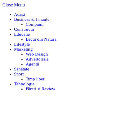
Close Menu
Acasă
Business & Finanțe
Companii
Construcții
Educație
Lecții din Natură
Lifestyle
Marketing
Web Design
Advertoriale
Agentii
Sănătate
Sport
Timp liber
Tehnologie
Păreri și Review