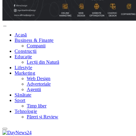
Acasă
Business & Finanțe
Companii
Construcții
Educație
Lecții din Natură
Lifestyle
Marketing
Web Design
Advertoriale
Agentii
Sănătate
Sport
Timp liber
Tehnologie
Păreri și Review