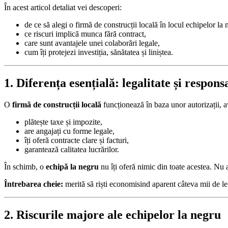
În acest articol detaliat vei descoperi:
de ce să alegi o firmă de construcții locală în locul echipelor la 
ce riscuri implică munca fără contract,
care sunt avantajele unei colaborări legale,
cum îți protejezi investiția, sănătatea și liniștea.
1. Diferența esențială: legalitate și respons
O
firmă de construcții locală
funcționează în baza unor autorizații, a
plătește taxe și impozite,
are angajați cu forme legale,
îți oferă contracte clare și facturi,
garantează calitatea lucrărilor.
În schimb, o
echipă la negru
nu îți oferă nimic din toate acestea. Nu a
Întrebarea cheie:
merită să riști economisind aparent câteva mii de lei
2. Riscurile majore ale echipelor la negru