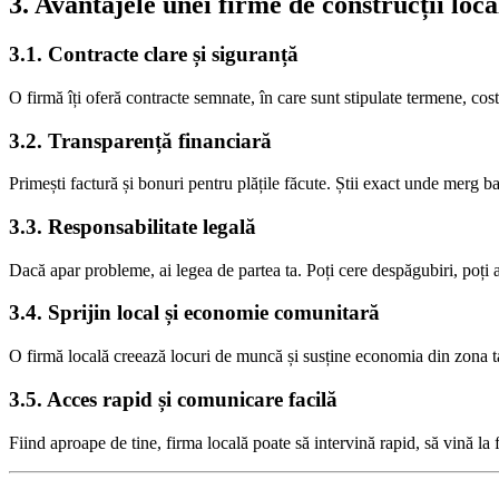
3. Avantajele unei firme de construcții loca
3.1. Contracte clare și siguranță
O firmă îți oferă contracte semnate, în care sunt stipulate termene, costu
3.2. Transparență financiară
Primești factură și bonuri pentru plățile făcute. Știi exact unde merg ban
3.3. Responsabilitate legală
Dacă apar probleme, ai legea de partea ta. Poți cere despăgubiri, poți a
3.4. Sprijin local și economie comunitară
O firmă locală creează locuri de muncă și susține economia din zona ta.
3.5. Acces rapid și comunicare facilă
Fiind aproape de tine, firma locală poate să intervină rapid, să vină la f