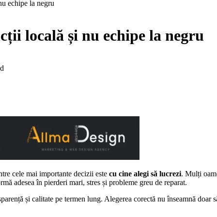
 nu echipe la negru
cții locală și nu echipe la negru
ad
ntre cele mai importante decizii este
cu cine alegi să lucrezi
. Mulți oame
ormă adesea în pierderi mari, stres și probleme greu de reparat.
nsparență și calitate pe termen lung. Alegerea corectă nu înseamnă doar să 