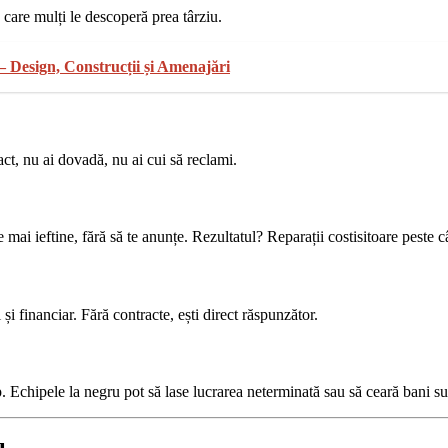
 care mulți le descoperă prea târziu.
 Design, Construcții și Amenajări
t, nu ai dovadă, nu ai cui să reclami.
 mai ieftine, fără să te anunțe. Rezultatul? Reparații costisitoare peste c
i financiar. Fără contracte, ești direct răspunzător.
Echipele la negru pot să lase lucrarea neterminată sau să ceară bani supl