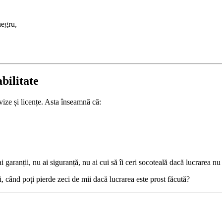
negru,
abilitate
vize și licențe. Asta înseamnă că:
i garanții, nu ai siguranță, nu ai cui să îi ceri socoteală dacă lucrarea nu
, când poți pierde zeci de mii dacă lucrarea este prost făcută?