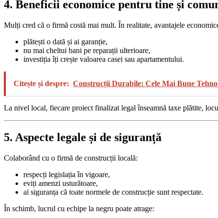
4. Beneficii economice pentru tine și comu
Mulți cred că o firmă costă mai mult. În realitate, avantajele economic
plătești o dată și ai garanție,
nu mai cheltui bani pe reparații ulterioare,
investiția îți crește valoarea casei sau apartamentului.
Citește și despre:
Construcții Durabile: Cele Mai Bune Tehnolo
La nivel local, fiecare proiect finalizat legal înseamnă taxe plătite, l
5. Aspecte legale și de siguranță
Colaborând cu o firmă de construcții locală:
respecți legislația în vigoare,
eviți amenzi usturătoare,
ai siguranța că toate normele de construcție sunt respectate.
În schimb, lucrul cu echipe la negru poate atrage: