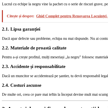
Lucrul cu echipe la negru vine la pachet cu o serie de riscuri grave, pe
Citește și despre:
Ghid Complet pentru Renovarea Locuinței –
2.1. Lipsa garanției
Dacă apar defecte sau probleme, echipa nu mai răspunde. Nu ai contrac
2.2. Materiale de proastă calitate
Pentru a-și crește profitul, mulți meseriași „la negru” folosesc materiale
2.3. Accidente și responsabilitate
Dacă un muncitor se accidentează pe șantier, tu devii responsabil legal ș
2.4. Costuri ascunse
De multe ori, ceea ce pare mai ieftin la început devine mult mai scump. 