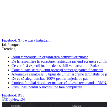
Facebook
X (Twitter)
Instagram
joi, 6 august
Trending
Rolul tehnologiei in organizarea activitatilor zilnice
De la respingere la acceptare: restricțiile privind ecranele sunt 
Ce verifică experții înainte de a stabili valoarea unui Rolex
Contabilitate startup: cum pornești corect pe partea financiară
Alternativa sănătoasă: 5 tipuri de unturi și creme tartinabile pe 
De ce să alegi bumbac 100% pentru lenjeria de pat
Istoricul familial de cancer mamar: când este recomandat RMN-
Primii pasi pentru o succesiune fara complicatii
Facebook
RSS