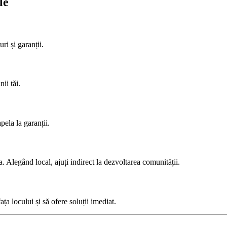
le
ri și garanții.
ii tăi.
pela la garanții.
 Alegând local, ajuți indirect la dezvoltarea comunității.
ața locului și să ofere soluții imediat.