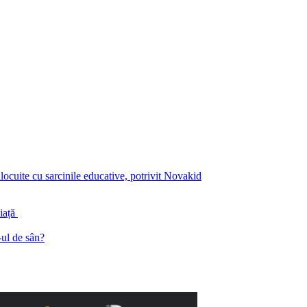
înlocuite cu sarcinile educative, potrivit Novakid
piață
ul de sân?