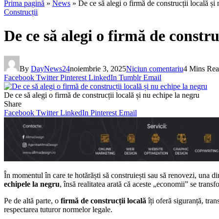
Prima pagină
»
News
»
De ce să alegi o firmă de construcții locală și
Construcții
De ce să alegi o firmă de constru
By
DayNews24
noiembrie 3, 2025
Niciun comentariu
4 Mins Re
Facebook
Twitter
Pinterest
LinkedIn
Tumblr
Email
De ce să alegi o firmă de construcții locală și nu echipe la negru
Share
Facebook
Twitter
LinkedIn
Pinterest
Email
În momentul în care te hotărăști să construiești sau să renovezi, una di
echipele la negru
, însă realitatea arată că aceste „economii” se transf
Pe de altă parte, o
firmă de construcții locală
îți oferă siguranță, tra
respectarea tuturor normelor legale.