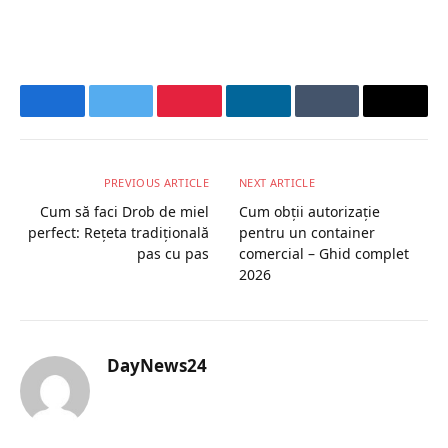
Facebook
Twitter
Pinterest
LinkedIn
Tumblr
Email
PREVIOUS ARTICLE
NEXT ARTICLE
Cum să faci Drob de miel
Cum obții autorizație
perfect: Rețeta tradițională
pentru un container
pas cu pas
comercial – Ghid complet
2026
DayNews24
Website