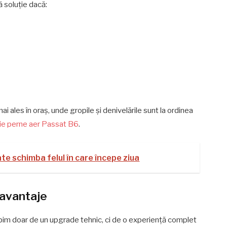
ă soluție dacă:
i ales în oraș, unde gropile și denivelările sunt la ordinea
sie perne aer Passat B6
.
ate schimba felul în care începe ziua
 avantaje
rbim doar de un upgrade tehnic, ci de o experiență complet