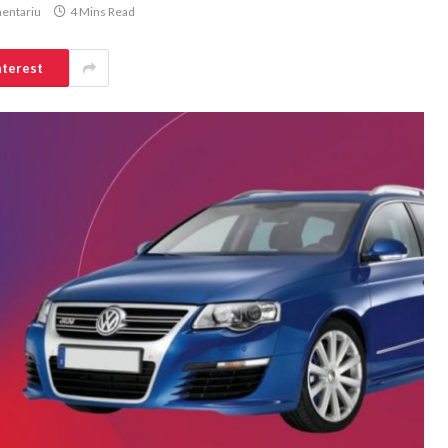
entariu
4 Mins Read
nterest