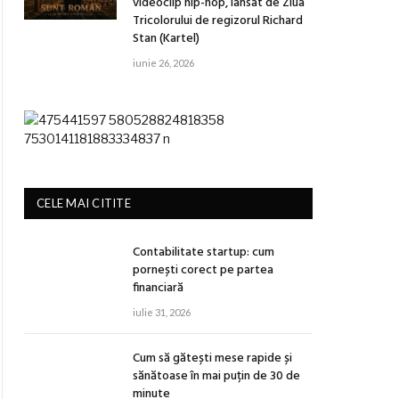
videoclip hip-hop, lansat de Ziua
Tricolorului de regizorul Richard
Stan (Kartel)
iunie 26, 2026
CELE MAI CITITE
Contabilitate startup: cum
pornești corect pe partea
financiară
iulie 31, 2026
Cum să gătești mese rapide și
sănătoase în mai puțin de 30 de
minute