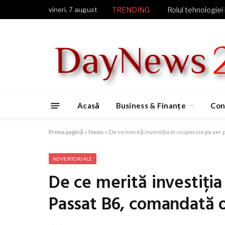
vineri, 7 august
TRENDING
Rolul tehnologiei 
Acasă
Business & Finanțe
Con
Prima pagină
»
News
»
De ce merită investiția în suspensie pe aer
ADVERTORIALE
De ce merită investiția
Passat B6, comandată o