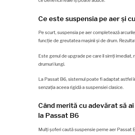
ce beneficii reale îți poate aduce.
Ce este suspensia pe aer și 
Pe scurt, suspensia pe aer completează arcurile
funcție de greutatea mașinii și de drum. Rezultat
Este genul de upgrade pe care îl simți imediat, m
drumuri lungi.
La Passat B6, sistemul poate fi adaptat astfel încâ
senzația aceea rigidă a suspensiei clasice.
Când merită cu adevărat să ai
la Passat B6
Mulți șoferi caută suspensie perne aer Passat B