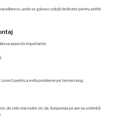
rneauxiliare.ro, unde se găsesc soluții dedicate pentru astfel
ontaj
de câteva aspecte importante:
;
t corect pentru a evita probleme pe termen lung.
este, de cele mai multe ori, da. Suspensia pe aer nu schimbă
.