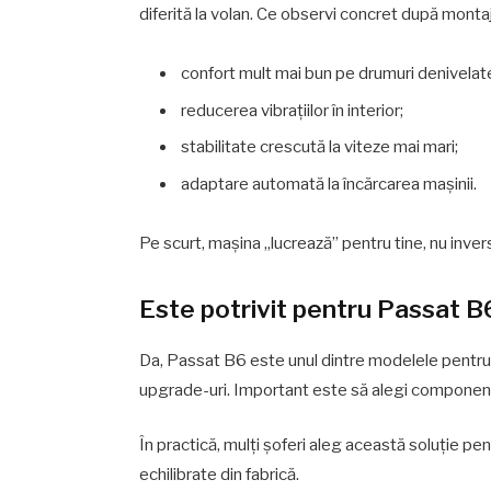
diferită la volan. Ce observi concret după montaj
confort mult mai bun pe drumuri denivelat
reducerea vibrațiilor în interior;
stabilitate crescută la viteze mai mari;
adaptare automată la încărcarea mașinii.
Pe scurt, mașina „lucrează” pentru tine, nu inver
Este potrivit pentru Passat B
Da, Passat B6 este unul dintre modelele pentru 
upgrade-uri. Important este să alegi component
În practică, mulți șoferi aleg această soluție pe
echilibrate din fabrică.