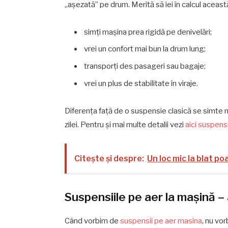
„așezată” pe drum. Merită să iei în calcul aceast
simți mașina prea rigidă pe denivelări;
vrei un confort mai bun la drum lung;
transporți des pasageri sau bagaje;
vrei un plus de stabilitate în viraje.
Diferența față de o suspensie clasică se simte ma
zilei. Pentru și mai multe detalii vezi
aici suspen
Citește și despre:
Un loc mic la blat po
Suspensiile pe aer la mașină –
Când vorbim de
suspensii pe aer masina
, nu vo