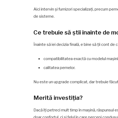
Aici intervin și furnizori specializați, precum pe
de sisteme.
Ce trebuie să știi înainte de m
Înainte să iei decizia finală, e bine să ții cont 
compatibilitatea exactă cu modelul mașinii
calitatea pernelor.
Nu este un upgrade complicat, dar trebuie făcu
Merită investiția?
Dacă îți petreci mult timp în mașină, răspunsul 
doar confortul, ci și felul în care percepi condusul