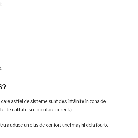
:
e;
s.
6?
care astfel de sisteme sunt des întâlnite în zona de
e de calitate și o montare corectă.
ntru a aduce un plus de confort unei mașini deja foarte