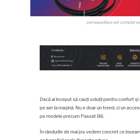
perneauxiliare set complet p
Dacă ai început să cauți soluții pentru confort și
pe aer la mașină. Nu e doar un trend, ci un acces
pe modele precum Passat B6.
În rândurile de mai jos vedem concret ce înseam