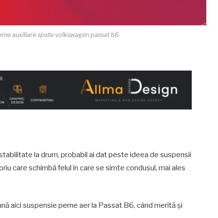
erne auxiliare spate volkswagen passat b6
 stabilitate la drum, probabil ai dat peste ideea de suspensii
oriu care schimbă felul în care se simte condusul, mai ales
nă aici suspensie perne aer la Passat B6, când merită și