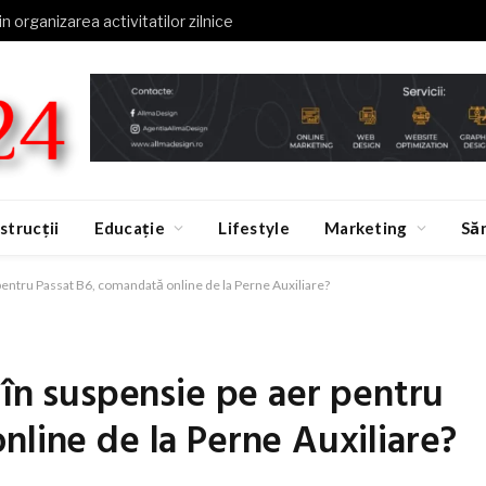
in organizarea activitatilor zilnice
strucții
Educație
Lifestyle
Marketing
Să
 pentru Passat B6, comandată online de la Perne Auxiliare?
 în suspensie pe aer pentru
nline de la Perne Auxiliare?