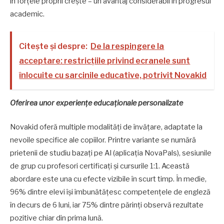
în forțele proprii crește – un avantaj considerabil în progresul
academic.
Citește și despre:
De la respingere la
acceptare: restricțiile privind ecranele sunt
înlocuite cu sarcinile educative, potrivit Novakid
Oferirea unor experiențe educaționale personalizate
Novakid oferă multiple modalități de învățare, adaptate la
nevoile specifice ale copiilor. Printre variante se numără
prietenii de studiu bazați pe AI (aplicația NovaPals), sesiunile
de grup cu profesori certificați și cursurile 1:1. Această
abordare este una cu efecte vizibile în scurt timp. În medie,
96% dintre elevi își îmbunătățesc competențele de engleză
în decurs de 6 luni, iar 75% dintre părinți observă rezultate
pozitive chiar din prima lună.