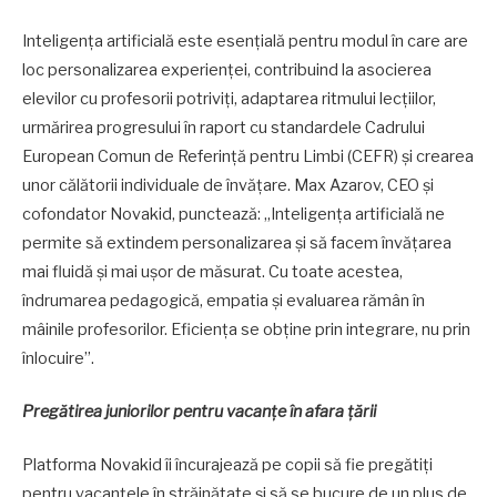
Inteligența artificială este esențială pentru modul în care are
loc personalizarea experienței, contribuind la asocierea
elevilor cu profesorii potriviți, adaptarea ritmului lecțiilor,
urmărirea progresului în raport cu standardele Cadrului
European Comun de Referință pentru Limbi (CEFR) și crearea
unor călătorii individuale de învățare. Max Azarov, CEO și
cofondator Novakid, punctează: „Inteligența artificială ne
permite să extindem personalizarea și să facem învățarea
mai fluidă și mai ușor de măsurat. Cu toate acestea,
îndrumarea pedagogică, empatia și evaluarea rămân în
mâinile profesorilor. Eficiența se obține prin integrare, nu prin
înlocuire”.
Pregătirea juniorilor pentru vacanțe în afara țării
Platforma Novakid îi încurajează pe copii să fie pregătiți
pentru vacanțele în străinătate și să se bucure de un plus de