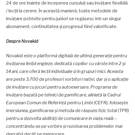
24 de ore înainte de începerea cursului) sau învățare flexibilă
/ lecții la cerere. În această manieră, toate metodele de
învățare potrivite pentru juniori se regăsesc într-un singur
abonament, continuitatea și progresul fiind valorificate.
Despre Novakid
Novakid este o platformă digitală de ultimă generație pentru
învățarea limbii engleze, dedicată copiilor cu vârste între 2 și
14 ani, care oferă lecții individuale și în grupuri mici. Aceasta
are peste 3.700 de profesori vorbitori nativi, dar și o aplicație
de învățare cu jocuri pentru autoexersare. Programa de
învățare bazată pe tehnici de gamificare, aliniată la Cadrul
European Comun de Referință pentru Limbi (CEFR), folosește
imersiunea, gamificarea și metoda de răspuns fizic total (TPR)
pentru a dezvolta abilități de comunicare în viața reală –
concentrându-se pe vorbire și rezolvarea problemelor mai
degrabă decât pe memorare.