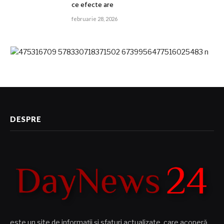
ce efecte are
februarie 28, 2026
DESPRE
este un site de informații și sfaturi actualizate, care acoperă