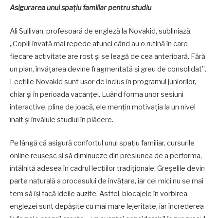
Asigurarea unui spațiu familiar pentru studiu
Ali Sullivan, profesoară de engleză la Novakid, subliniază:
„Copiii învață mai repede atunci când au o rutină în care
fiecare activitate are rost și se leagă de cea anterioară. Fără
un plan, învățarea devine fragmentată și greu de consolidat”.
Lecțiile Novakid sunt ușor de inclus în programul juniorilor,
chiar și în perioada vacanței. Luând forma unor sesiuni
interactive, pline de joacă, ele mențin motivația la un nivel
înalt și învăluie studiul în plăcere.
Pe lângă că asigură confortul unui spațiu familiar, cursurile
online reușesc și să diminueze din presiunea de a performa,
întâlnită adesea în cadrul lecțiilor tradiționale. Greșelile devin
parte naturală a procesului de învățare, iar cei mici nu se mai
tem să își facă ideile auzite. Astfel, blocajele în vorbirea
englezei sunt depășite cu mai mare lejeritate, iar încrederea