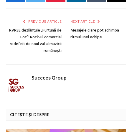
Facebook
Twitter
Pinterest
LinkedIn
Tumblr
Email
PREVIOUS ARTICLE
NEXT ARTICLE
RVRSE dezlănțuie „Furtună de
Mesajele clare pot schimba
Foc”: Rock-ul comercial
ritmul unei echipe
redefinit de noul val al muzicii
românești
Succces Group
CITEȘTE ȘI DESPRE