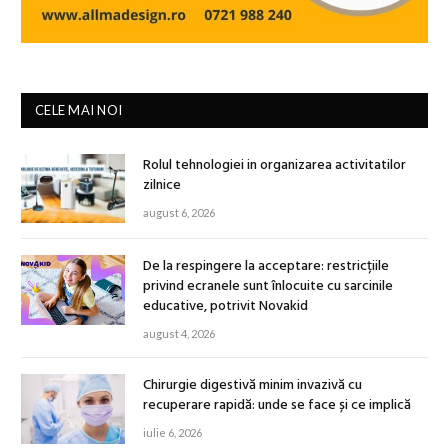
CELE MAI NOI
Rolul tehnologiei in organizarea activitatilor
zilnice
august 6, 2026
De la respingere la acceptare: restricțiile
privind ecranele sunt înlocuite cu sarcinile
educative, potrivit Novakid
august 4, 2026
Chirurgie digestivă minim invazivă cu
recuperare rapidă: unde se face și ce implică
iulie 6, 2026