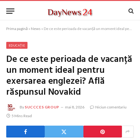
Prima pagină
»
News
»
De ce este perioada de vacanță un moment ideal pentru exersarea englezei? Află răspunsul Novakid
EDUCAȚIE
De ce este perioada de vacanță
un moment ideal pentru
exersarea englezei? Află
răspunsul Novakid
By
SUCCCES GROUP
mai 8, 2026
Niciun comentariu
5 Mins Read