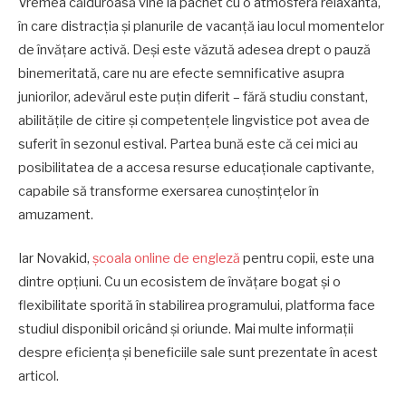
Vremea călduroasă vine la pachet cu o atmosferă relaxantă,
în care distracția și planurile de vacanță iau locul momentelor
de învățare activă. Deși este văzută adesea drept o pauză
binemeritată, care nu are efecte semnificative asupra
juniorilor, adevărul este puțin diferit – fără studiu constant,
abilitățile de citire și competențele lingvistice pot avea de
suferit în sezonul estival. Partea bună este că cei mici au
posibilitatea de a accesa resurse educaționale captivante,
capabile să transforme exersarea cunoștințelor în
amuzament.
Iar Novakid,
școala online de engleză
pentru copii, este una
dintre opțiuni. Cu un ecosistem de învățare bogat și o
flexibilitate sporită în stabilirea programului, platforma face
studiul disponibil oricând și oriunde. Mai multe informații
despre eficiența și beneficiile sale sunt prezentate în acest
articol.