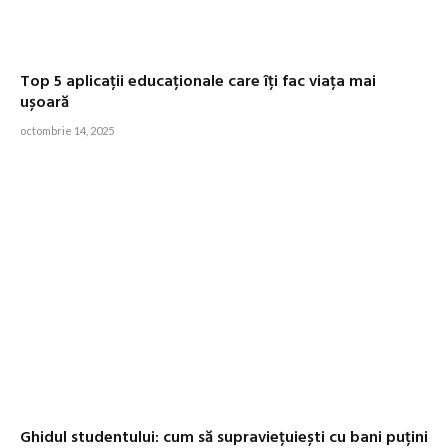
Top 5 aplicații educaționale care îți fac viața mai
ușoară
octombrie 14, 2025
Ghidul studentului: cum să supraviețuiești cu bani puțini