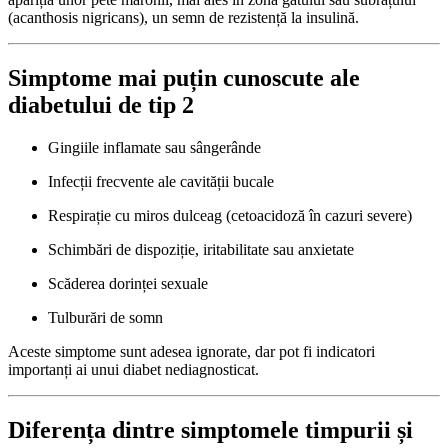
(acanthosis nigricans), un semn de rezistență la insulină.
Simptome mai puțin cunoscute ale
diabetului de tip 2
Gingiile inflamate sau sângerânde
Infecții frecvente ale cavității bucale
Respirație cu miros dulceag (cetoacidoză în cazuri severe)
Schimbări de dispoziție, iritabilitate sau anxietate
Scăderea dorinței sexuale
Tulburări de somn
Aceste simptome sunt adesea ignorate, dar pot fi indicatori
importanți ai unui diabet nediagnosticat.
Diferența dintre simptomele timpurii și