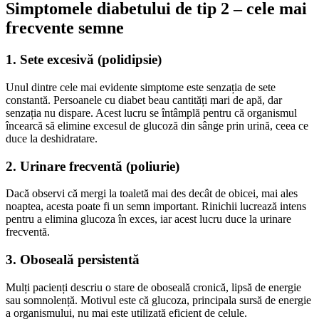
Simptomele diabetului de tip 2 – cele mai
frecvente semne
1. Sete excesivă (polidipsie)
Unul dintre cele mai evidente simptome este senzația de sete
constantă. Persoanele cu diabet beau cantități mari de apă, dar
senzația nu dispare. Acest lucru se întâmplă pentru că organismul
încearcă să elimine excesul de glucoză din sânge prin urină, ceea ce
duce la deshidratare.
2. Urinare frecventă (poliurie)
Dacă observi că mergi la toaletă mai des decât de obicei, mai ales
noaptea, acesta poate fi un semn important. Rinichii lucrează intens
pentru a elimina glucoza în exces, iar acest lucru duce la urinare
frecventă.
3. Oboseală persistentă
Mulți pacienți descriu o stare de oboseală cronică, lipsă de energie
sau somnolență. Motivul este că glucoza, principala sursă de energie
a organismului, nu mai este utilizată eficient de celule.