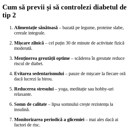
Cum să previi și să controlezi diabetul de
tip 2
Alimentație sănătoasă
– bazată pe legume, proteine slabe,
cereale integrale.
Mișcare zilnică
– cel puțin 30 de minute de activitate fizică
moderată.
Menținerea greutății optime
– scăderea în greutate reduce
riscul de diabet.
Evitarea sedentarismului
– pauze de mișcare la fiecare oră
dacă lucrezi la birou.
Reducerea stresului
– yoga, meditație sau hobby-uri
relaxante.
Somn de calitate
– lipsa somnului crește rezistența la
insulină.
Monitorizarea periodică a glicemiei
– mai ales dacă ai
factori de risc.