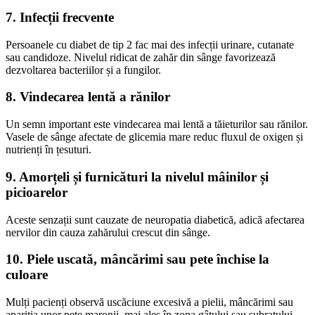
7. Infecții frecvente
Persoanele cu diabet de tip 2 fac mai des infecții urinare, cutanate
sau candidoze. Nivelul ridicat de zahăr din sânge favorizează
dezvoltarea bacteriilor și a fungilor.
8. Vindecarea lentă a rănilor
Un semn important este vindecarea mai lentă a tăieturilor sau rănilor.
Vasele de sânge afectate de glicemia mare reduc fluxul de oxigen și
nutrienți în țesuturi.
9. Amorțeli și furnicături la nivelul mâinilor și
picioarelor
Aceste senzații sunt cauzate de neuropatia diabetică, adică afectarea
nervilor din cauza zahărului crescut din sânge.
10. Piele uscată, mâncărimi sau pete închise la
culoare
Mulți pacienți observă uscăciune excesivă a pielii, mâncărimi sau
apariția unor pete maronii, mai ales în zona gâtului sau subrațului