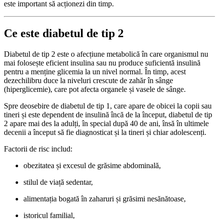
este important să acționezi din timp.
Ce este diabetul de tip 2
Diabetul de tip 2 este o afecțiune metabolică în care organismul nu
mai folosește eficient insulina sau nu produce suficientă insulină
pentru a menține glicemia la un nivel normal. În timp, acest
dezechilibru duce la niveluri crescute de zahăr în sânge
(hiperglicemie), care pot afecta organele și vasele de sânge.
Spre deosebire de diabetul de tip 1, care apare de obicei la copii sau
tineri și este dependent de insulină încă de la început, diabetul de tip
2 apare mai des la adulți, în special după 40 de ani, însă în ultimele
decenii a început să fie diagnosticat și la tineri și chiar adolescenți.
Factorii de risc includ:
obezitatea și excesul de grăsime abdominală,
stilul de viață sedentar,
alimentația bogată în zaharuri și grăsimi nesănătoase,
istoricul familial,