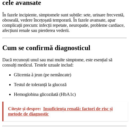
cele avansate
În fazele incipiente, simptomele sunt subtile: sete, urinare frecventă,
oboseală, vedere încețoșată temporară. În fazele avansate, apar
complicații precum: infecții repetate, neuropatie, probleme cardiace,
afecțiuni renale sau pierderea vederii.
Cum se confirmă diagnosticul
Dacă recunoști unul sau mai multe simptome, este esențial să
consulți medicul. Testele uzuale includ:
Glicemia à jeun (pe nemâncate)
Testul de toleranță la glucoză
Hemoglobina glicozilată (HbA1c)
Citește și despre:
Insuficiența renală: factori de risc și
metode de diagnostic