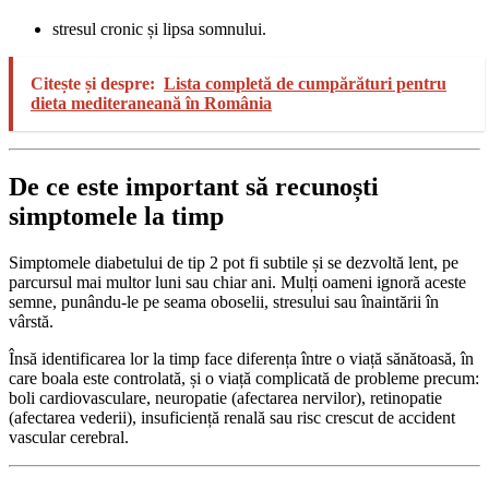
stresul cronic și lipsa somnului.
Citește și despre:
Lista completă de cumpărături pentru
dieta mediteraneană în România
De ce este important să recunoști
simptomele la timp
Simptomele diabetului de tip 2 pot fi subtile și se dezvoltă lent, pe
parcursul mai multor luni sau chiar ani. Mulți oameni ignoră aceste
semne, punându-le pe seama oboselii, stresului sau înaintării în
vârstă.
Însă identificarea lor la timp face diferența între o viață sănătoasă, în
care boala este controlată, și o viață complicată de probleme precum:
boli cardiovasculare, neuropatie (afectarea nervilor), retinopatie
(afectarea vederii), insuficiență renală sau risc crescut de accident
vascular cerebral.