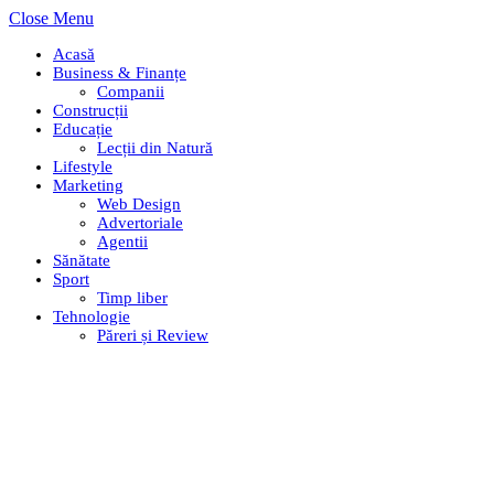
Close Menu
Acasă
Business & Finanțe
Companii
Construcții
Educație
Lecții din Natură
Lifestyle
Marketing
Web Design
Advertoriale
Agentii
Sănătate
Sport
Timp liber
Tehnologie
Păreri și Review