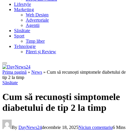
Lifestyle
Marketing
Web Design
Advertoriale
Agentii
Sănătate
Sport
Timp liber
Tehnologie
Păreri și Review
Prima pagină
»
News
»
Cum să recunoști simptomele diabetului de
tip 2 la timp
Sănătate
Cum să recunoști simptomele
diabetului de tip 2 la timp
By
DayNews24
decembrie 18, 2025
Niciun comentariu
6 Mins