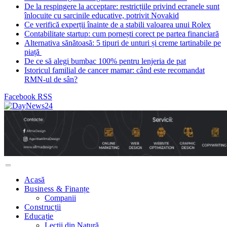
De la respingere la acceptare: restricțiile privind ecranele sunt
înlocuite cu sarcinile educative, potrivit Novakid
Ce verifică experții înainte de a stabili valoarea unui Rolex
Contabilitate startup: cum pornești corect pe partea financiară
Alternativa sănătoasă: 5 tipuri de unturi și creme tartinabile pe
piață
De ce să alegi bumbac 100% pentru lenjeria de pat
Istoricul familial de cancer mamar: când este recomandat
RMN-ul de sân?
Facebook
RSS
Acasă
Business & Finanțe
Companii
Construcții
Educație
Lecții din Natură