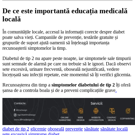
De ce este importantă educația medicală
locală
În comunitățile locale, accesul la informații corecte despre diabet
poate salva vieți. Campaniile de prevenție, testările gratuite și
grupurile de suport ajută oamenii să înțeleagă importanța
recunoașterii simptomelor la timp.
Diabetul de tip 2 nu apare peste noapte, iar simptomele sale timpurii
sunt semnale de alarmă pe care nu trebuie să le ignori. Dacă observi
sete excesivă, urinare frecventă, oboseală nejustificată, vedere
încețoșată sau infecții repetate, este momentul să îți verifici glicemia.
Recunoașterea din timp a
simptomelor diabetului de tip 2
îți oferă
șansa de a controla boala și de a preveni complicațiile grave
.
diabet de tip 2
glicemie
oboseală
prevenție
sănătate
sănătate locală
sete excesivă
simptome diabet