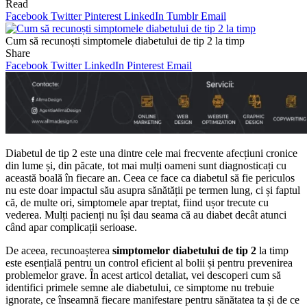
Read
Facebook
Twitter
Pinterest
LinkedIn
Tumblr
Email
Cum să recunoști simptomele diabetului de tip 2 la timp
Share
Facebook
Twitter
LinkedIn
Pinterest
Email
Diabetul de tip 2 este una dintre cele mai frecvente afecțiuni cronice
din lume și, din păcate, tot mai mulți oameni sunt diagnosticați cu
această boală în fiecare an. Ceea ce face ca diabetul să fie periculos
nu este doar impactul său asupra sănătății pe termen lung, ci și faptul
că, de multe ori, simptomele apar treptat, fiind ușor trecute cu
vederea. Mulți pacienți nu își dau seama că au diabet decât atunci
când apar complicații serioase.
De aceea, recunoașterea
simptomelor diabetului de tip 2
la timp
este esențială pentru un control eficient al bolii și pentru prevenirea
problemelor grave. În acest articol detaliat, vei descoperi cum să
identifici primele semne ale diabetului, ce simptome nu trebuie
ignorate, ce înseamnă fiecare manifestare pentru sănătatea ta și de ce