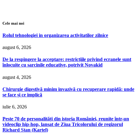
Cele mai noi
Rolul tehnologiei in organizarea activitatilor zilnice
august 6, 2026
De la respingere la acceptare: restricțiile privind ecranele sunt
înlocuite cu sarcinile educative, potrivit Novakid
august 4, 2026
Chirurgie digestivă minim invazivă cu recuperare rapidă: unde
se face și ce implică
iulie 6, 2026
Peste 70 de personalități din istoria României, reunite într-un
videoclip hip-hop, lansat de Ziua Tricolorului de regizorul
Richard Stan (Kartel)