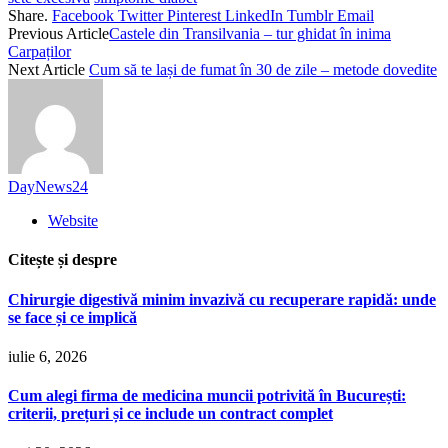
Share.
Facebook
Twitter
Pinterest
LinkedIn
Tumblr
Email
Previous Article
Castele din Transilvania – tur ghidat în inima
Carpaților
Next Article
Cum să te lași de fumat în 30 de zile – metode dovedite
DayNews24
Website
Citește și despre
Chirurgie digestivă minim invazivă cu recuperare rapidă: unde
se face și ce implică
iulie 6, 2026
Cum alegi firma de medicina muncii potrivită în București:
criterii, prețuri și ce include un contract complet