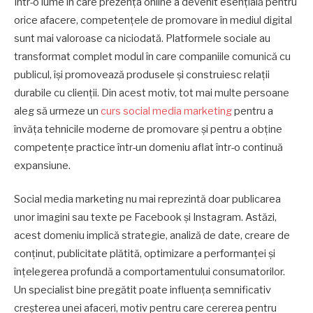
Într-o lume în care prezența online a devenit esențială pentru
orice afacere, competențele de promovare în mediul digital
sunt mai valoroase ca niciodată. Platformele sociale au
transformat complet modul în care companiile comunică cu
publicul, își promovează produsele și construiesc relații
durabile cu clienții. Din acest motiv, tot mai multe persoane
aleg să urmeze un
curs social media marketing
pentru a
învăța tehnicile moderne de promovare și pentru a obține
competențe practice într-un domeniu aflat într-o continuă
expansiune.
Social media marketing nu mai reprezintă doar publicarea
unor imagini sau texte pe Facebook și Instagram. Astăzi,
acest domeniu implică strategie, analiză de date, creare de
conținut, publicitate plătită, optimizare a performanței și
înțelegerea profundă a comportamentului consumatorilor.
Un specialist bine pregătit poate influența semnificativ
creșterea unei afaceri, motiv pentru care cererea pentru