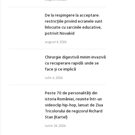
De la respingere la acceptare:
restricțiile privind ecranele sunt
înlocuite cu sarcinile educative,
potrivit Novakid
august 4, 2026
Chirurgie digestivă minim invazivă
cu recuperare rapidă: unde se
face și ce implică
iulie 6, 2026
Peste 70 de personalități din
istoria României, reunite într-un
videoclip hip-hop, lansat de Ziua
Tricolorului de regizorul Richard
Stan (Kartel)
iunie 26, 2026