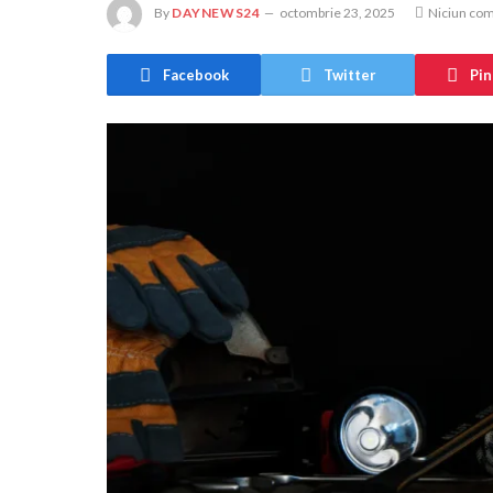
By
DAYNEWS24
octombrie 23, 2025
Niciun co
Facebook
Twitter
Pin