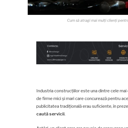
Cum să atragi mai mulți clienți pentr
Industria construcțiilor este una dintre cele mai 
de firme mici și mari care concurează pentru aceia
publicitatea tradițională erau suficiente, în prez
caută servicii
.