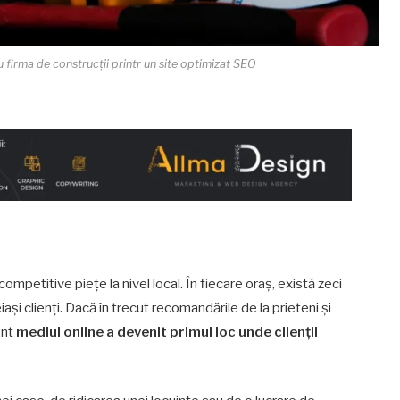
u firma de construcții printr un site optimizat SEO
competitive piețe la nivel local. În fiecare oraș, există zeci
și clienți. Dacă în trecut recomandările de la prieteni și
ent
mediul online a devenit primul loc unde clienții