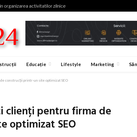
in organizarea activitatilor zilnice
strucții
Educație
Lifestyle
Marketing
Săn
 de construcții printr-un site optimizat SEO
 clienți pentru firma de
ite optimizat SEO