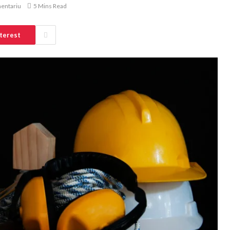
mentariu
5 Mins Read
terest