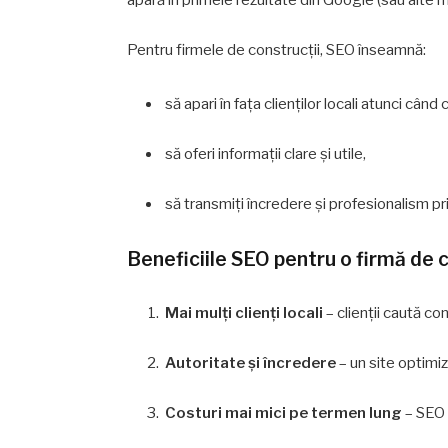
Pentru firmele de construcții, SEO înseamnă:
să apari în fața clienților locali atunci când 
să oferi informații clare și utile,
să transmiți încredere și profesionalism pr
Beneficiile SEO pentru o firmă de c
Mai mulți clienți locali
– clienții caută co
Autoritate și încredere
– un site optimi
Costuri mai mici pe termen lung
– SEO 