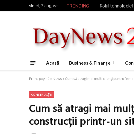
vineri, 7 august
TRENDING
Rolul tehnologiei 
Acasă
Business & Finanțe
Con
Prima pagină
»
News
»
Cum să atragi mai mulți clienți pentru firma
CONSTRUCȚII
Cum să atragi mai mulți
construcții printr-un s