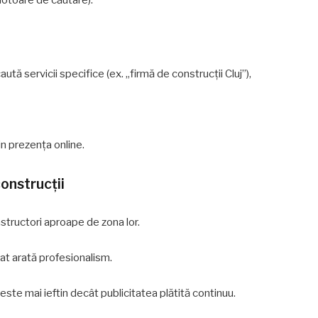
caută servicii specifice (ex. „firmă de construcții Cluj”),
in prezența online.
onstrucții
nstructori aproape de zona lor.
zat arată profesionalism.
este mai ieftin decât publicitatea plătită continuu.