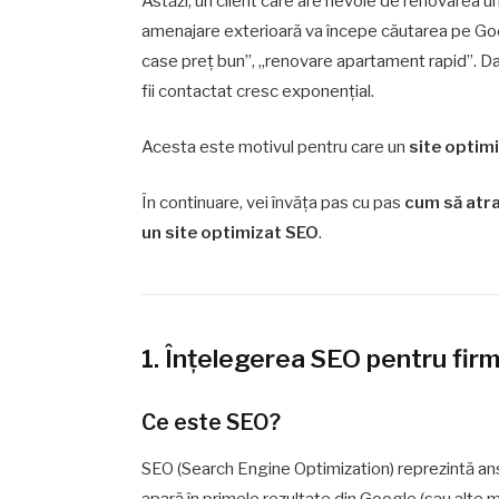
Astăzi, un client care are nevoie de renovarea un
amenajare exterioară va începe căutarea pe Googl
case preț bun”, „renovare apartament rapid”. Dac
fii contactat cresc exponențial.
Acesta este motivul pentru care un
site optim
În continuare, vei învăța pas cu pas
cum să atra
un site optimizat SEO
.
1. Înțelegerea SEO pentru firm
Ce este SEO?
SEO (Search Engine Optimization) reprezintă ansa
apară în primele rezultate din Google (sau alte 