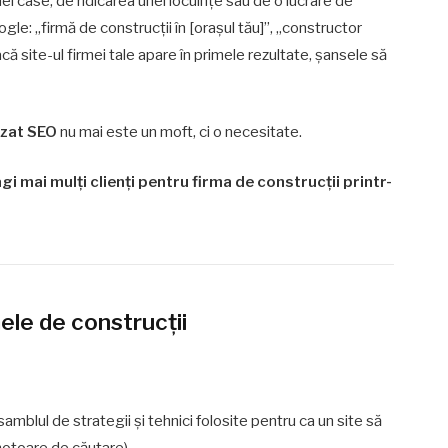
ei case, de ridicarea unei locuințe sau de o lucrare de
e: „firmă de construcții în [orașul tău]”, „constructor
ă site-ul firmei tale apare în primele rezultate, șansele să
izat SEO
nu mai este un moft, ci o necesitate.
gi mai mulți clienți pentru firma de construcții printr-
ele de construcții
mblul de strategii și tehnici folosite pentru ca un site să
motoare de căutare).