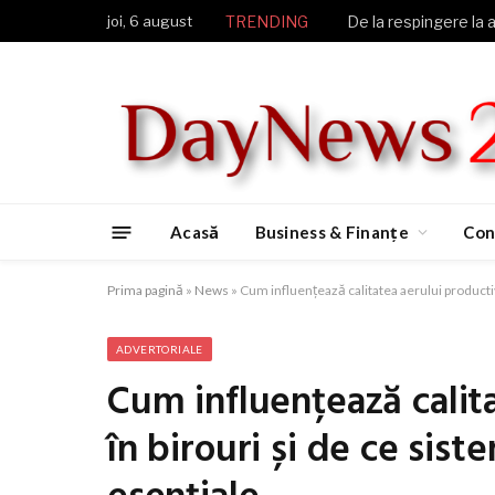
joi, 6 august
TRENDING
Acasă
Business & Finanțe
Con
Prima pagină
»
News
»
Cum influențează calitatea aerului producti
ADVERTORIALE
Cum influențează calit
în birouri și de ce si