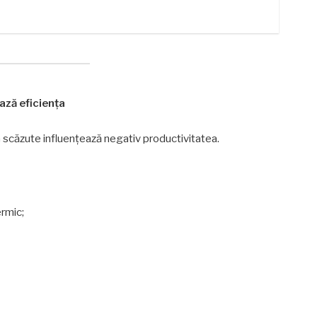
ză eficiența
ea scăzute influențează negativ productivitatea.
ermic;