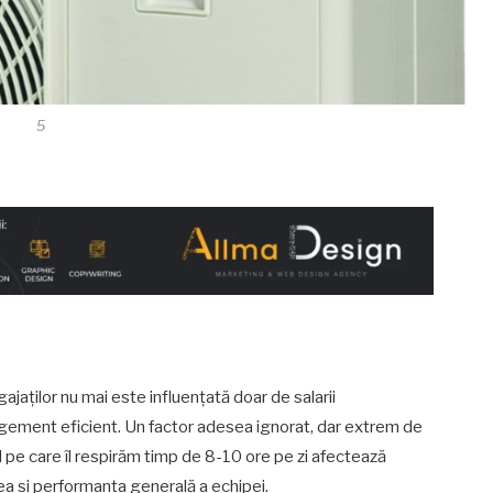
5
jaților nu mai este influențată doar de salarii
ement eficient. Un factor adesea ignorat, dar extrem de
ul pe care îl respirăm timp de 8-10 ore pe zi afectează
ea și performanța generală a echipei.