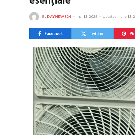
esențiale
By
DAYNEWS24
mai 13, 2026
Updated:
iulie 13,
Facebook
Twitter
Pi