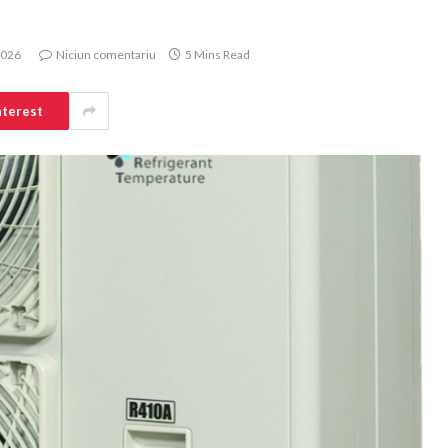
 2026
Niciun comentariu
5 Mins Read
nterest