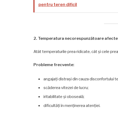
pentru teren dificil
2. Temperatura necorespunzătoare afectea
Atât temperaturile prea ridicate, cât și cele pr
Probleme frecvente:
angajați distrași din cauza disconfortului t
scăderea vitezei de lucru;
iritabilitate și oboseală;
dificultăți în menținerea atenției.