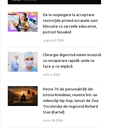
De la respingere la acceptare:
restricțiile privind ecranele sunt
înlocuite cu sarcinile educative,
potrivit Novakid
august 4, 2026
Chirurgie digestivă minim invazivă
cu recuperare rapidă: unde se
face și ce implică
iulie 6, 2026
Peste 70 de personalități din
istoria României, reunite într-un
videoclip hip-hop, lansat de Ziua
Tricolorului de regizorul Richard
Stan (Kartel)
iunie 26, 2026