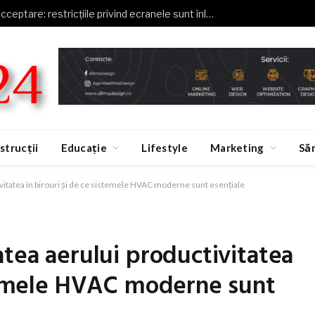
De la respingere la acceptare: restricțiile privind ecranele sunt înlocuite cu sarcinile educative, potrivit Novakid
strucții
Educație
Lifestyle
Marketing
Să
vitatea în birouri și de ce sistemele HVAC moderne sunt esențiale
atea aerului productivitatea
stemele HVAC moderne sunt