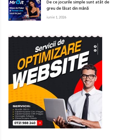
De ce jocurile simple sunt atât de
greu de lăsat din mână
iunie 1, 2026