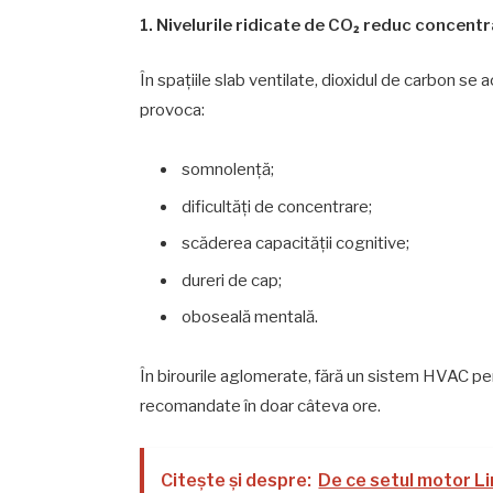
1. Nivelurile ridicate de CO₂ reduc concent
În spațiile slab ventilate, dioxidul de carbon se
provoca:
somnolență;
dificultăți de concentrare;
scăderea capacității cognitive;
dureri de cap;
oboseală mentală.
În birourile aglomerate, fără un sistem HVAC pe
recomandate în doar câteva ore.
Citește și despre:
De ce setul motor L