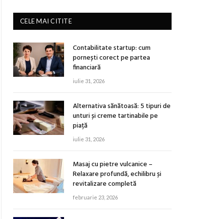
CELE MAI CITITE
Contabilitate startup: cum
pornești corect pe partea
financiară
iulie 31, 2026
Alternativa sănătoasă: 5 tipuri de
unturi și creme tartinabile pe
piață
iulie 31, 2026
Masaj cu pietre vulcanice –
Relaxare profundă, echilibru și
revitalizare completă
februarie 23, 2026