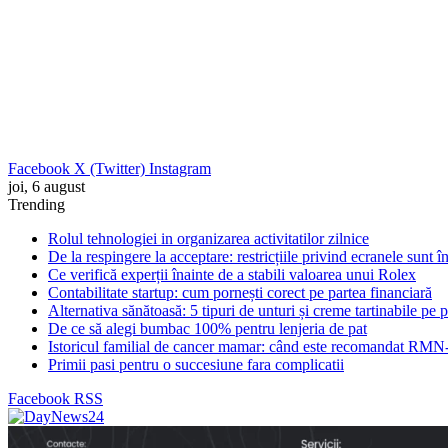
Facebook
X (Twitter)
Instagram
joi, 6 august
Trending
Rolul tehnologiei in organizarea activitatilor zilnice
De la respingere la acceptare: restricțiile privind ecranele sunt 
Ce verifică experții înainte de a stabili valoarea unui Rolex
Contabilitate startup: cum pornești corect pe partea financiară
Alternativa sănătoasă: 5 tipuri de unturi și creme tartinabile pe 
De ce să alegi bumbac 100% pentru lenjeria de pat
Istoricul familial de cancer mamar: când este recomandat RMN-
Primii pasi pentru o succesiune fara complicatii
Facebook
RSS