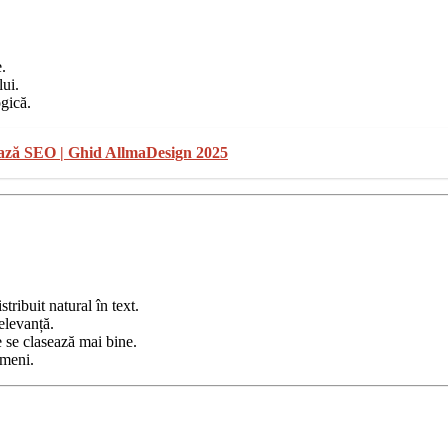
.
lui.
gică.
ează SEO | Ghid AllmaDesign 2025
stribuit natural în text.
elevanță.
e se clasează mai bine.
ameni.