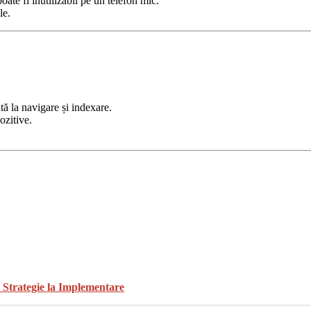
ate fi inutilizabil pe un telefon mic.
le.
tă la navigare și indexare.
ozitive.
 Strategie la Implementare