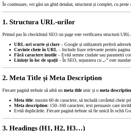
În continuare, vei găsi un ghid detaliat, structurat și complet, cu peste
1. Structura URL-urilor
Primul pas în checklistul SEO on page este verificarea structurii URL-
URL-uri scurte și clare
– Google și utilizatorii preferă adres
Cuvinte cheie în URL
– Include fraze relevante pentru pagina 
Fără caractere inutile
– Evită semne ciudate sau parametri com
Liniuțe în loc de spații
– În SEO, separarea cu „-” este standar
2. Meta Title și Meta Description
Fiecare pagină trebuie să aibă un
meta title
unic și o
meta descriptio
Meta title
: maxim 60 de caractere, să includă cuvântul cheie pri
Meta description
: 150–160 caractere, text persuasiv care invită
Evită duplicările. Fiecare pagină trebuie să fie unică în ochii G
3. Headings (H1, H2, H3…)