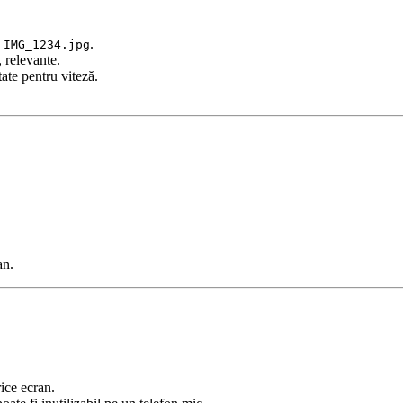
e
.
IMG_1234.jpg
, relevante.
ate pentru viteză.
an.
rice ecran.