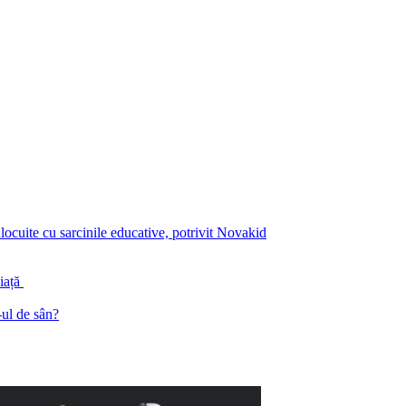
înlocuite cu sarcinile educative, potrivit Novakid
piață
ul de sân?