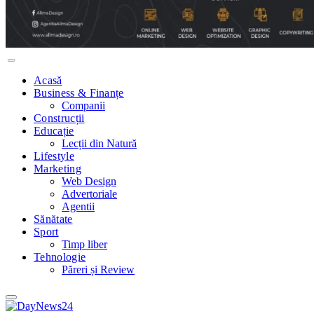
Acasă
Business & Finanțe
Companii
Construcții
Educație
Lecții din Natură
Lifestyle
Marketing
Web Design
Advertoriale
Agentii
Sănătate
Sport
Timp liber
Tehnologie
Păreri și Review