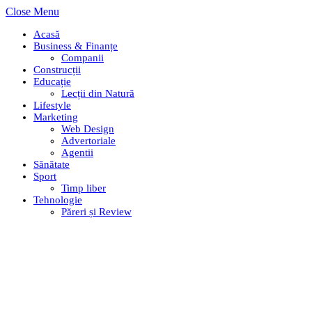
Close Menu
Acasă
Business & Finanțe
Companii
Construcții
Educație
Lecții din Natură
Lifestyle
Marketing
Web Design
Advertoriale
Agentii
Sănătate
Sport
Timp liber
Tehnologie
Păreri și Review