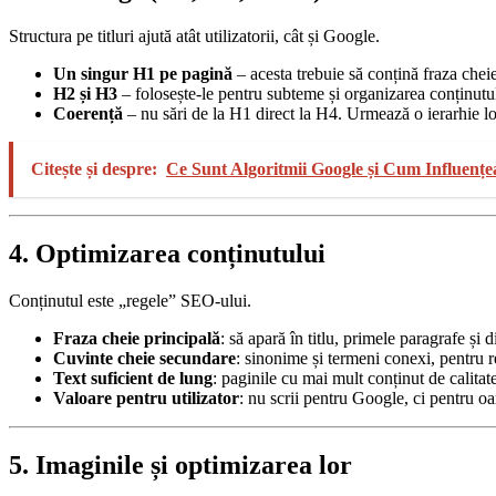
Structura pe titluri ajută atât utilizatorii, cât și Google.
Un singur H1 pe pagină
– acesta trebuie să conțină fraza cheie
H2 și H3
– folosește-le pentru subteme și organizarea conținutu
Coerență
– nu sări de la H1 direct la H4. Urmează o ierarhie lo
Citește și despre:
Ce Sunt Algoritmii Google și Cum Influenț
4. Optimizarea conținutului
Conținutul este „regele” SEO-ului.
Fraza cheie principală
: să apară în titlu, primele paragrafe și di
Cuvinte cheie secundare
: sinonime și termeni conexi, pentru r
Text suficient de lung
: paginile cu mai mult conținut de calitat
Valoare pentru utilizator
: nu scrii pentru Google, ci pentru o
5. Imaginile și optimizarea lor