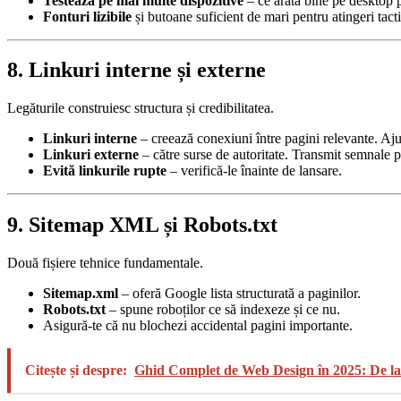
Testează pe mai multe dispozitive
– ce arată bine pe desktop po
Fonturi lizibile
și butoane suficient de mari pentru atingeri tacti
8. Linkuri interne și externe
Legăturile construiesc structura și credibilitatea.
Linkuri interne
– creează conexiuni între pagini relevante. Aju
Linkuri externe
– către surse de autoritate. Transmit semnale p
Evită linkurile rupte
– verifică-le înainte de lansare.
9. Sitemap XML și Robots.txt
Două fișiere tehnice fundamentale.
Sitemap.xml
– oferă Google lista structurată a paginilor.
Robots.txt
– spune roboților ce să indexeze și ce nu.
Asigură-te că nu blochezi accidental pagini importante.
Citește și despre:
Ghid Complet de Web Design în 2025: De la