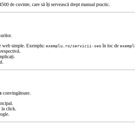
 4500 de cuvinte, care să îți servească drept manual practic.
urilor.
ele web simple. Exemplu:
în loc de
exemplu.ro/servicii-seo
exempl
respectivă.
plicați.
d.
n
convingătoare.
ncipal.
 la click.
oogle.