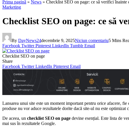
Prima pagină
»
News
»
Checklist SEO on page: ce să verifici înainte 
Marketing
Checklist SEO on page: ce să veri
By
DayNews24
decembrie 9, 2025
Niciun comentariu
5 Mins Re
Facebook
Twitter
Pinterest
LinkedIn
Tumblr
Email
Checklist SEO on page
Share
Facebook
Twitter
LinkedIn
Pinterest
Email
Lansarea unui site este un moment important pentru orice afacere, fie 
produse nu vor aduce rezultatele dorite dacă site-ul nu este optimizat 
De aceea, un
checklist SEO on page
devine esențial. Este lista de veri
mai sus în rezultatele Google.