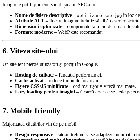
Imaginile pot fi prietenii sau dușmanii SEO-ului.
Nume de fișiere descriptive
–
în loc d
optimizare-seo.jpg
Atribute ALT
– fiecare imagine trebuie să aibă descrieri scurte
Dimensiuni optimizate
– comprimate fără pierderi mari de calit
Formate moderne
– WebP este recomandat.
6. Viteza site-ului
Un site lent pierde utilizatori și poziții în Google.
Hosting de calitate
– fundația performanței.
Cache activat
– reduce timpii de încărcare.
Fișiere CSS/JS minificate
– cod mai ușor = viteză mai mare.
Lazy loading pentru imagini
– încarcă doar ce se vede pe ecr
7. Mobile friendly
Majoritatea căutărilor vin de pe mobil.
Design responsive
– site-ul trebuie să se adapteze automat la o