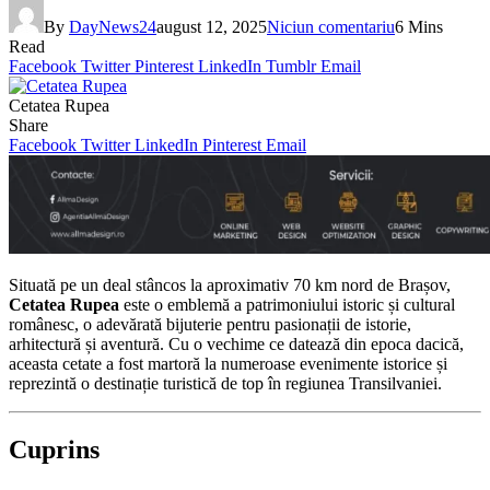
By
DayNews24
august 12, 2025
Niciun comentariu
6 Mins
Read
Facebook
Twitter
Pinterest
LinkedIn
Tumblr
Email
Cetatea Rupea
Share
Facebook
Twitter
LinkedIn
Pinterest
Email
Situată pe un deal stâncos la aproximativ 70 km nord de Brașov,
Cetatea Rupea
este o emblemă a patrimoniului istoric și cultural
românesc, o adevărată bijuterie pentru pasionații de istorie,
arhitectură și aventură. Cu o vechime ce datează din epoca dacică,
aceasta cetate a fost martoră la numeroase evenimente istorice și
reprezintă o destinație turistică de top în regiunea Transilvaniei.
Cuprins