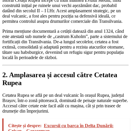
Istoria Cetății Rupea începe cu mult înaintea Evului Mediu, fiind
construită inițial pe ruinele unui vechi așezământ dac, probabil
datând din secolul II – I î.Hr. Acest amplasament strategic, pe un
deal vulcanic, a fost ales pentru poziția sa defensivă ideală, ce
permitea controlul asupra drumurilor comerciale din Transilvania.
Prima mențiune documentară a cetății datează din anul 1324, când
este atestată sub numele de „castrum Kuholm”, parte a sistemului de
fortificații din Transilvania. De-a lungul secolelor, cetatea a fost
extinsă, consolidată și adaptată pentru a rezista atacurilor otomane,
tătare sau habsburgice, devenind un refugiu sigur pentru populația
locală în perioadele de război.
2. Amplasarea și accesul către Cetatea
Rupea
Cetatea Rupea se află pe un deal vulcanic în orașul Rupea, județul
Brașov, într-o zonă pitorească, dominată de peisaje naturale superbe.
Accesul către cetate este facil atât cu mașina, cât și prin trasee de
drumeție din împrejurimi.
Citește și despre:
Excursii cu barca în Delta Dunării:
Crișan – Caraorman