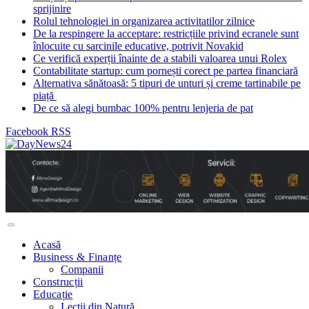
sprijinire
Rolul tehnologiei in organizarea activitatilor zilnice
De la respingere la acceptare: restricțiile privind ecranele sunt
înlocuite cu sarcinile educative, potrivit Novakid
Ce verifică experții înainte de a stabili valoarea unui Rolex
Contabilitate startup: cum pornești corect pe partea financiară
Alternativa sănătoasă: 5 tipuri de unturi și creme tartinabile pe
piață
De ce să alegi bumbac 100% pentru lenjeria de pat
Facebook
RSS
Acasă
Business & Finanțe
Companii
Construcții
Educație
Lecții din Natură