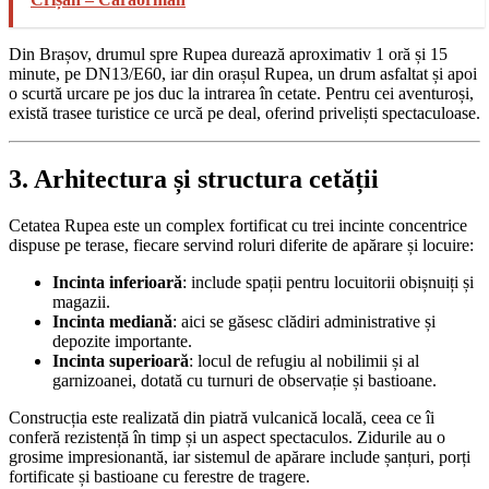
Din Brașov, drumul spre Rupea durează aproximativ 1 oră și 15
minute, pe DN13/E60, iar din orașul Rupea, un drum asfaltat și apoi
o scurtă urcare pe jos duc la intrarea în cetate. Pentru cei aventuroși,
există trasee turistice ce urcă pe deal, oferind priveliști spectaculoase.
3. Arhitectura și structura cetății
Cetatea Rupea este un complex fortificat cu trei incinte concentrice
dispuse pe terase, fiecare servind roluri diferite de apărare și locuire:
Incinta inferioară
: include spații pentru locuitorii obișnuiți și
magazii.
Incinta mediană
: aici se găsesc clădiri administrative și
depozite importante.
Incinta superioară
: locul de refugiu al nobilimii și al
garnizoanei, dotată cu turnuri de observație și bastioane.
Construcția este realizată din piatră vulcanică locală, ceea ce îi
conferă rezistență în timp și un aspect spectaculos. Zidurile au o
grosime impresionantă, iar sistemul de apărare include șanțuri, porți
fortificate și bastioane cu ferestre de tragere.