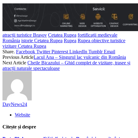
atracții turistice Brașov
Cetatea Rupea
fortificații medievale
România
istorie Cetatea Rupea
Rupea
Rupea obiective turistice
vizitare Cetatea Rupea
Share.
Facebook
Twitter
Pinterest
LinkedIn
Tumblr
Email
Previous Article
Lacul Ana – Singurul lac vulcanic din România
Next Article
Cheile Bicazului – Ghid complet de vizitare, trasee și
atracții naturale spectaculoase
DayNews24
Website
Citește și despre