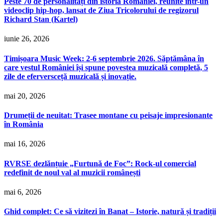
Peste 70 de personalități din istoria României, reunite într-un
videoclip hip-hop, lansat de Ziua Tricolorului de regizorul
Richard Stan (Kartel)
iunie 26, 2026
Timișoara Music Week: 2-6 septembrie 2026. Săptămâna în
care vestul României își spune povestea muzicală completă, 5
zile de eferversceță muzicală și inovație.
mai 20, 2026
Drumeții de neuitat: Trasee montane cu peisaje impresionante
în România
mai 16, 2026
RVRSE dezlănțuie „Furtună de Foc”: Rock-ul comercial
redefinit de noul val al muzicii românești
mai 6, 2026
Ghid complet: Ce să vizitezi în Banat – Istorie, natură și tradiții