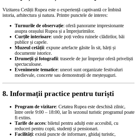
Vizitarea Cetății Rupea este o experiență captivantă ce îmbină
istoria, arhitectura și natura. Printre punctele de interes:
Turnurile de observație
: oferă panorame impresionante
asupra orașului Rupea și a împrejurimilor.
Curțile interioare
: unde poți vedea ruinele clădirilor, băi
publice și capele.
Muzeul cetății
: expune artefacte găsite în sit, hărți și
documente istorice.
Drumeții și fotografii
: traseele de jur împrejur oferă priveliști
spectaculoase.
Evenimente tematice
: uneori sunt organizate festivaluri
medievale, concerte sau demonstrații de meșteșuguri.
8. Informații practice pentru turiști
Program de vizitare
: Cetatea Rupea este deschisă zilnic,
între orele 9:00 – 18:00, iar în sezonul turistic programul poate
fi extins.
Tarife de acces
: biletul pentru adulți este accesibil, cu
reduceri pentru copii, studenți și pensionari.
Facilități
: există puncte de informare, ghidaj turistic,