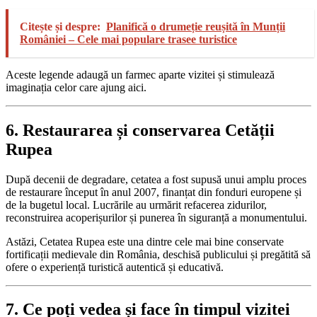
Citește și despre:
Planifică o drumeție reușită în Munții
României – Cele mai populare trasee turistice
Aceste legende adaugă un farmec aparte vizitei și stimulează
imaginația celor care ajung aici.
6. Restaurarea și conservarea Cetății
Rupea
După decenii de degradare, cetatea a fost supusă unui amplu proces
de restaurare început în anul 2007, finanțat din fonduri europene și
de la bugetul local. Lucrările au urmărit refacerea zidurilor,
reconstruirea acoperișurilor și punerea în siguranță a monumentului.
Astăzi, Cetatea Rupea este una dintre cele mai bine conservate
fortificații medievale din România, deschisă publicului și pregătită să
ofere o experiență turistică autentică și educativă.
7. Ce poți vedea și face în timpul vizitei