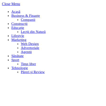
Close Menu
Acasă
Business & Finanțe
Companii
Construcții
Educație
Lecții din Natură
Lifestyle
Marketing
Web Design
Advertoriale
Agentii
Sănătate
Sport
Timp liber
Tehnologie
Păreri și Review