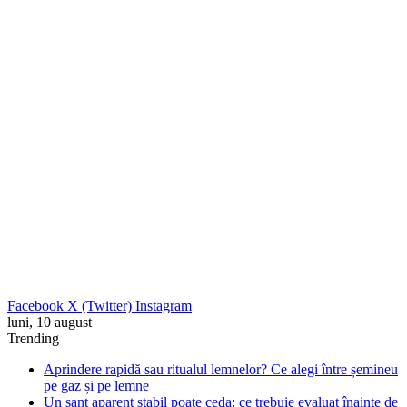
Facebook
X (Twitter)
Instagram
luni, 10 august
Trending
Aprindere rapidă sau ritualul lemnelor? Ce alegi între șemineu
pe gaz și pe lemne
Un șanț aparent stabil poate ceda: ce trebuie evaluat înainte de