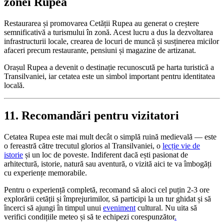
zonei Rupea
Restaurarea și promovarea Cetății Rupea au generat o creștere
semnificativă a turismului în zonă. Acest lucru a dus la dezvoltarea
infrastructurii locale, crearea de locuri de muncă și susținerea micilor
afaceri precum restaurante, pensiuni și magazine de artizanat.
Orașul Rupea a devenit o destinație recunoscută pe harta turistică a
Transilvaniei, iar cetatea este un simbol important pentru identitatea
locală.
11. Recomandări pentru vizitatori
Cetatea Rupea este mai mult decât o simplă ruină medievală — este
o fereastră către trecutul glorios al Transilvaniei, o
lecție vie de
istorie
și un loc de poveste. Indiferent dacă ești pasionat de
arhitectură, istorie, natură sau aventură, o vizită aici te va îmbogăți
cu experiențe memorabile.
Pentru o experiență completă, recomand să aloci cel puțin 2-3 ore
explorării cetății și împrejurimilor, să participi la un tur ghidat și să
încerci să ajungi în timpul unui
eveniment
cultural. Nu uita să
verifici condițiile meteo și să te echipezi corespunzător
.