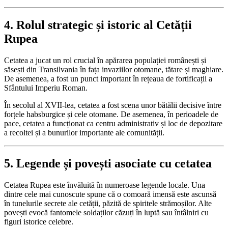
4. Rolul strategic și istoric al Cetății
Rupea
Cetatea a jucat un rol crucial în apărarea populației românești și
săsești din Transilvania în fața invaziilor otomane, tătare și maghiare.
De asemenea, a fost un punct important în rețeaua de fortificații a
Sfântului Imperiu Roman.
În secolul al XVII-lea, cetatea a fost scena unor bătălii decisive între
forțele habsburgice și cele otomane. De asemenea, în perioadele de
pace, cetatea a funcționat ca centru administrativ și loc de depozitare
a recoltei și a bunurilor importante ale comunității.
5. Legende și povești asociate cu cetatea
Cetatea Rupea este învăluită în numeroase legende locale. Una
dintre cele mai cunoscute spune că o comoară imensă este ascunsă
în tunelurile secrete ale cetății, păzită de spiritele strămoșilor. Alte
povești evocă fantomele soldaților căzuți în luptă sau întâlniri cu
figuri istorice celebre.